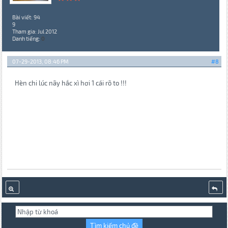
Bài viết: 94
9
Tham gia: Jul 2012
Danh tiếng:
0
07-29-2013, 08:46 PM
#8
Hèn chi lúc nãy hắc xì hơi 1 cái rõ to !!!