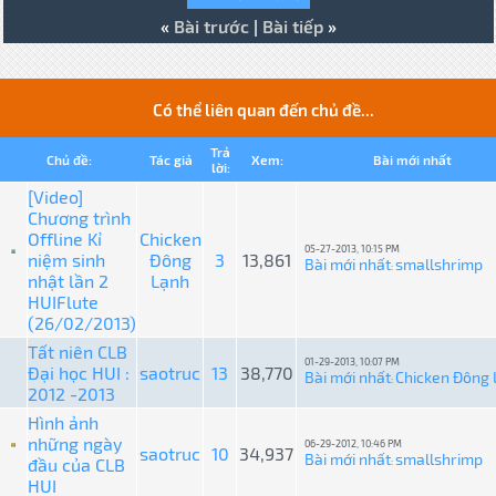
«
Bài trước
|
Bài tiếp
»
Có thể liên quan đến chủ đề...
Trả
Chủ đề:
Tác giả
Xem:
Bài mới nhất
lời:
[Video]
Chương trình
Offline Kỉ
Chicken
05-27-2013, 10:15 PM
niệm sinh
Đông
3
13,861
Bài mới nhất
smallshrimp
:
nhật lần 2
Lạnh
HUIFlute
(26/02/2013)
Tất niên CLB
01-29-2013, 10:07 PM
Đại học HUI :
saotruc
13
38,770
Bài mới nhất
Chicken Đông 
:
2012 -2013
Hình ảnh
những ngày
06-29-2012, 10:46 PM
saotruc
10
34,937
Bài mới nhất
smallshrimp
đầu của CLB
:
HUI