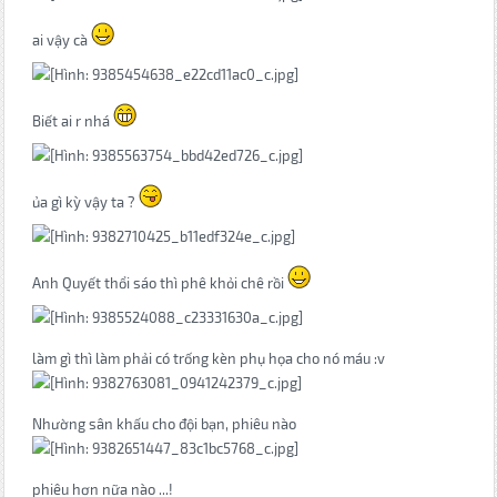
ai vậy cà
Biết ai r nhá
ủa gì kỳ vậy ta ?
Anh Quyết thổi sáo thì phê khỏi chê rồi
làm gì thì làm phải có trống kèn phụ họa cho nó máu :v
Nhường sân khấu cho đội bạn, phiêu nào
phiêu hơn nữa nào ...!