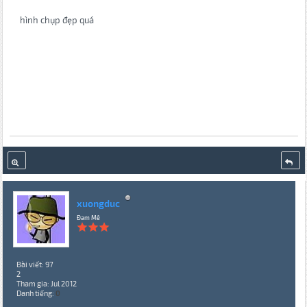
hình chụp đẹp quá
xuongduc
Đam Mê
Bài viết: 97
2
Tham gia: Jul 2012
Danh tiếng:
0