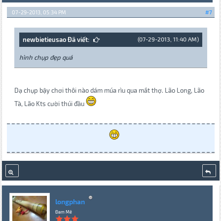
07-29-2013, 05:34 PM
#7
newbietieusao Đã viết:
(07-29-2013, 11:40 AM)
hình chụp đẹp quá
Dạ chụp bậy chơi thôi nào dám múa rìu qua mắt thợ. Lão Long, Lão
Tà, Lão Kts cười thúi đầu
longphan
Đam Mê