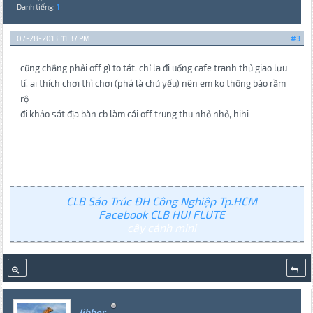
Danh tiếng:
1
07-28-2013, 11:37 PM
#3
cũng chẳng phải off gì to tát, chỉ la đi uống cafe tranh thủ giao lưu
tí, ai thích chơi thì chơi (phá là chủ yếu) nên em ko thông báo rầm
rộ
đi khảo sát địa bàn cb làm cái off trung thu nhỏ nhỏ, hihi
CLB Sáo Trúc ĐH Công Nghiệp Tp.HCM
Facebook CLB HUI FLUTE
cây cảnh mini
Jibber