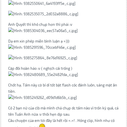
Anh Quyết thì khó chụp hơn thì phải :v
Dạ em xin phép miễn bình luận ạ =)))
Cặp đôi hoàn hảo :v ( nghịch cái trống )
Chốt hạ. Tấm này cờ bí dí tốt bật flash cóc đánh luôn, sáng mặt ăn
tiền.
Có 2 bạn nữ của clb mà mình chả chụp dc tấm nào vì trốn kỹ quá, cả
tên Tuấn Anh nữa :v thôi hẹn dịp sau.
Câu chuyện của em tới đây là hết rồi =.=! . Hóng clip, hình như có