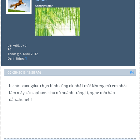
Administrator
Bài viết: 378
36
Tham gia: May 2012
Danh tiếng:
1
07-29-2013, 12:59 AM
#4
hichic, xuongduc chụp hình cũng ok phết mà! Nhưng mà em phải
làm mấy cái captions cho nó hoành tráng tí, nghe mới hâp
dẫn...hehe!!!