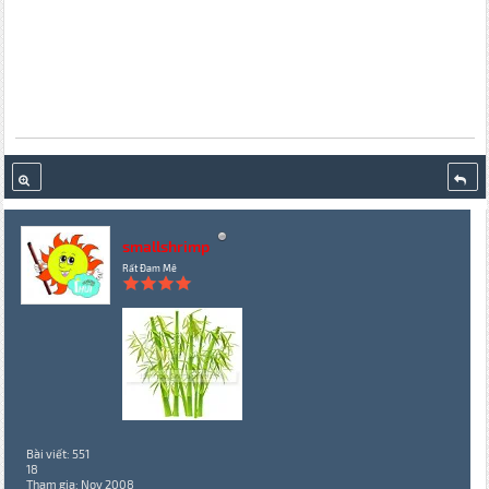
smallshrimp
Rất Đam Mê
Bài viết: 551
18
Tham gia: Nov 2008