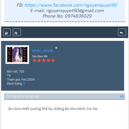
FB:
https://www.facebook.com/nguyenquyet90
E-mail: nguyenquyet90@gmail.com
Phone No: 0974836029
nhoc_style
Siêu Đam Mê
Bài viết: 763
79
Tham gia: Feb 2009
Danh tiếng:
5
07-29-2013, 07:00 AM
#5
ăn chơi miết sướng thế ta, chẳng bù cho mình, hic hic