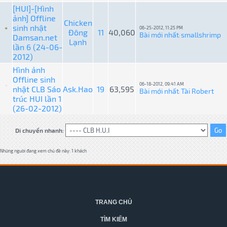
[HUI]-[Hình
ảnh] Offline
Chicken
sinh nhật
06-25-2012, 11:25 PM
Đông
11
40,060
Bài mới nhất
smallshrimp
Damsan.net
:
Lạnh
lần 6 (24-06-
2012)
Hình ảnh
Offline sinh
06-18-2012, 09:41 AM
nhật CLB Sáo
Ask.Hao
19
63,595
Bài mới nhất
Tài Robert
:
trúc HUI lần 1
(26-02-2012)
Di chuyển nhanh:
Những người đang xem chủ đề này: 1 khách
TRANG CHỦ
TÌM KIẾM