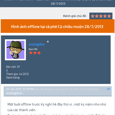
28/7/2013
Đánh giá chủ đề:
Hình ảnh offline tại cà phê Cộ chiều muộn 28/7/2013
xuongduc
Đam Mê
Bài viết: 97
2
Tham gia: Jul 2012
Danh tiếng:
0
07-28-2013, 10:56 PM
#1
(Bài viết đã được chỉnh sửa: 07-28-2013, 10:57 PM {2} bởi
xuongduc
.)
Một buổi offline trước kỳ nghỉ hè đầy thú vị , một kỷ niệm nho nhỏ
của các thành viên.