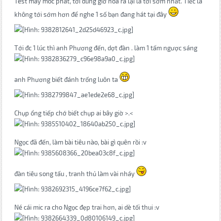
Test máy móc phát, tới đúng giờ hóa ra lại là tới sớm nhất. Tiếc là
không tới sớm hơn để nghe 1 số bạn đang hát tại đây
Tới đc 1 lúc thì anh Phương đến, dợt đàn . làm 1 tấm ngược sáng
anh Phương biết đánh trống luôn ta
Chụp ổng tiếp chớ biết chụp ai bây giờ >.<
Ngọc đã đến, làm bài tiêu nào, bài gì quên rồi :v
đàn tiêu song tấu , tranh thủ làm vài nháy
Né cái mic ra cho Ngọc đẹp trai hơn, ai dè tối thui :v