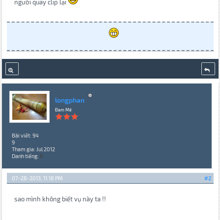
người quay clip lại
longphan
Đam Mê
Bài viết: 94
9
Tham gia: Jul 2012
Danh tiếng:
0
07-28-2013, 11:18 PM
#2
sao mình không biết vụ này ta !!