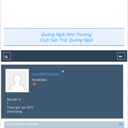
Quảng Ngãi Nhớ Thương
Club Sáo Trúc Quảng Ngãi
newbietieusao
Mới Biết Đến
Bài viết: 8
1
Tham gia: Apr 2013
Danh tiếng:
0
07-29-2013, 11:40 AM
#6