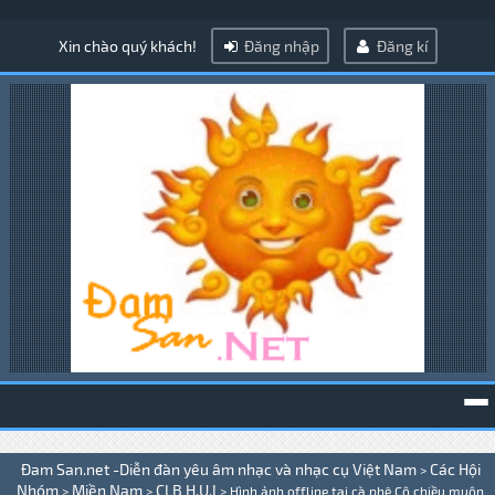
Xin chào quý khách!
Đăng nhập
Đăng kí
To
Đam San.net -Diễn đàn yêu âm nhạc và nhạc cụ Việt Nam
Các Hội
>
na
Nhóm
Miền Nam
CLB H.U.I
>
>
>
Hình ảnh offline tại cà phê Cộ chiều muộn