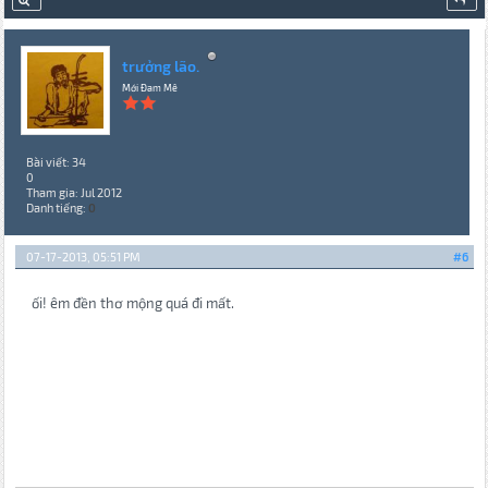
trưởng lão.
Mới Đam Mê
Bài viết: 34
0
Tham gia: Jul 2012
Danh tiếng:
0
07-17-2013, 05:51 PM
#6
ối! êm đền thơ mộng quá đi mất.