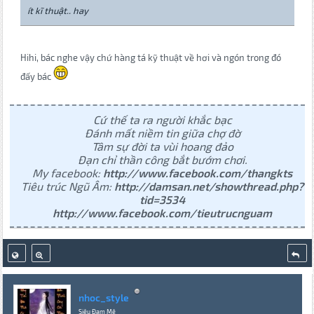
ít kĩ thuật.. hay
Hihi, bác nghe vậy chứ hàng tá kỹ thuật về hơi và ngón trong đó
đấy bác
Cứ thế ta ra người khắc bạc
Đánh mất niềm tin giữa chợ đờ
Tâm sự đời ta vùi hoang đảo
Đạn chỉ thần công bắt bướm chơi.
My facebook:
http://www.facebook.com/thangkts
Tiêu trúc Ngũ Âm:
http://damsan.net/showthread.php?
tid=3534
http://www.facebook.com/tieutrucnguam
nhoc_style
Siêu Đam Mê