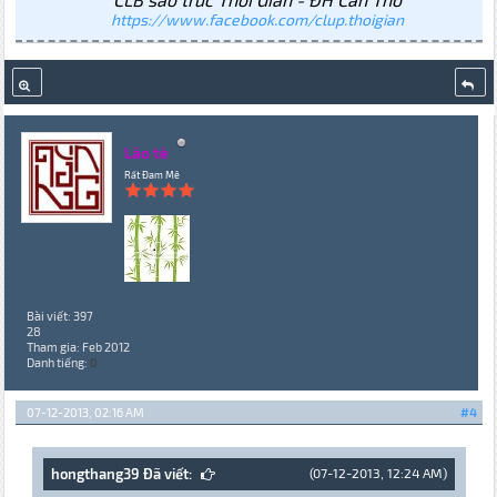
https://www.facebook.com/clup.thoigian
Lão tè
Rất Đam Mê
Bài viết: 397
28
Tham gia: Feb 2012
Danh tiếng:
0
07-12-2013, 02:16 AM
#4
hongthang39 Đã viết:
(07-12-2013, 12:24 AM)