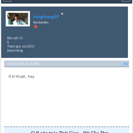
hongthang39
Mới Biết Đến
Bài viết: 21
6
Tham gia: Jun 2013
Danh tiếng:
0
07-12-2013, 12:24 AM
#3
ít kĩ thuật.. hay
CLB sáo trúc Thời Gian - ĐH Cần Thơ