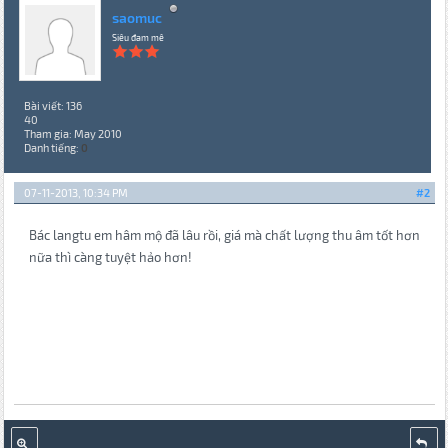
saomuc
Siêu đam mê
Bài viết: 136
40
Tham gia: May 2010
Danh tiếng:
0
07-11-2013, 10:34 PM
#2
Bác langtu em hâm mộ đã lâu rồi, giá mà chất lượng thu âm tốt hơn
nữa thì càng tuyệt hảo hơn!