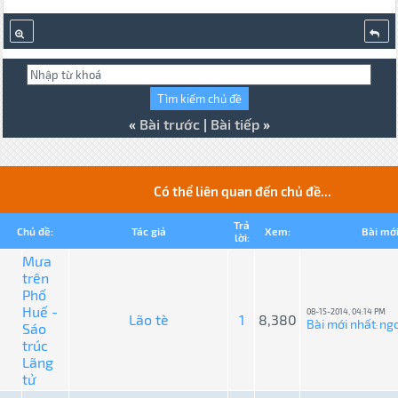
«
Bài trước
|
Bài tiếp
»
Có thể liên quan đến chủ đề...
Trả
Chủ đề:
Tác giả
Xem:
Bài mới
lời:
Mưa
trên
Phố
Huế -
08-15-2014, 04:14 PM
Lão tè
1
8,380
Bài mới nhất
ng
Sáo
:
trúc
Lãng
tử