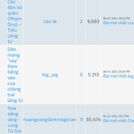
Cây
đàn bỏ
quên
(Phạm
06-07-2014, 09:23 PM
Lão tè
2
9,693
Bài mới nhất
cu
Duy) -
:
Tiêu
Lãng
tử
Dân
mạng
“say”
theo
tiếng
08-14-2013, 03:04 PM
big_pig
0
5,313
Bài mới nhất
big
sáo
:
của
chàng
trai
lãng tử
Hoa
bằng
04-21-2012, 10:17 PM
lăng -
hoangcongdarkmagician
11
30,474
Bài mới nhất
Chi
:
Long
Tứ Gia