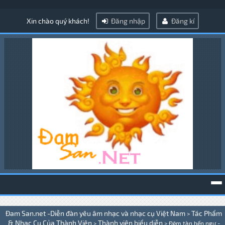
Xin chào quý khách!
Đăng nhập
Đăng kí
To
Đam San.net -Diễn đàn yêu âm nhạc và nhạc cụ Việt Nam
Tác Phẩm
>
na
& Nhạc Cụ Của Thành Viên
Thành viên biểu diễn
>
>
Đêm tàn bến ngự -