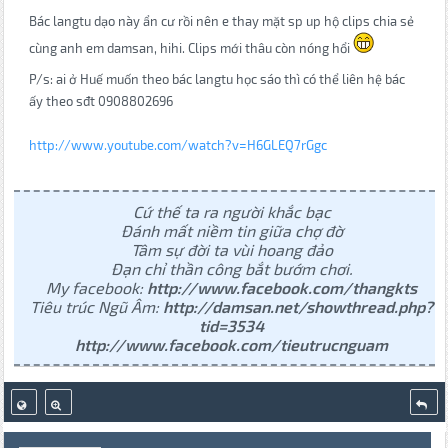
Bác langtu dạo này ẩn cư rồi nên e thay mặt sp up hộ clips chia sẻ
cùng anh em damsan, hihi. Clips mới thâu còn nóng hổi
P/s: ai ở Huế muốn theo bác langtu học sáo thì có thể liên hệ bác
ấy theo sđt 0908802696
http://www.youtube.com/watch?v=H6GLEQ7rGgc
Cứ thế ta ra người khắc bạc
Đánh mất niềm tin giữa chợ đờ
Tâm sự đời ta vùi hoang đảo
Đạn chỉ thần công bắt bướm chơi.
My facebook:
http://www.facebook.com/thangkts
Tiêu trúc Ngũ Âm:
http://damsan.net/showthread.php?
tid=3534
http://www.facebook.com/tieutrucnguam