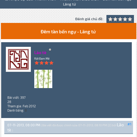
Lãng tử
Đánh giá chủ đề:
Đêm tàn bến ngự - Lãng tử
Lão tè
Rất Đam Mê
Bài viết: 397
28
Tham gia: Feb 2012
Danh tiếng:
0
Lão
#1
07-11-2013, 08:00 PM
(Bài viết đã được chỉnh sửa: 07-11-2013, 08:10 PM {2} bởi
tè
.)