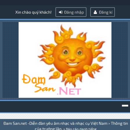
Xin chào quý khách!
Đăng nhập
Đăng kí
To
Đam San.net -Diễn đàn yêu âm nhạc và nhạc cụ Việt Nam
Thông tin
>
na
của trưởng lão.
>
Báo cáo danh tiếng