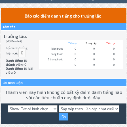
Báo cáo điểm danh tiếng cho trưởng lão.
Tóm tắt
trưởng lão.
(Mới Đam Mê)
Tích cực
Trung lập
Tiêu cực
Số danh tiếng
Tuần trước
0
0
0
0
hiện có:
Tháng trước
0
0
0
6 tháng trước
0
0
0
Danh tiếng từ
thành viên: 0
0
0
0
Danh tiếng từ bài
viết: 0
Lời bình luận
Thành viên này hiện không có bất kỳ điểm danh tiếng nào
với các tiêu chuẩn quy định dưới đây.