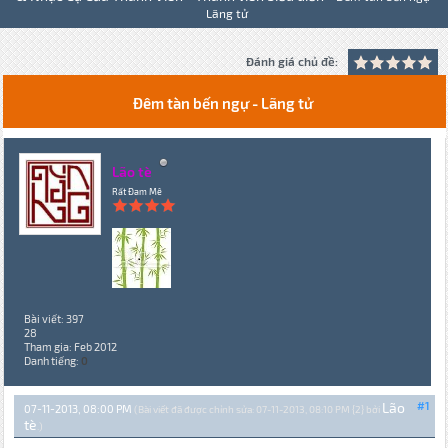
Lãng tử
Đánh giá chủ đề:
Đêm tàn bến ngự - Lãng tử
Lão tè
Rất Đam Mê
Bài viết: 397
28
Tham gia: Feb 2012
Danh tiếng:
0
Lão
#1
07-11-2013, 08:00 PM
(Bài viết đã được chỉnh sửa: 07-11-2013, 08:10 PM {2} bởi
tè
.)