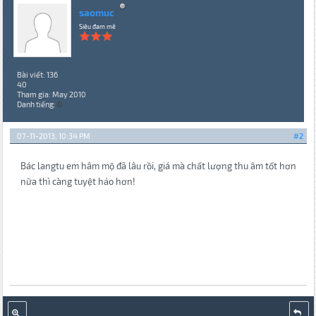
saomuc
Siêu đam mê
Bài viết: 136
40
Tham gia: May 2010
Danh tiếng:
0
07-11-2013, 10:34 PM
#2
Bác langtu em hâm mộ đã lâu rồi, giá mà chất lượng thu âm tốt hơn
nữa thì càng tuyệt hảo hơn!