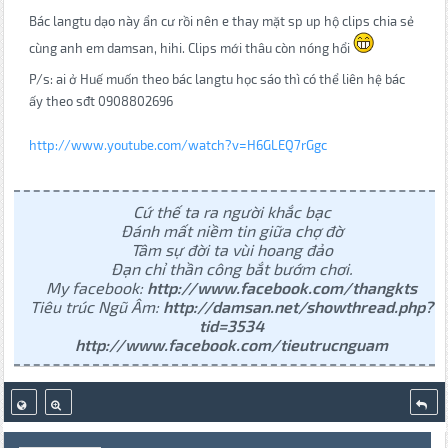
Bác langtu dạo này ẩn cư rồi nên e thay mặt sp up hộ clips chia sẻ
cùng anh em damsan, hihi. Clips mới thâu còn nóng hổi
P/s: ai ở Huế muốn theo bác langtu học sáo thì có thể liên hệ bác
ấy theo sđt 0908802696
http://www.youtube.com/watch?v=H6GLEQ7rGgc
Cứ thế ta ra người khắc bạc
Đánh mất niềm tin giữa chợ đờ
Tâm sự đời ta vùi hoang đảo
Đạn chỉ thần công bắt bướm chơi.
My facebook:
http://www.facebook.com/thangkts
Tiêu trúc Ngũ Âm:
http://damsan.net/showthread.php?
tid=3534
http://www.facebook.com/tieutrucnguam