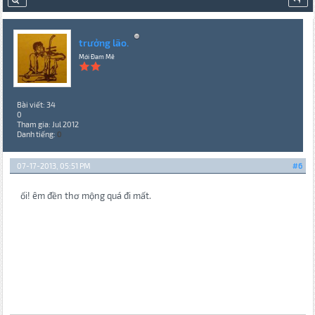
trưởng lão.
Mới Đam Mê
Bài viết: 34
0
Tham gia: Jul 2012
Danh tiếng:
0
07-17-2013, 05:51 PM
#6
ối! êm đền thơ mộng quá đi mất.