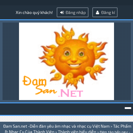
Xin chào quý khách!
Đăng nhập
Đăng kí
To
Đam San.net -Diễn đàn yêu âm nhạc và nhạc cụ Việt Nam
Tác Phẩm
>
na
& Nhạc Cụ Của Thành Viên
Thành viên biểu diễn
>
>
Đêm tàn bến ngự -