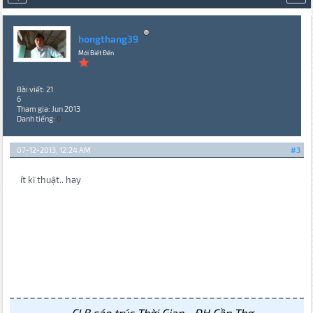
hongthang39
Mới Biết Đến
Bài viết: 21
6
Tham gia: Jun 2013
Danh tiếng:
0
07-12-2013, 12:24 AM
#3
ít kĩ thuật.. hay
CLB sáo trúc Thời Gian - ĐH Cần Thơ