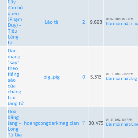
Cây
đàn bỏ
quên
(Phạm
06-07-2014, 09:23 PM
Lão tè
2
9,693
Bài mới nhất
cu
Duy) -
:
Tiêu
Lãng
tử
Dân
mạng
“say”
theo
tiếng
08-14-2013, 03:04 PM
big_pig
0
5,313
Bài mới nhất
big
sáo
:
của
chàng
trai
lãng tử
Hoa
bằng
04-21-2012, 10:17 PM
lăng -
hoangcongdarkmagician
11
30,475
Bài mới nhất
Chi
:
Long
Tứ Gia