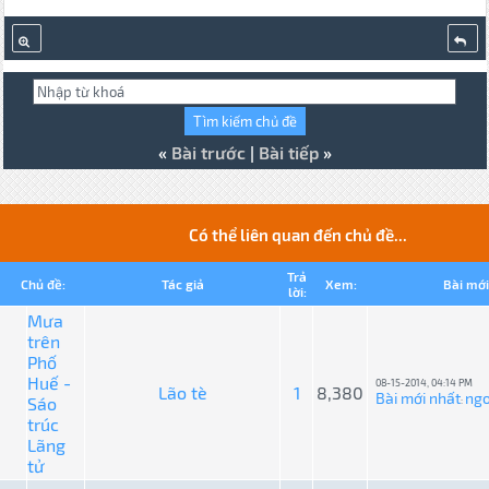
«
Bài trước
|
Bài tiếp
»
Có thể liên quan đến chủ đề...
Trả
Chủ đề:
Tác giả
Xem:
Bài mới
lời:
Mưa
trên
Phố
Huế -
08-15-2014, 04:14 PM
Lão tè
1
8,380
Bài mới nhất
ng
Sáo
:
trúc
Lãng
tử