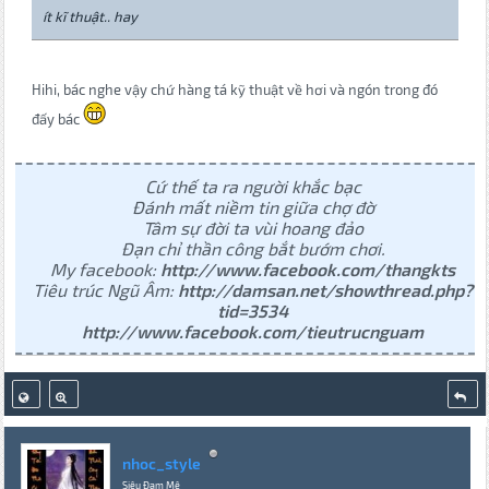
ít kĩ thuật.. hay
Hihi, bác nghe vậy chứ hàng tá kỹ thuật về hơi và ngón trong đó
đấy bác
Cứ thế ta ra người khắc bạc
Đánh mất niềm tin giữa chợ đờ
Tâm sự đời ta vùi hoang đảo
Đạn chỉ thần công bắt bướm chơi.
My facebook:
http://www.facebook.com/thangkts
Tiêu trúc Ngũ Âm:
http://damsan.net/showthread.php?
tid=3534
http://www.facebook.com/tieutrucnguam
nhoc_style
Siêu Đam Mê