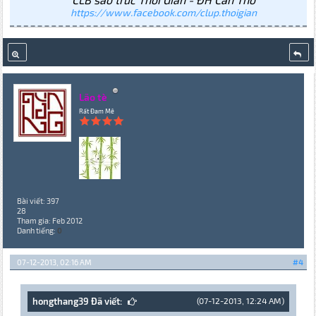
https://www.facebook.com/clup.thoigian
Lão tè
Rất Đam Mê
Bài viết: 397
28
Tham gia: Feb 2012
Danh tiếng:
0
07-12-2013, 02:16 AM
#4
hongthang39 Đã viết:
(07-12-2013, 12:24 AM)