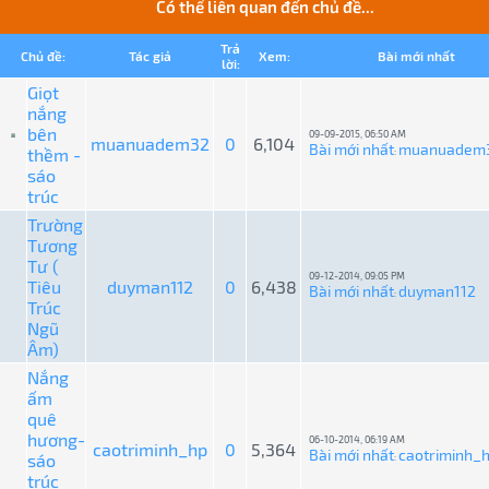
Có thể liên quan đến chủ đề...
Trả
Chủ đề:
Tác giả
Xem:
Bài mới nhất
lời:
Giọt
nắng
bên
09-09-2015, 06:50 AM
muanuadem32
0
6,104
Bài mới nhất
muanuadem
thềm -
:
sáo
trúc
Trường
Tương
Tư (
09-12-2014, 09:05 PM
Tiêu
duyman112
0
6,438
Bài mới nhất
duyman112
:
Trúc
Ngũ
Âm)
Nắng
ấm
quê
hương-
06-10-2014, 06:19 AM
caotriminh_hp
0
5,364
Bài mới nhất
caotriminh_
sáo
:
trúc