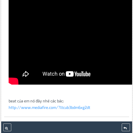
beat của em nó đây nhé các bác:
http://www.mediafire.com/?ltcub3bdm6xg2dt