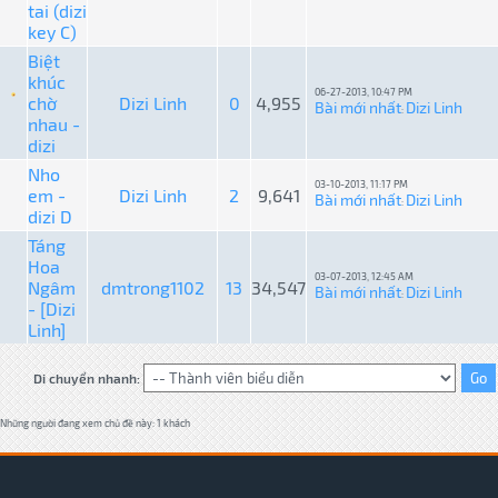
tai (dizi
key C)
Biệt
khúc
06-27-2013, 10:47 PM
chờ
Dizi Linh
0
4,955
Bài mới nhất
Dizi Linh
:
nhau -
dizi
Nho
03-10-2013, 11:17 PM
em -
Dizi Linh
2
9,641
Bài mới nhất
Dizi Linh
:
dizi D
Táng
Hoa
03-07-2013, 12:45 AM
Ngâm
dmtrong1102
13
34,547
Bài mới nhất
Dizi Linh
:
- [Dizi
Linh]
Di chuyển nhanh:
Những người đang xem chủ đề này: 1 khách