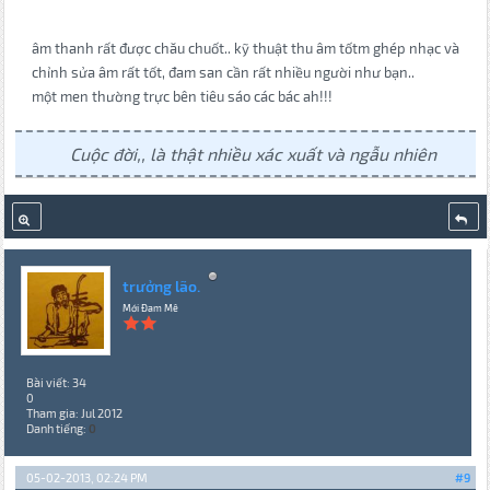
âm thanh rất được chău chuốt.. kỹ thuật thu âm tốtm ghép nhạc và
chỉnh sửa âm rất tốt, đam san cần rất nhiều người như bạn..
một men thường trực bên tiêu sáo các bác ah!!!
Cuộc đời,, là thật nhiều xác xuất và ngẫu nhiên
trưởng lão.
Mới Đam Mê
Bài viết: 34
0
Tham gia: Jul 2012
Danh tiếng:
0
05-02-2013, 02:24 PM
#9