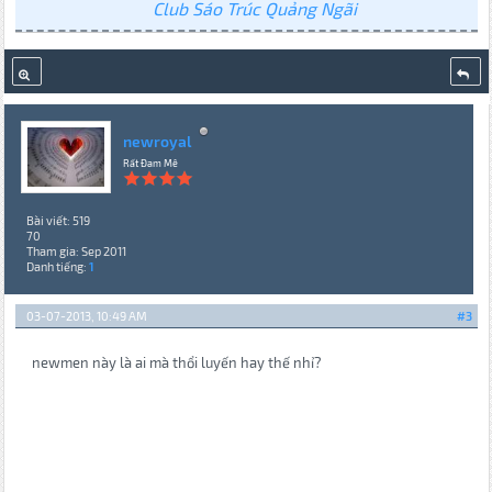
Club Sáo Trúc Quảng Ngãi
newroyal
Rất Đam Mê
Bài viết: 519
70
Tham gia: Sep 2011
Danh tiếng:
1
03-07-2013, 10:49 AM
#3
newmen này là ai mà thổi luyến hay thế nhỉ?