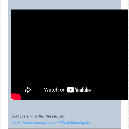
beat của em nó đây nhé các bác:
http://www.mediafire.com/?ltcub3bdm6xg2dt