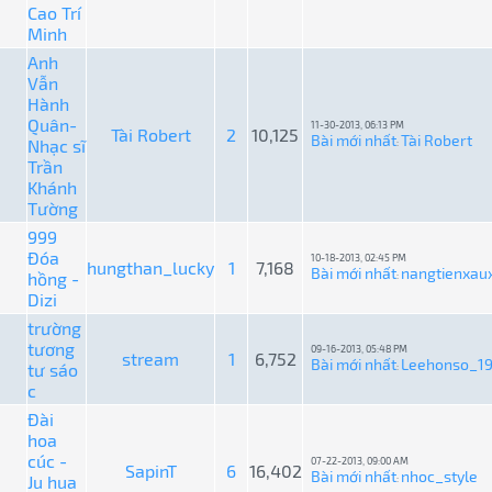
Cao Trí
Minh
Anh
Vẫn
Hành
Quân-
11-30-2013, 06:13 PM
Tài Robert
2
10,125
Bài mới nhất
Tài Robert
Nhạc sĩ
:
Trần
Khánh
Tường
999
Đóa
10-18-2013, 02:45 PM
hungthan_lucky
1
7,168
Bài mới nhất
nangtienxau
hồng -
:
Dizi
trường
tương
09-16-2013, 05:48 PM
stream
1
6,752
Bài mới nhất
Leehonso_1
tư sáo
:
c
Đài
hoa
cúc -
07-22-2013, 09:00 AM
SapinT
6
16,402
Bài mới nhất
nhoc_style
Ju hua
: