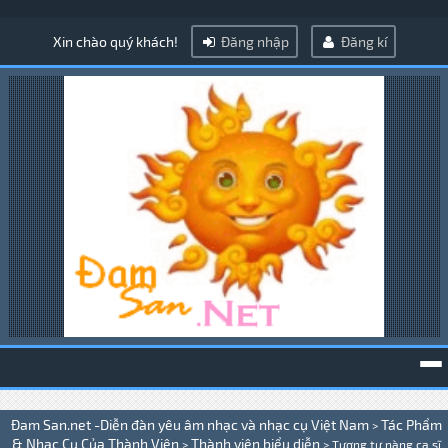
Xin chào quý khách!
Đăng nhập
Đăng kí
To
Đam San.net -Diễn đàn yêu âm nhạc và nhạc cụ Việt Nam
Tác Phẩm
>
na
& Nhạc Cụ Của Thành Viên
Thành viên biểu diễn
>
>
Tương tư nàng ca sĩ