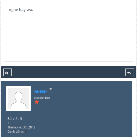
nghe hay wa.
MrMit
Mới Biết Đến
Bài viết: 9
3
Tham gia: Oct 2012
Danh tiếng:
0