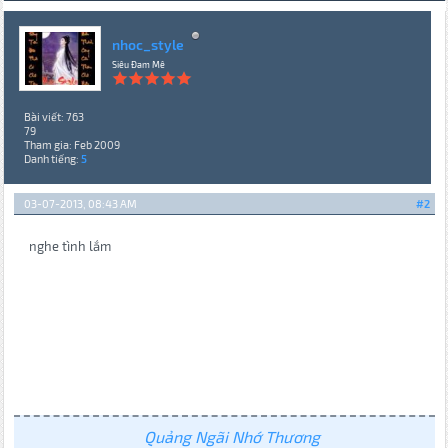
nhoc_style
Siêu Đam Mê
Bài viết: 763
79
Tham gia: Feb 2009
Danh tiếng:
5
03-07-2013, 08:43 AM
#2
nghe tình lắm
Quảng Ngãi Nhớ Thương