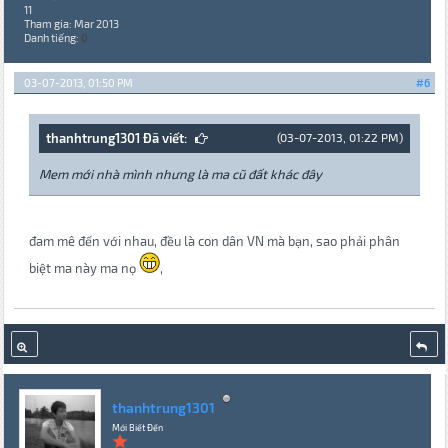
11
Tham gia: Mar 2013
Danh tiếng:
0
03-07-2013, 01:50 PM
#6
thanhtrung1301 Đã viết:
(03-07-2013, 01:22 PM)
Mem mới nhà mình nhưng là ma cũ đất khác đây
đam mê đến với nhau, đều là con dân VN mà bạn, sao phải phân
biệt ma này ma nọ
,
thanhtrung1301
Mới Biết Đến