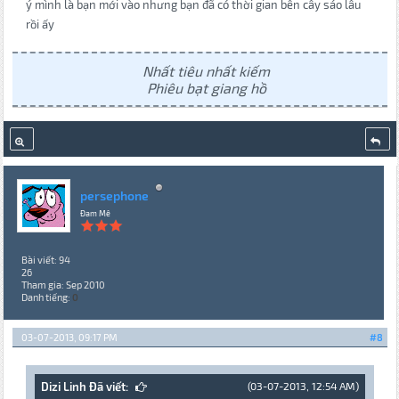
ý mình là bạn mới vào nhưng bạn đã có thời gian bên cây sáo lâu
rồi ấy
Nhất tiêu nhất kiếm
Phiêu bạt giang hồ
persephone
Đam Mê
Bài viết: 94
26
Tham gia: Sep 2010
Danh tiếng:
0
03-07-2013, 09:17 PM
#8
Dizi Linh Đã viết:
(03-07-2013, 12:54 AM)