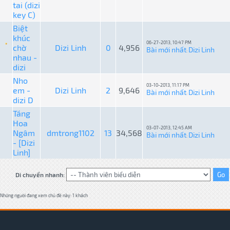
tai (dizi
key C)
Biệt
khúc
06-27-2013, 10:47 PM
chờ
Dizi Linh
0
4,956
Bài mới nhất
Dizi Linh
:
nhau -
dizi
Nho
03-10-2013, 11:17 PM
em -
Dizi Linh
2
9,646
Bài mới nhất
Dizi Linh
:
dizi D
Táng
Hoa
03-07-2013, 12:45 AM
Ngâm
dmtrong1102
13
34,568
Bài mới nhất
Dizi Linh
:
- [Dizi
Linh]
Di chuyển nhanh:
Những người đang xem chủ đề này: 1 khách