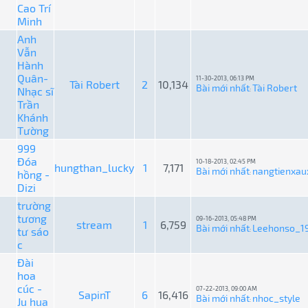
Cao Trí
Minh
Anh
Vẫn
Hành
Quân-
11-30-2013, 06:13 PM
Tài Robert
2
10,134
Bài mới nhất
Tài Robert
Nhạc sĩ
:
Trần
Khánh
Tường
999
Đóa
10-18-2013, 02:45 PM
hungthan_lucky
1
7,171
Bài mới nhất
nangtienxau
hồng -
:
Dizi
trường
tương
09-16-2013, 05:48 PM
stream
1
6,759
Bài mới nhất
Leehonso_1
tư sáo
:
c
Đài
hoa
cúc -
07-22-2013, 09:00 AM
SapinT
6
16,416
Bài mới nhất
nhoc_style
Ju hua
: