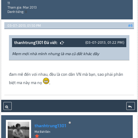
11
Tham gia: Mar 2013
Danh tiếng:
0
03-07-2013, 01:50 PM
#6
thanhtrung1301 Đã viết:
(03-07-2013, 01:22 PM)
Mem mới nhà mình nhưng là ma cũ đất khác đây
đam mê đến với nhau, đều là con dân VN mà bạn, sao phải phân
biệt ma này ma nọ
,
thanhtrung1301
Mới Biết Đến