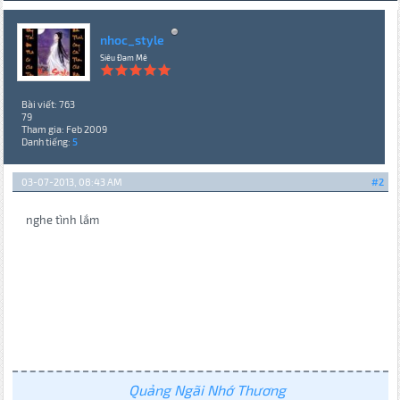
nhoc_style
Siêu Đam Mê
Bài viết: 763
79
Tham gia: Feb 2009
Danh tiếng:
5
03-07-2013, 08:43 AM
#2
nghe tình lắm
Quảng Ngãi Nhớ Thương