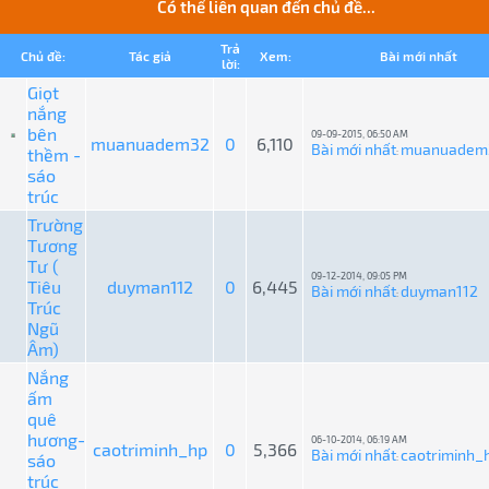
Có thể liên quan đến chủ đề...
Trả
Chủ đề:
Tác giả
Xem:
Bài mới nhất
lời:
Giọt
nắng
bên
09-09-2015, 06:50 AM
muanuadem32
0
6,110
Bài mới nhất
muanuadem
thềm -
:
sáo
trúc
Trường
Tương
Tư (
09-12-2014, 09:05 PM
Tiêu
duyman112
0
6,445
Bài mới nhất
duyman112
:
Trúc
Ngũ
Âm)
Nắng
ấm
quê
hương-
06-10-2014, 06:19 AM
caotriminh_hp
0
5,366
Bài mới nhất
caotriminh_
sáo
:
trúc