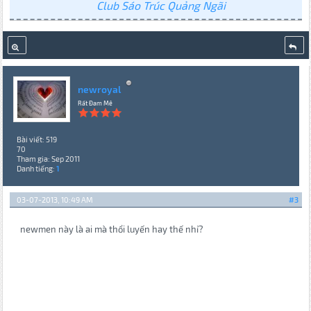
Club Sáo Trúc Quảng Ngãi
newroyal
Rất Đam Mê
Bài viết: 519
70
Tham gia: Sep 2011
Danh tiếng:
1
03-07-2013, 10:49 AM
#3
newmen này là ai mà thổi luyến hay thế nhỉ?