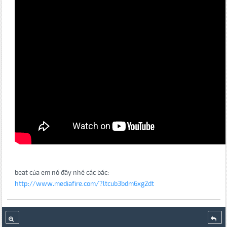
beat của em nó đây nhé các bác:
http://www.mediafire.com/?ltcub3bdm6xg2dt