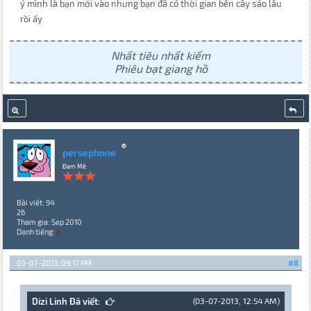
ý mình là bạn mới vào nhưng bạn đã có thời gian bên cây sáo lâu
rồi ấy
Nhất tiêu nhất kiếm
Phiêu bạt giang hồ
persephone
Đam Mê
Bài viết: 94
26
Tham gia: Sep 2010
Danh tiếng:
0
03-07-2013, 09:17 PM
#8
Dizi Linh Đã viết:
(03-07-2013, 12:54 AM)