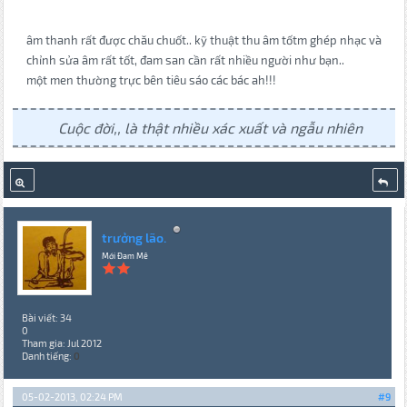
âm thanh rất được chău chuốt.. kỹ thuật thu âm tốtm ghép nhạc và
chỉnh sửa âm rất tốt, đam san cần rất nhiều người như bạn..
một men thường trực bên tiêu sáo các bác ah!!!
Cuộc đời,, là thật nhiều xác xuất và ngẫu nhiên
trưởng lão.
Mới Đam Mê
Bài viết: 34
0
Tham gia: Jul 2012
Danh tiếng:
0
05-02-2013, 02:24 PM
#9