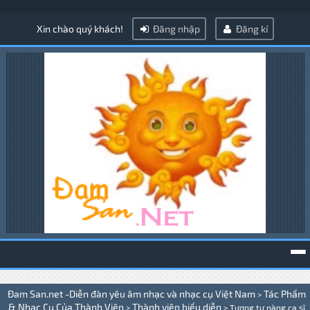
Xin chào quý khách!
Đăng nhập
Đăng kí
To
Đam San.net -Diễn đàn yêu âm nhạc và nhạc cụ Việt Nam
Tác Phẩm
>
na
& Nhạc Cụ Của Thành Viên
Thành viên biểu diễn
>
>
Tương tư nàng ca sĩ