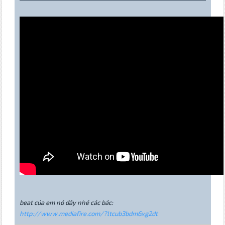
beat của em nó đây nhé các bác:
http://www.mediafire.com/?ltcub3bdm6xg2dt