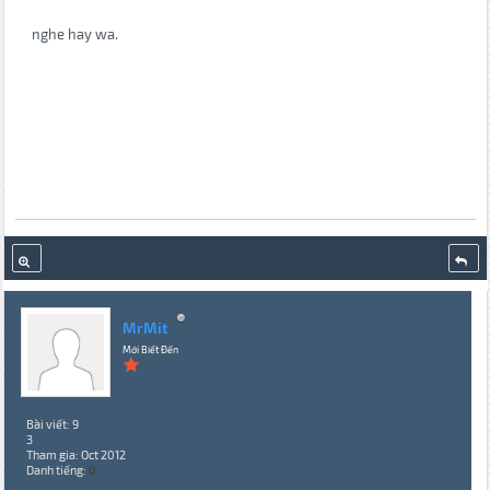
nghe hay wa.
MrMit
Mới Biết Đến
Bài viết: 9
3
Tham gia: Oct 2012
Danh tiếng:
0