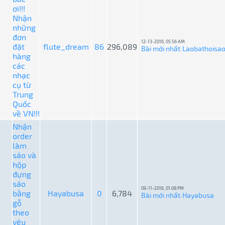
ơi!!!
Nhận
những
đơn
12-13-2016, 05:56 AM
đặt
flute_dream
86
296,089
Bài mới nhất
Laobathoisa
:
hàng
các
nhạc
cụ từ
Trung
Quốc
về VN!!!
Nhận
order
làm
sáo và
hộp
đựng
sáo
09-11-2016, 01:08 PM
bằng
Hayabusa
0
6,784
Bài mới nhất
Hayabusa
:
gỗ
theo
yêu