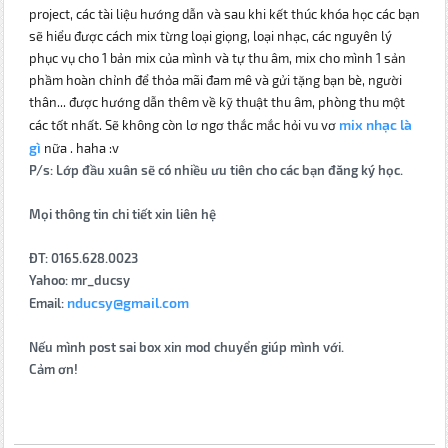
project, các tài liệu hướng dẫn và sau khi kết thúc khóa học các bạn
sẽ hiểu được cách mix từng loại giọng, loại nhạc, các nguyên lý
phục vụ cho 1 bản mix của mình và tự thu âm, mix cho mình 1 sản
phầm hoàn chỉnh để thỏa mãi đam mê và gửi tặng bạn bè, người
thân... được hướng dẫn thêm về kỹ thuật thu âm, phòng thu một
mix nhạc là
các tốt nhất. Sẽ không còn lơ ngơ thắc mắc hỏi vu vơ
gì
nữa . haha :v
P/s: Lớp đầu xuân sẽ có nhiều ưu tiên cho các bạn đăng ký học.
Mọi thông tin chi tiết xin liên hệ
ĐT: 0165.628.0023
Yahoo: mr_ducsy
nducsy@gmail.com
Email:
Nếu mình post sai box xin mod chuyển giúp mình với.
Cảm ơn!