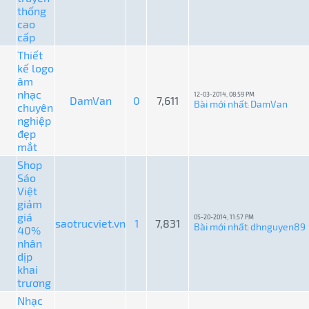
thống
cao
cấp
Thiết
kế logo
âm
nhạc
12-03-2014, 08:59 PM
DamVan
0
7,611
Bài mới nhất
DamVan
chuyên
:
nghiệp
đẹp
mắt
Shop
Sáo
Việt
giảm
giá
05-20-2014, 11:57 PM
saotrucviet.vn
1
7,831
Bài mới nhất
dhnguyen89
40%
:
nhân
dịp
khai
trương
Nhạc