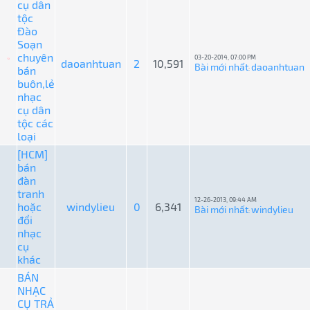
cụ dân
tộc
Đào
Soạn
chuyên
03-20-2014, 07:00 PM
daoanhtuan
2
10,591
Bài mới nhất
daoanhtuan
bán
:
buôn,lẻ
nhạc
cụ dân
tộc các
loại
[HCM]
bán
đàn
tranh
12-26-2013, 09:44 AM
hoặc
windylieu
0
6,341
Bài mới nhất
windylieu
:
đổi
nhạc
cụ
khác
BÁN
NHẠC
CỤ TRẢ