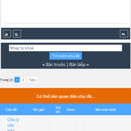
«
Bài trước
|
Bài tiếp
»
Trang (2):
1
2
Tiếp »
Có thể liên quan đến chủ đề...
Trả
Chủ đề:
Tác giả
Xem:
Bài mới nhất
lời:
Chú ý
các
bác