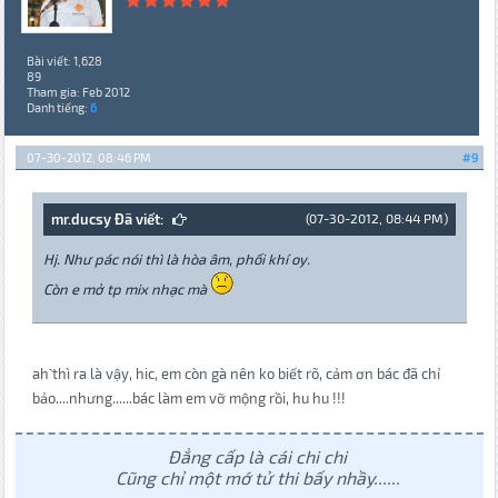
Bài viết: 1,628
89
Tham gia: Feb 2012
Danh tiếng:
6
07-30-2012, 08:46 PM
#9
mr.ducsy Đã viết:
(07-30-2012, 08:44 PM)
Hj. Như pác nói thì là hòa âm, phối khí oy.
Còn e mở tp mix nhạc mà
ah` thì ra là vậy, hic, em còn gà nên ko biết rõ, cảm ơn bác đã chỉ
bảo....nhưng......bác làm em vỡ mộng rồi, hu hu !!!
Đẳng cấp là cái chi chi
Cũng chỉ một mớ tử thi bấy nhầy......