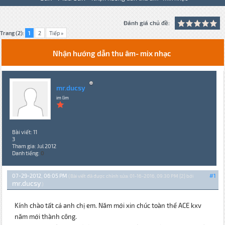
Đánh giá chủ đề:
Trang (2):
1
2
Tiếp »
Nhận hướng dẫn thu âm- mix nhạc
mr.ducsy
im lìm
Bài viết: 11
3
Tham gia: Jul 2012
Danh tiếng:
0
07-29-2012, 06:05 PM
#1
(Bài viết đã được chỉnh sửa: 01-16-2016, 09:30 PM {2} bởi
mr.ducsy
.)
Kính chào tất cả anh chị em. Năm mới xin chúc toàn thể ACE kxv
năm mới thành công.