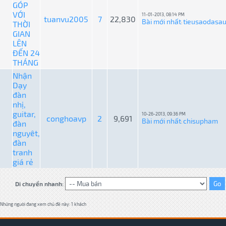
GÓP
VỚI
11-01-2013, 08:14 PM
tuanvu2005
7
22,830
Bài mới nhất
tieusaodasa
THỜI
:
GIAN
LÊN
ĐẾN 24
THÁNG
Nhận
Dạy
đàn
nhị,
guitar,
10-26-2013, 09:36 PM
conghoavp
2
9,691
Bài mới nhất
chisupham
đàn
:
nguyêt,
đàn
tranh
giá rẻ
Di chuyển nhanh:
Những người đang xem chủ đề này: 1 khách