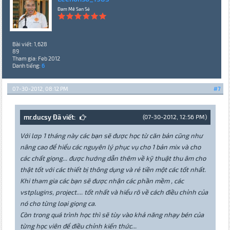
Đam Mê San Sẻ
Bài viết: 1,628
89
Tham gia: Feb 2012
Danh tiếng:
6
07-30-2012, 08:12 PM
#7
mr.ducsy Đã viết:
(07-30-2012, 12:56 PM)
Với lơp 1 tháng này các bạn sẽ được học từ căn bản cũng như
nâng cao để hiểu các nguyên lý phục vụ cho 1 bản mix và cho
các chất giọng... được hướng dẫn thêm về kỹ thuật thu âm cho
thật tốt với các thiết bị thông dụng và rẻ tiền một các tốt nhất.
Khi tham gia các bạn sẽ được nhận các phần mềm , các
vstplugins, project.... tốt nhất và hiểu rõ về cách điều chỉnh của
nó cho từng loại giọng ca.
Còn trong quá trình học thì sẽ tùy vào khả năng nhạy bén của
từng học viên để điều chỉnh kiến thức...