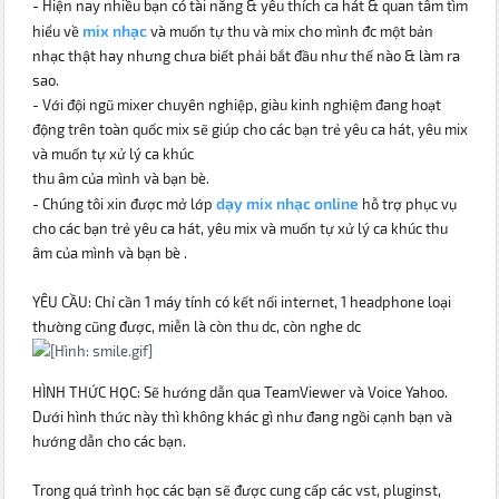
- Hiện nay nhiều bạn có tài năng & yêu thích ca hát & quan tâm tìm
mix nhạc
hiểu về
và muốn tự thu và mix cho mình đc một bản
nhạc thật hay nhưng chưa biết phải bắt đầu như thế nào & làm ra
sao.
- Với đội ngũ mixer chuyên nghiệp, giàu kinh nghiệm đang hoạt
động trên toàn quốc mix sẽ giúp cho các bạn trẻ yêu ca hát, yêu mix
và muốn tự xử lý ca khúc
thu âm của mình và bạn bè.
dạy mix nhạc online
- Chúng tôi xin được mở lớp
hỗ trợ phục vụ
cho các bạn trẻ yêu ca hát, yêu mix và muốn tự xử lý ca khúc thu
âm của mình và bạn bè .
YÊU CẦU: Chỉ cần 1 máy tính có kết nối internet, 1 headphone loại
thường cũng được, miễn là còn thu dc, còn nghe dc
HÌNH THỨC HỌC: Sẽ hướng dẫn qua TeamViewer và Voice Yahoo.
Dưới hình thức này thì không khác gì như đang ngồi cạnh bạn và
hướng dẫn cho các bạn.
Trong quá trình học các bạn sẽ được cung cấp các vst, pluginst,