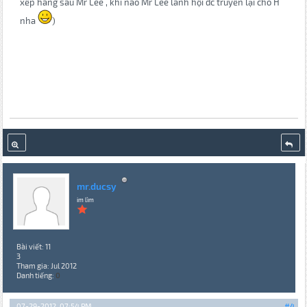
xếp hàng sau Mr Lee , khi nào Mr Lee lãnh hội dc truyền lại cho H
nha
)
mr.ducsy
im lìm
Bài viết: 11
3
Tham gia: Jul 2012
Danh tiếng:
0
07-29-2012, 07:54 PM
#4