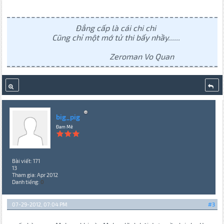
Đẳng cấp là cái chi chi
Cũng chỉ một mớ tử thi bấy nhầy......
Zeroman Vo Quan
big_pig
Đam Mê
Bài viết: 171
13
Tham gia: Apr 2012
Danh tiếng:
0
07-29-2012, 07:04 PM
#3