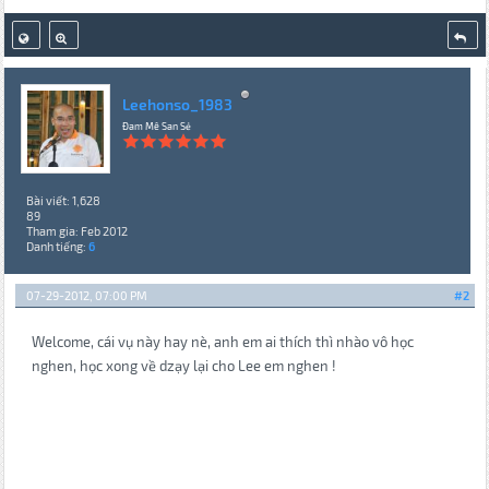
Leehonso_1983
Đam Mê San Sẻ
Bài viết: 1,628
89
Tham gia: Feb 2012
Danh tiếng:
6
07-29-2012, 07:00 PM
#2
Welcome, cái vụ này hay nè, anh em ai thích thì nhào vô học
nghen, học xong về dzạy lại cho Lee em nghen !