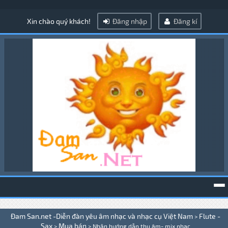
Xin chào quý khách!
Đăng nhập
Đăng kí
To
Đam San.net -Diễn đàn yêu âm nhạc và nhạc cụ Việt Nam
Flute -
>
na
Sax
Mua bán
>
>
Nhận hướng dẫn thu âm- mix nhạc