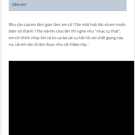
Cảm ơn!
Nhu cầu của em đơn giản lắm, em có 1 file midi hoà tấu và em muốn
biến nó thành 1 file mà khi chơi lên thì nghe như "nhạc cụ thật",
em chỉ thích nhạc khí và ko ưa ba cái vụ hát hò với chất giọng này
nọ, cái em cần là làm được như cái Video này :