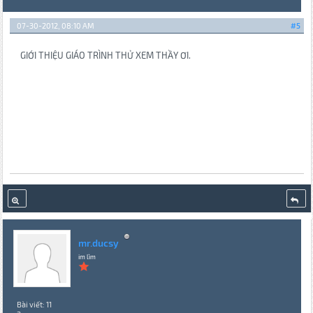
07-30-2012, 08:10 AM
#5
GIỚI THIỆU GIÁO TRÌNH THỬ XEM THẦY ƠI.
mr.ducsy
im lìm
Bài viết: 11