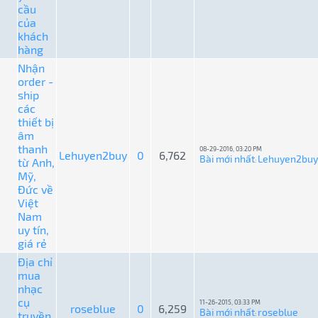
cầu
của
khách
hàng
Nhận
order -
ship
các
thiết bị
âm
thanh
08-29-2016, 03:20 PM
Lehuyen2buy
0
6,762
Bài mới nhất
Lehuyen2buy
từ Anh,
:
Mỹ,
Đức về
Việt
Nam
uy tín,
giá rẻ
Địa chỉ
mua
nhạc
cụ
11-26-2015, 03:33 PM
roseblue
0
6,259
Bài mới nhất
roseblue
truyền
: