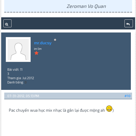
Zeroman Vo Quan
mr.ducsy
im lìm
Bài viết: 11
3
Tham gia: Jul 2012
Danh tiếng:
0
07-31-2012, 05:13 PM
#10
Pac chuyển wua học mix nhạc là gắn lại được mộng ah
)