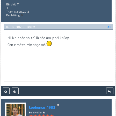
Bài viết: 11
3
Tham gia: Jul 2012
Danh tiếng:
0
07-30-2012, 08:44 PM
#8
Hj. Như pác nói thì là hòa âm, phối khí oy.
Còn e mở tp mix nhạc mà
Leehonso_1983
Đam Mê San Sẻ