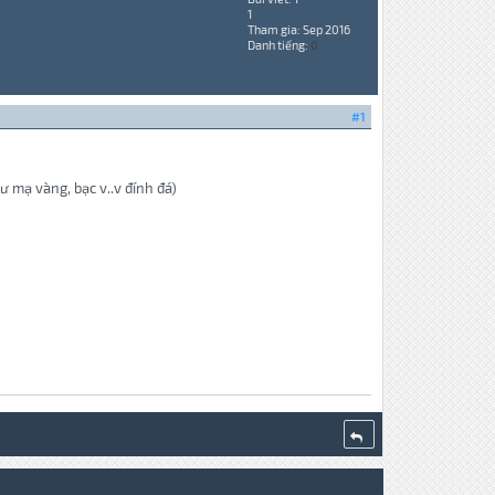
1
Tham gia: Sep 2016
Danh tiếng:
0
#1
ư mạ vàng, bạc v..v đính đá)