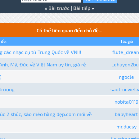
«
Bài trước
|
Bài tiếp
»
Có thể liên quan đến chủ đề...
 đề:
Tác giả
g các nhạc cụ từ Trung Quốc về VN!!!
flute_drea
Anh, Mỹ, Đức về Việt Nam uy tín, giá rẻ
Lehuyen2bu
)
ngocle
 trương
saotrucviet.
nobita0119
 trúc 2 khúc, sáo mèo hàng đẹp.com mới về
babyheart
mr.ducsy
Duy
lieuphongti