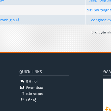
dizi phương
ranh giá rẻ
conghoavp
Di chuyển nh
QUICK LINKS
ĐAM
Bài mới
Forum Stats
Bản rút gọn
Liên hệ