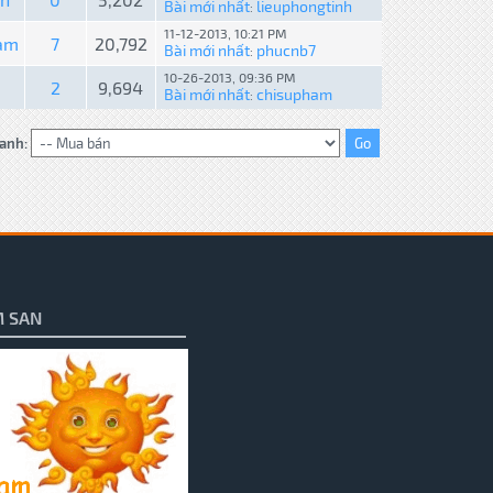
Bài mới nhất
lieuphongtinh
:
11-12-2013, 10:21 PM
nam
7
20,792
Bài mới nhất
phucnb7
:
10-26-2013, 09:36 PM
2
9,694
Bài mới nhất
chisupham
:
anh:
 SAN