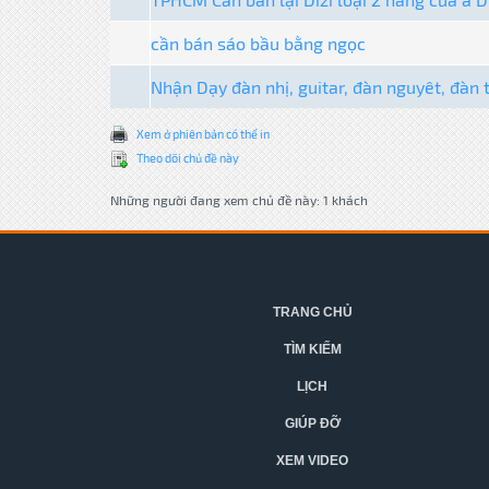
cần bán sáo bầu bằng ngọc
Nhận Dạy đàn nhị, guitar, đàn nguyêt, đàn t
Xem ở phiên bản có thể in
Theo dõi chủ đề này
Những người đang xem chủ đề này: 1 khách
TRANG CHỦ
TÌM KIẾM
LỊCH
GIÚP ĐỠ
XEM VIDEO