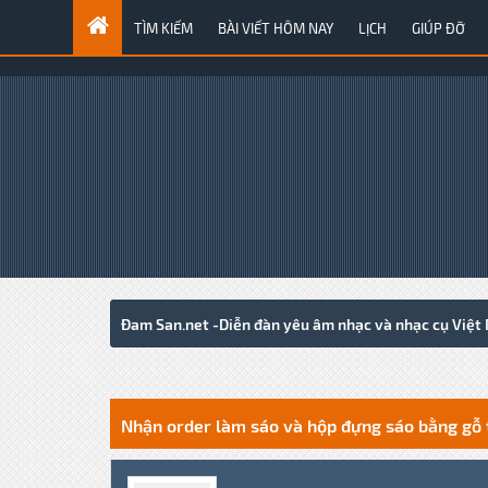
TÌM KIẾM
BÀI VIẾT HÔM NAY
LỊCH
GIÚP ĐỠ
Đam San.net -Diễn đàn yêu âm nhạc và nhạc cụ Việt
0 Votes - 0 Average
1
2
3
4
5
Nhận order làm sáo và hộp đựng sáo bằng gỗ 