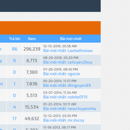
Trả lời:
Xem:
Bài mới nhất
12-13-2016, 05:56 AM
m
86
296,239
Bài mới nhất
Laobathoisao
:
08-29-2016, 03:20 PM
y
0
6,773
Bài mới nhất
Lehuyen2buy
:
07-26-2016, 08:45 PM
0
7,380
Bài mới nhất
ngocle
:
05-20-2014, 11:57 PM
vn
1
7,836
Bài mới nhất
dhnguyen89
:
03-07-2014, 11:54 AM
0
5,513
Bài mới nhất
nobita0119
:
01-22-2014, 10:11 AM
4
15,534
Bài mới nhất
newchuyennha
:
12-12-2013, 03:05 PM
17
49,632
Bài mới nhất
mr.ducsy
:
11-18-2013, 06:17 PM
nh
0
5,202