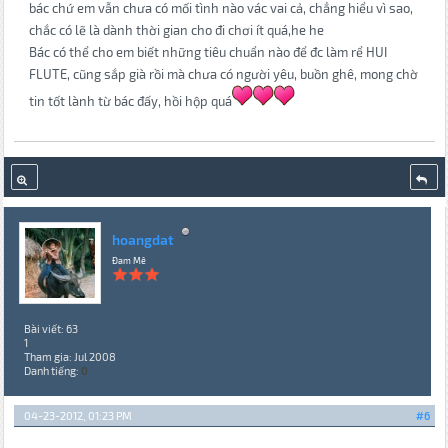
bác chứ em vẫn chưa có mối tình nào vác vai cả, chẳng hiểu vì sao,
chắc có lẽ là dành thời gian cho đi chơi ít quá,he he
Bác có thể cho em biết những tiêu chuẩn nào để đc làm rể HUI
FLUTE, cũng sắp già rồi mà chưa có người yêu, buồn ghê, mong chờ
tin tốt lành từ bác đấy, hồi hộp quá
hoangdat
Đam Mê
Bài viết: 63
1
Tham gia: Jul 2008
Danh tiếng:
0
04-23-2012, 01:23 PM
#6