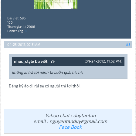
Bài viết: 596
100
Tham gia: Jul 2006
Danh tiếng:
3
04-25-2012, 07:31 AM
#8
nhoc_style Đã viết:
(04-24-2012, 11:52 PM)
không ai trả lời mình ta buồn quá, hic hic
Đăng ký áo đi, rồi sẽ có người trả lời thôi.
Yahoo chat : duytantan
email : nguyentanduy@gmail.com
Face Book