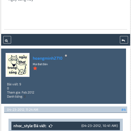
hoangminh2710
Mới Biết Đến
Bài viết: 9
0
Tham gia: Feb 2012
Danh tiếng:
0
04-23-2012, 11:24 AM
#4
nhoc_style Đã viết:
(04-23-2012, 10:41 AM)