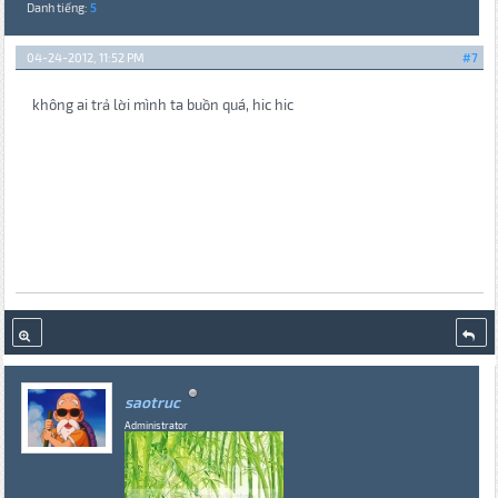
Danh tiếng:
5
04-24-2012, 11:52 PM
#7
không ai trả lời mình ta buồn quá, hic hic
saotruc
Administrator