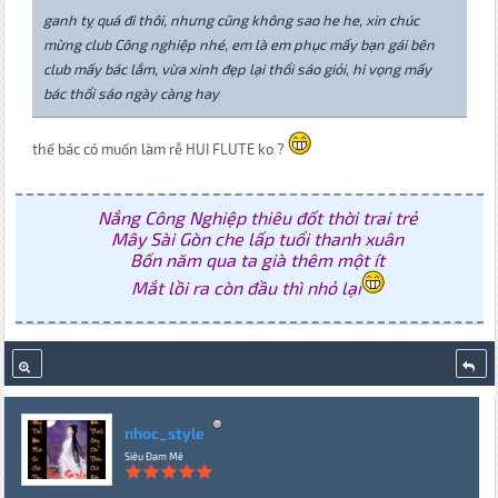
ganh tỵ quá đi thôi, nhưng cũng không sao he he, xin chúc
mừng club Công nghiệp nhé, em là em phục mấy bạn gái bên
club mấy bác lắm, vừa xinh đẹp lại thổi sáo giỏi, hi vọng mấy
bác thổi sáo ngày càng hay
thế bác có muốn làm rễ HUI FLUTE ko ?
Nắng Công Nghiệp thiêu đốt thời trai trẻ
Mây Sài Gòn che lấp tuổi thanh xuân
Bốn năm qua ta già thêm một ít
Mắt lồi ra còn đầu thì nhỏ lại
nhoc_style
Siêu Đam Mê