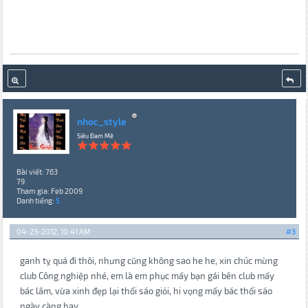
nhoc_style
Siêu Đam Mê
Bài viết: 763
79
Tham gia: Feb 2009
Danh tiếng:
5
04-23-2012, 10:41 AM
#3
ganh tỵ quá đi thôi, nhưng cũng không sao he he, xin chúc mừng
club Công nghiệp nhé, em là em phục mấy bạn gái bên club mấy
bác lắm, vừa xinh đẹp lại thổi sáo giỏi, hi vọng mấy bác thổi sáo
ngày càng hay