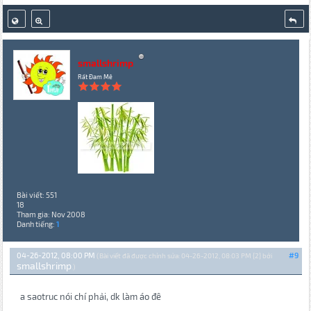
smallshrimp
Rất Đam Mê
Bài viết: 551
18
Tham gia: Nov 2008
Danh tiếng:
1
04-26-2012, 08:00 PM
#9
(Bài viết đã được chỉnh sửa: 04-26-2012, 08:03 PM {2} bởi
smallshrimp
.)
a saotruc nói chí phải, dk làm áo đê