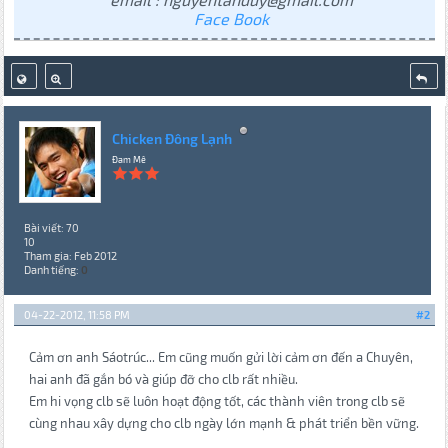
Face Book
Chicken Đông Lạnh
Đam Mê
Bài viết: 70
10
Tham gia: Feb 2012
Danh tiếng:
0
04-22-2012, 11:58 PM
#2
Cảm ơn anh Sáotrúc... Em cũng muốn gửi lời cảm ơn đến a Chuyên,
hai anh đã gắn bó và giúp đỡ cho clb rất nhiều.
Em hi vọng clb sẽ luôn hoạt động tốt, các thành viên trong clb sẽ
cùng nhau xây dựng cho clb ngày lớn mạnh & phát triển bền vững.