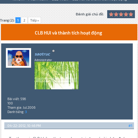
Đánh giá chủ đề:
Trang (2):
1
2
Tiếp »
CLB HUI và thành tích hoạt động
saotruc
Administrator
Bài viết: 596
100
Tham gia: Jul 2006
Danh tiếng:
3
04-22-2012, 10:46 PM
#1