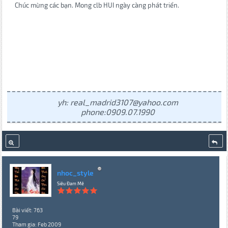
Chúc mừng các bạn. Mong clb HUI ngày càng phát triển.
yh: real_madrid3107@yahoo.com
phone:0909.07.1990
nhoc_style
Siêu Đam Mê
Bài viết: 763
79
Tham gia: Feb 2009