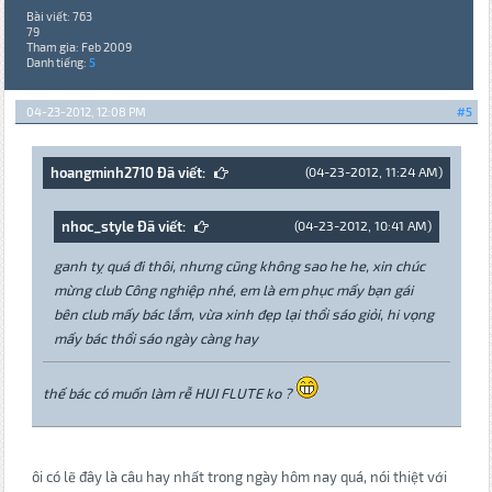
Bài viết: 763
79
Tham gia: Feb 2009
Danh tiếng:
5
04-23-2012, 12:08 PM
#5
hoangminh2710 Đã viết:
(04-23-2012, 11:24 AM)
nhoc_style Đã viết:
(04-23-2012, 10:41 AM)
ganh tỵ quá đi thôi, nhưng cũng không sao he he, xin chúc
mừng club Công nghiệp nhé, em là em phục mấy bạn gái
bên club mấy bác lắm, vừa xinh đẹp lại thổi sáo giỏi, hi vọng
mấy bác thổi sáo ngày càng hay
thế bác có muốn làm rễ HUI FLUTE ko ?
ôi có lẽ đây là câu hay nhất trong ngày hôm nay quá, nói thiệt với