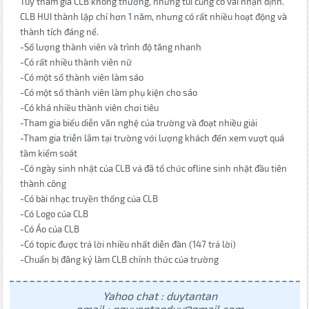
Tuy tham gia CLB không thường, nhưng tui cũng có vài nhận định.
CLB HUI thành lập chỉ hơn 1 năm, nhưng có rất nhiều hoạt động và
thành tích đáng nể.
-Số lượng thành viên và trình độ tăng nhanh
-Có rất nhiều thành viên nữ
-Có một số thành viên làm sáo
-Có một số thành viên làm phụ kiện cho sáo
-Có khá nhiều thành viên chơi tiêu
-Tham gia biểu diễn văn nghệ của trường và đoạt nhiều giải
-Tham gia triễn lãm tại trường với lượng khách đến xem vượt quá
tầm kiểm soát
-Có ngày sinh nhật của CLB vả đã tổ chức ofline sinh nhật đầu tiên
thành công
-Có bài nhạc truyền thống của CLB
-Có Logo của CLB
-Có Áo của CLB
-Có topic được trả lời nhiều nhất diễn đàn (147 trả lời)
-Chuẩn bị đăng ký làm CLB chính thức của trường
Yahoo chat : duytantan
email : nguyentanduy@gmail.com