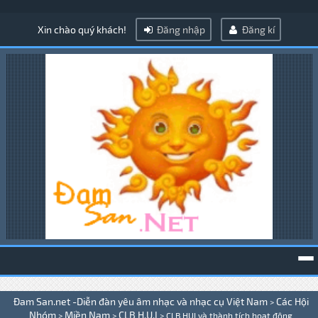
Xin chào quý khách!
Đăng nhập
Đăng kí
To
Đam San.net -Diễn đàn yêu âm nhạc và nhạc cụ Việt Nam
Các Hội
>
na
Nhóm
Miền Nam
CLB H.U.I
>
>
>
CLB HUI và thành tích hoạt động