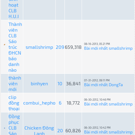
hoạt
CLB
H.U.I
Thành
viên
CLB
Sáo
08-16-2013, 05:21 PM
trúc
smallshrimp
209
659,318
Bài mới nhất
smallshrimp
:
ĐHCN
báo
danh
nào
thành
07-31-2012, 09:11 PM
viên
binhyen
10
36,841
Bài mới nhất
DongTa
:
mới
clip
06-30-2012, 10:46 PM
đồng
combui_hepho
6
18,772
Bài mới nhất
smallshrimp
:
thoại
Đồng
phục
CLB
Chicken Đông
06-30-2012, 10:42 PM
20
60,826
Bài mới nhất
smallshrimp
Sáo
Lạnh
: