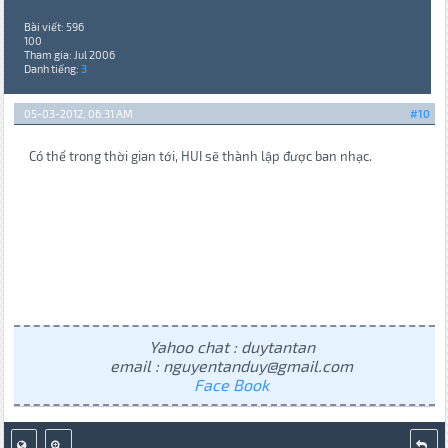
Bài viết: 596
100
Tham gia: Jul 2006
Danh tiếng:
3
05-03-2012, 06:31 AM
#10
Có thể trong thời gian tới, HUI sẽ thành lập được ban nhạc.
Yahoo chat : duytantan
email : nguyentanduy@gmail.com
Face Book