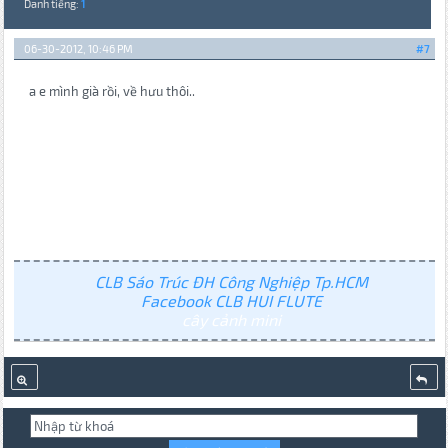
Danh tiếng:
1
06-30-2012, 10:46 PM
#7
a e mình già rồi, về hưu thôi..
CLB Sáo Trúc ĐH Công Nghiệp Tp.HCM
Facebook CLB HUI FLUTE
cây cảnh mini