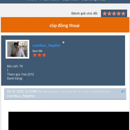
Đánh giá chủ đề:
clip đồng thoại
combui_hepho
Đam Mê
Bài viết: 78
1
Tham gia: Feb 2012
Danh tiếng:
0
06-10-2012, 12:31 PM
#1
(Bài viết đã được chỉnh sửa: 06-10-2012, 12:35 PM {2} bởi
combui_hepho
.)