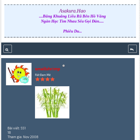
Asakura.Hao
....Bâng Khuâng Liễu Rũ Bên Hồ Vắng
Ngàn Hạc Tìm Nhau Sếu Gọi Đàn.....
Phiêu Du...
smallshrimp
Rất Đam Mê
Bài viết: 551
18
Tham gia: Nov 2008