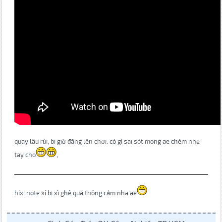
quay lâu rùi, bi giờ đăng lên chơi. có gì sai sót mong ae chém nhẹ
tay cho
,
hix, note xi bị xì ghê quá,thông cảm nha ae