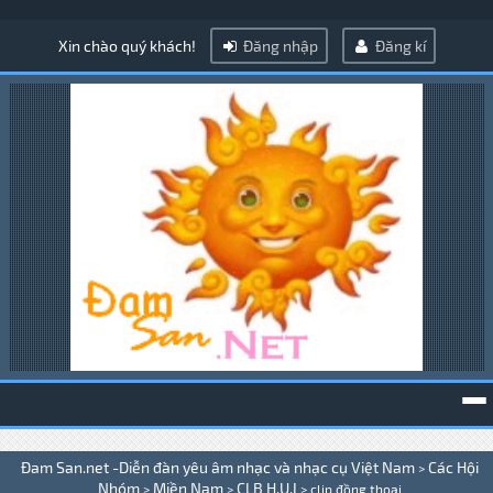
Xin chào quý khách!
Đăng nhập
Đăng kí
To
Đam San.net -Diễn đàn yêu âm nhạc và nhạc cụ Việt Nam
Các Hội
>
na
Nhóm
Miền Nam
CLB H.U.I
>
>
>
clip đồng thoại