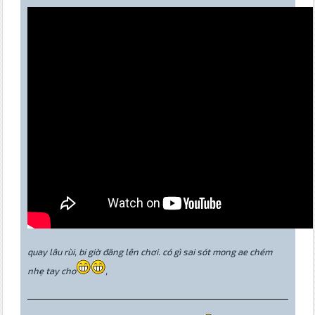
quay lâu rùi, bi giờ đăng lên chơi. có gì sai sót mong ae chém
nhẹ tay cho
,