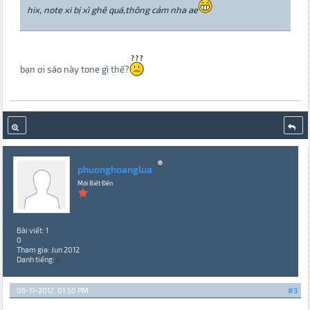
hix, note xi bị xì ghê quá,thông cảm nha ae
bạn ơi sáo này tone gì thế?
phuonghoanglua
Mới Biết Đến
Bài viết: 1
0
Tham gia: Jun 2012
Danh tiếng:
0
06-11-2012, 01:50 PM
#3