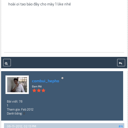
hoài ơi tao bảo đây cho mày 1 like nhé
combui_hepho
Đam Mê
Bài viết: 78
1
Tham gia: Feb 2012
Danh tiếng:
0
06-11-2012, 02:13 PM
#4