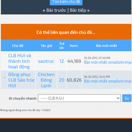
«
Bài trước
|
Bài tiếp
»
Có thể liên quan đến chủ đề...
Trả
Chủ đề:
Tác giả
Xem:
Bài mới nhất
lời:
CLB HUI và
10-29-2013, 07:40 AM
thành tích
saotruc
12
44,169
Bài mới nhất
smallshrimp
:
hoạt động
Đồng phục
Chicken
06-30-2012, 10:42 PM
CLB Sáo trúc
Đông
20
60,826
Bài mới nhất
smallshrimp
:
HUI
Lạnh
Di chuyển nhanh:
Những người đang xem chủ đề này: 1 khách