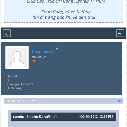
Club Sáo Trúc ĐH Công Nghiệp TP.HCM
Phan Rang xứ xở lạ lùng
Khi đi trắng bốc khi về đen thui^^
thienhauik5
Mới Biết Đến
Bài viết: 3
0
Tham gia: Feb 2012
Danh tiếng:
0
06-10-2012, 11:21 PM
#2
combui_hepho Đã viết:
(06-10-2012, 12:31 PM)