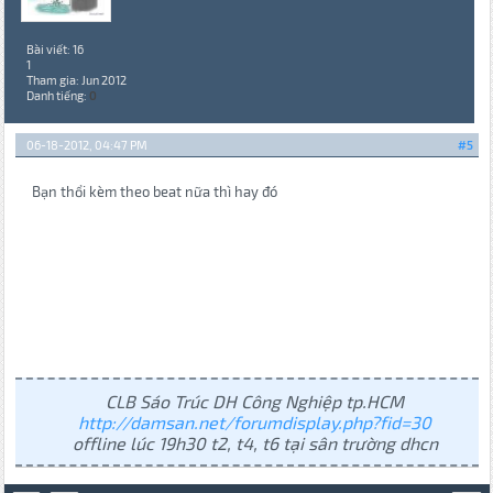
Bài viết: 16
1
Tham gia: Jun 2012
Danh tiếng:
0
06-18-2012, 04:47 PM
#5
Bạn thổi kèm theo beat nữa thì hay đó
CLB Sáo Trúc DH Công Nghiệp tp.HCM
http://damsan.net/forumdisplay.php?fid=30
offline lúc 19h30 t2, t4, t6 tại sân trường dhcn