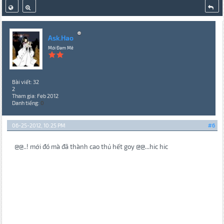
Ask.Hao
Mới Đam Mê
Bài viết: 32
2
Tham gia: Feb 2012
Danh tiếng:
0
06-25-2012, 10:25 PM
#6
@@..! mới đó mà đã thành cao thủ hết goy @@...hic hic