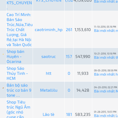
Bài mới nhất
a
KTS_CHUYEN
:
.
Cao Trí Minh:
Bán Sáo
Trúc,Nứa,Tiêu
11-10-2016, 05:16 PM
Trúc Chất
caotriminh_hp
261
1,153,610
Bài mới nhất
m
:
Lượng, Giá
Rẻ,tại Hà Nội
và Toàn Quốc
Shop bán
10-21-2016, 10:16 PM
Huyên -
saotruc
157
547,990
Bài mới nhất
t
:
Ocarina
Shop Sáo
09-05-2016, 09:56 PM
Thủy Tinh -
htt
0
11,933
Bài mới nhất
h
:
HCM
Bán bộ sáo
04-20-2016, 02:21 PM
trúc cơ bản 9
Metallilu
0
14,428
Bài mới nhất
M
:
tone …
Shop Tiêu
trúc Ngũ Âm
(góc nhỏ
01-28-2015, 10:51 PM
Lão tè
181
583,235
Bài mới nhất
L
cung cấp
: