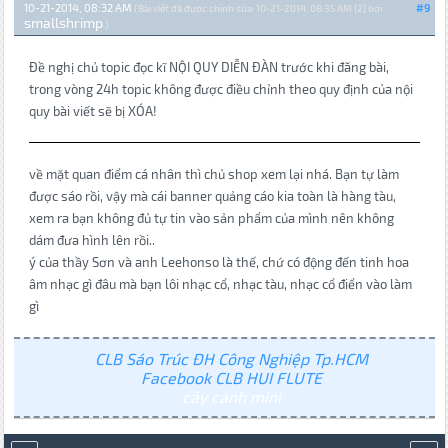
10-21-2014, 08:32 AM
#9
(Bài viết đã được chỉnh sửa: 10-21-2014, 08:35 AM {2} bởi
smallshrimp
.)
Đề nghị chủ topic đọc kĩ NỘI QUY DIỄN ĐÀN trước khi đăng bài,
trong vòng 24h topic không được điều chỉnh theo quy định của nội
quy bài viết sẽ bị XÓA!
về mặt quan điểm cá nhân thì chủ shop xem lại nhá. Bạn tự làm
được sáo rồi, vậy mà cái banner quảng cáo kia toàn là hàng tàu,
xem ra bạn không đủ tự tin vào sản phẩm của mình nên không
dám đưa hình lên rồi..
ý của thầy Sơn và anh Leehonso là thế, chứ có động đến tinh hoa
âm nhạc gì đâu mà bạn lôi nhạc cổ, nhạc tàu, nhạc cổ điển vào làm
gì
CLB Sáo Trúc ĐH Công Nghiệp Tp.HCM
Facebook CLB HUI FLUTE
cây cảnh mini