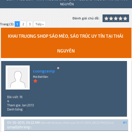
NGUYÊN
Đánh giá chủ đề:
Trang (3):
1
2
3
Tiếp »
KHAI TRƯƠNG SHOP SÁO MÈO, SÁO TRÚC UY TÍN TẠI THÁI
NGUYÊN
cuongcemp
Mới Biết Đến
Bài viết: 16
4
Tham gia: Jan 2013
Danh tiếng:
0
05-30-2013, 09:22 AM
#1
(Bài viết đã được chỉnh sửa: 10-21-2014, 08:22 PM {2} bởi
smallshrimp
.)