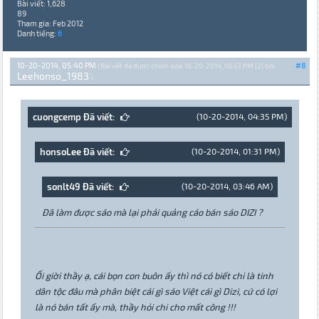
Bài viết: 1,628
89
Tham gia: Feb 2012
Danh tiếng:
6
10-20-2014, 05:40 PM
#8
(Bài viết đã được chỉnh sửa: 10-20-2014, 05:53 PM {2} bởi
Leehonso_1983
.)
cuongcemp Đã viết:
(10-20-2014, 04:35 PM)
honsoLee Đã viết:
(10-20-2014, 01:31 PM)
sonlt49 Đã viết:
(10-20-2014, 03:46 AM)
Đã làm được sáo mà lại phải quảng cáo bán sáo DIZI ?
Ối giời thầy ạ, cái bọn con buôn ấy thì nó có biết chi là tinh
dân tộc đâu mà phân biệt cái gì sáo Việt cái gì Dizi, cứ có lợi
là nó bán tất ấy mà, thầy hỏi chi cho mất công !!!