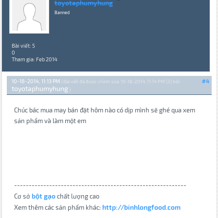
toyotaphumyhung
Banned
Bài viết: 5
0
Tham gia: Feb 2014
10-18-2014, 11:13 PM
#4
(Bài viết đã được chỉnh sửa: 10-18-2014, 11:14 PM {2} bởi
toyotaphumyhung
.)
Chúc bác mua may bán đặt hôm nào có dịp mình sẽ ghé qua xem
sản phẩm và làm một em
-----------------------------------------------------------
bột gạo
Cơ sở
chất lượng cao
http://binhlongfood.com
Xem thêm các sản phẩm khác: