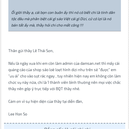
Ối giời thầy ạ, cái bọn con buôn ấy thì nó có biết chi là tinh dân
tộc đâu mà phân biệt cái gì sáo Việt cái gì Dizi, cứ có lợi là nó
bán tất ấy mà, thầy hỏi chi cho mất công !!!
Thân gửi thầy Lê Thái Sơn,
Nếu là ngày xưa khi em còn làm admin của damsan.net thì mấy cái
quảng cáo của shop sáo loè loẹt hình dizi như trên sẽ "được" em
"ưu ái" cho vào sọt rác ngay , tuy nhiên hiện nay em không còn làm
chức vụ này nữa, chỉ là 1 thành viên bình thường nên mọi việc chắc
thầy nên góp ý trực tiếp với BQT thầy nhé.
Cảm ơn vì sự hiện diện của thầy tại diễn đàn,
Lee Hon So