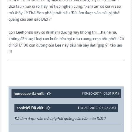
Dizi tàu khựa đi rồi hãy nổ tiếp nghen cưng, "xem lại" để coi vì sao
mà thầy Lê Thái Sơn phải phát biểu "Đã làm được sáo mà lại phải
quảng cáo bán sáo DIZI ?"
Còn Leehonso này có đi nhầm đường hay không thì.....ha ha ha,
không đến lượt loại con buôn bèo bọt như cuongcemp bốc phét ! Có
đi nổi 1/100 con đường của Lee này đâu mà bày đặt "góp ý", tào lao
!!!
honsoLee Đã viết:
(10-20-2014, 01:31 PM)
sonlt49 Đã viết:
(10-20-2014, 03:46 AM)
Đã làm được sáo mà lại phải quảng cáo bán sáo DIZI ?