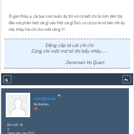
Ối giời thầy ạ, cái bọn con buôn ấy thì nó có biết chi là tinh dân tộc
đâu mà phân biệt cái gì sáo Việt cái gì Dizi, cứ có lợi là nó bán tất ấy
mà, thầy hỏi chi cho mất công !!!
Đẳng cấp là cái chi chi
Cũng chỉ một mớ tử thi bấy nhầy......
Zeroman Vo Quan
cuongcemp
Mới Biết Đến
Bài viết: 16
4
Tham gia: Jan 2013