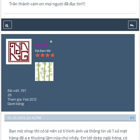
Trân thành cảm ơn mọi người đã đọc tin!!!
Lão tè
Rất Đam Mê
Bài viết: 397
28
Tham gia: Feb 2012
Danh tiếng:
0
05-31-2013, 02:42 PM
#2
Bạn mở shop thì có lẽ nên có tí hình ảnh và thông tin về 1 số mặt
hàng để a e thưởng lãm nữa chứ nhẩy. Em lót dzép ngồi hóng, có