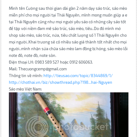
Mình tên Cường sau thời gian dài gần 2 năm dạy sáo trúc, sáo mèo
miễn phí cho mọi người tại Thái Nguyên, mình mong muốn giúp a e
tại Thái Nguyên cũng như mọi nguời yêu sáo có những cây sáo tốt
để tập với niềm đam mê sáo trúc, sáo mèo, tiêu..Do đó mình mở
shop sáo mèo, sáo trúc, nứa, tiêu chất lượng số 1 Thái Nguyên cho
mọi người..Khai trương sẽ có nhiều sáo giá thành tốt nhất cho mọi
người..mình nhận sửa chữa sáo mèo lam đồng bị hỏng, sáo mèo lỗi
note đô, note đồ, note sòn.
Điện thoại LH: 0983 589 527 hoặc 0912 606063.
Mail: Thecuongcemp@gmail.com
Thông tin về mình:
http://tieusao.com/topic/8344869/1/
http://chothai.vn/biz/showthread.php?198...hai-Nguyen
Sáo mèo Việt Nam: