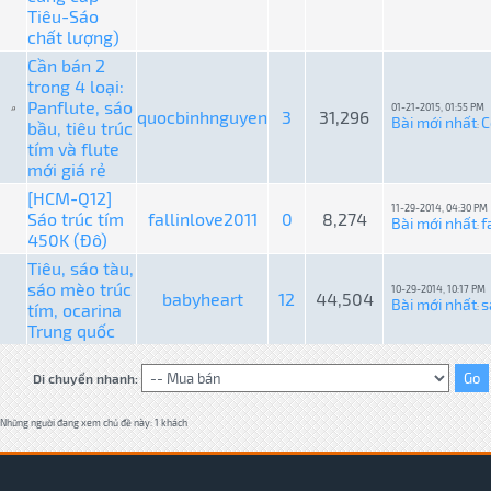
Tiêu-Sáo
chất lượng)
Cần bán 2
trong 4 loại:
Panflute, sáo
01-21-2015, 01:55 PM
quocbinhnguyen
3
31,296
Bài mới nhất
C
bầu, tiêu trúc
:
tím và flute
mới giá rẻ
[HCM-Q12]
11-29-2014, 04:30 PM
Sáo trúc tím
fallinlove2011
0
8,274
Bài mới nhất
f
:
450K (Đô)
Tiêu, sáo tàu,
sáo mèo trúc
10-29-2014, 10:17 PM
babyheart
12
44,504
Bài mới nhất
s
tím, ocarina
:
Trung quốc
Di chuyển nhanh:
Những người đang xem chủ đề này: 1 khách