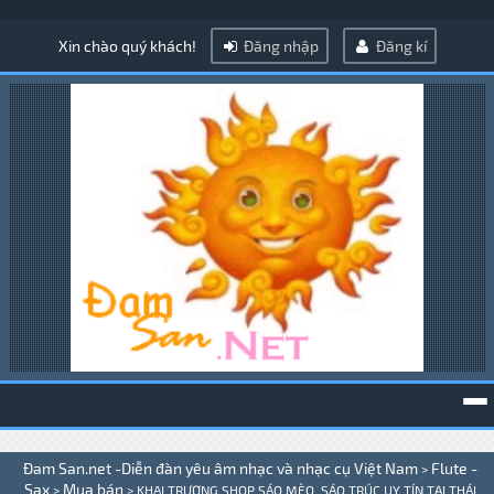
Xin chào quý khách!
Đăng nhập
Đăng kí
To
Đam San.net -Diễn đàn yêu âm nhạc và nhạc cụ Việt Nam
Flute -
>
na
Sax
Mua bán
>
>
KHAI TRƯƠNG SHOP SÁO MÈO, SÁO TRÚC UY TÍN TẠI THÁI