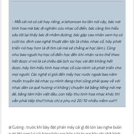
- Mỗi cái nó có cái hay riêng, a lehonson ko lên nói vậy, bác nói
tinh hoa mà bác đi nghiên cứu nhạc cổ điển, bác càng tìm hiểu
sâu tôi lại thấy bác đi nhầm đường, bác gặp cao nhân xem họ có
cười ko. đỉnh cao nghệ thuật dân tộc là chèo, nhạc cổ, hãy phát
triển nó hay hơn là đi tìm cái mà sẽ chẳng ai học làm j. Cũng
như bao nguời họ học cổ điển học đến khi nhận ra ko thể theo
hết được vì nó là cả chiều dài lịch sư học vài đời không hết
được..hãy tìm hiểu tinh hoa nhạc cổ của mình và phát triển cho
mọi người. Các nghệ sĩ giỏi đến mấy học nước ngoài bao năm
muốn truyền bá nhạc cụ mình đang chơi cũng phải quay về với
nhạc dân ca quê hương vì không j chuyền bá bằng tiếng nói mẹ
đẻ, bằng tâm hồn việt đâu..con tiếp thu tinh hoa nhạc khác thì
vẫn phải tiếp thu!!!chúc chị e phụ nữ 20/10 nhiều niềm vui!!!
@ Cường : trước khi bày đặt phán mấy cái gì đó lớn lao nghe buồn
cười thì xem lại cái bảng hiệu rao bán sáo trưng bày chi chít hình