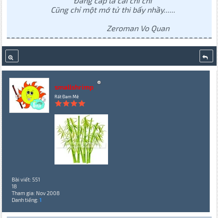
Đẳng cấp là cái chi chi
Cũng chỉ một mớ tử thi bấy nhầy......
Zeroman Vo Quan
smallshrimp
Rất Đam Mê
Bài viết: 551
18
Tham gia: Nov 2008
Danh tiếng:
1