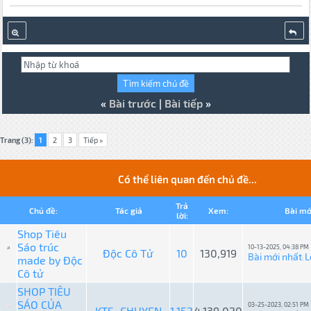
«
Bài trước
|
Bài tiếp
»
Trang (3):
1
2
3
Tiếp »
Có thể liên quan đến chủ đề...
Trả
Chủ đề:
Tác giả
Xem:
Bài mớ
lời:
Shop Tiêu
Sáo trúc
10-13-2025, 04:38 PM
Độc Cô Tử
10
130,919
Bài mới nhất
L
made by Độc
:
Cô tử
SHOP TIÊU
SÁO CỦA
03-25-2023, 02:51 PM
KTS_CHUYEN
1,152
4,139,020