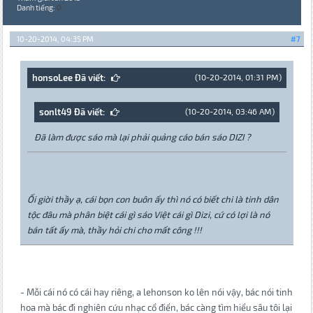
Danh tiếng:
0
10-20-2014, 04:35 PM
#7
honsoLee Đã viết:
(10-20-2014, 01:31 PM)
sonlt49 Đã viết:
(10-20-2014, 03:46 AM)
Đã làm được sáo mà lại phải quảng cáo bán sáo DIZI ?
Ối giời thầy ạ, cái bọn con buôn ấy thì nó có biết chi là tinh dân
tộc đâu mà phân biệt cái gì sáo Việt cái gì Dizi, cứ có lợi là nó
bán tất ấy mà, thầy hỏi chi cho mất công !!!
- Mỗi cái nó có cái hay riêng, a lehonson ko lên nói vậy, bác nói tinh
hoa mà bác đi nghiên cứu nhạc cổ điển, bác càng tìm hiểu sâu tôi lại