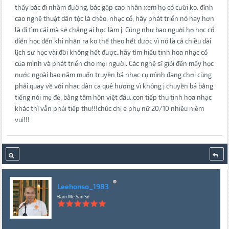
thấy bác đi nhầm đường, bác gặp cao nhân xem họ có cười ko. đỉnh
cao nghệ thuật dân tộc là chèo, nhạc cổ, hãy phát triển nó hay hơn
là đi tìm cái mà sẽ chẳng ai học làm j. Cũng như bao nguời họ học cổ
điển học đến khi nhận ra ko thể theo hết được vì nó là cả chiều dài
lịch sư học vài đời không hết được..hãy tìm hiểu tinh hoa nhạc cổ
của mình và phát triển cho mọi người. Các nghệ sĩ giỏi đến mấy học
nước ngoài bao năm muốn truyền bá nhạc cụ mình đang chơi cũng
phải quay về với nhạc dân ca quê hương vì không j chuyền bá bằng
tiếng nói mẹ đẻ, bằng tâm hồn việt đâu..con tiếp thu tinh hoa nhạc
khác thì vẫn phải tiếp thu!!!chúc chị e phụ nữ 20/10 nhiều niềm
vui!!!
Leehonso_1983
Đam Mê San Sẻ