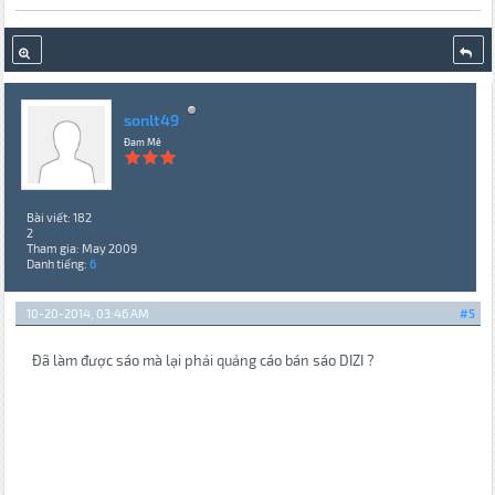
sonlt49
Đam Mê
Bài viết: 182
2
Tham gia: May 2009
Danh tiếng:
6
10-20-2014, 03:46 AM
#5
Đã làm được sáo mà lại phải quảng cáo bán sáo DIZI ?