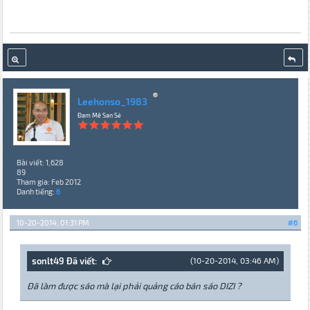
Leehonso_1983
Đam Mê San Sẻ
Bài viết: 1,628
89
Tham gia: Feb 2012
Danh tiếng:
6
10-20-2014, 01:31 PM
#6
sonlt49 Đã viết:
(10-20-2014, 03:46 AM)
Đã làm được sáo mà lại phải quảng cáo bán sáo DIZI ?