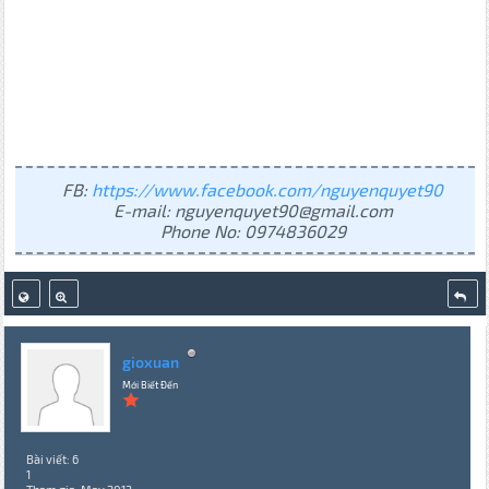
FB:
https://www.facebook.com/nguyenquyet90
E-mail: nguyenquyet90@gmail.com
Phone No: 0974836029
gioxuan
Mới Biết Đến
Bài viết: 6
1