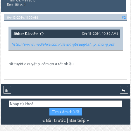
Tham gia: May 2013
Danh tiếng:
0
04-12-2014, 11:06 AM
#2
Jibber Đã viết:
(04-11-2014, 10:39 AM)
http://www.mediafire.com/view/ngbsudg4af...p_mong.pdf
rất tuyệt a quyết ạ. cảm ơn a rất nhiều.
«
Bài trước
|
Bài tiếp
»