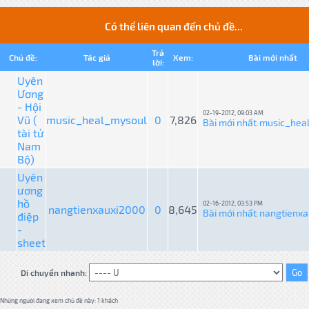
Có thể liên quan đến chủ đề...
Trả
Chủ đề:
Tác giả
Xem:
Bài mới nhất
lời:
Uyên
Ương
- Hội
02-19-2012, 09:03 AM
Vũ (
music_heal_mysoul
0
7,826
Bài mới nhất
music_hea
:
tài tử
Nam
Bộ)
Uyên
ương
hồ
02-16-2012, 03:53 PM
nangtienxauxi2000
0
8,645
Bài mới nhất
nangtienxa
điệp
:
-
sheet
Di chuyển nhanh:
Những người đang xem chủ đề này: 1 khách