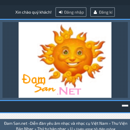
Xin chào quý khách!
Đăng nhập
Đăng kí
To
Đam San.net -Diễn đàn yêu âm nhạc và nhạc cụ Việt Nam
Thư Viện
>
na
Bản Nhạc
Thứ tự bản nhạc
U
>
>
>
Uyên ương hồ điệp mộng