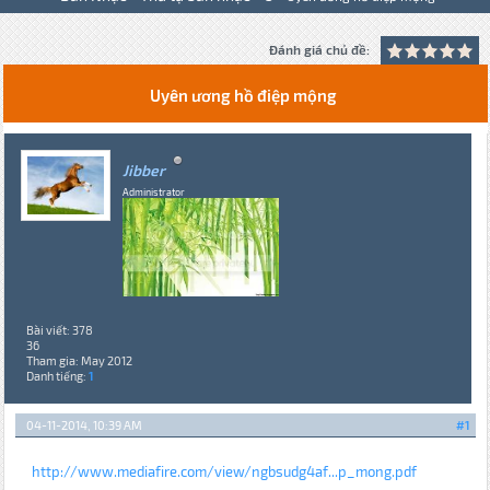
Đánh giá chủ đề:
Uyên ương hồ điệp mộng
Jibber
Administrator
Bài viết: 378
36
Tham gia: May 2012
Danh tiếng:
1
04-11-2014, 10:39 AM
#1
http://www.mediafire.com/view/ngbsudg4af...p_mong.pdf