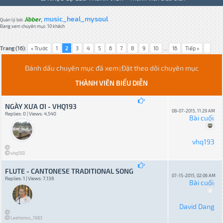
music_heal_mysoul
Jibber
,
Quản lý bởi:
Đang xem chuyên mục: 10 khách
Trang (16):
« Trước
1
2
3
4
5
6
7
8
9
10
...
16
Tiếp »
Đánh dấu chuyên mục đã xem
Đặt theo dõi chuyên mục
|
THÀNH VIÊN BIỂU DIỄN
NGÀY XƯA ƠI - VHQ193
08-07-2015, 11:29 AM
Replies: 0 | Views: 4,540
Bài cuối
:
vhq193
vhq193
FLUTE - CANTONESE TRADITIONAL SONG
07-15-2015, 02:06 AM
Replies: 1 | Views: 7,136
Bài cuối
:
David Dang
Leehonso_1983