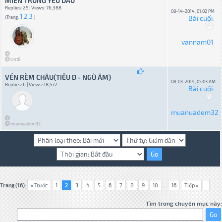
MIỀN TRUNG YÊU DẤU
Replies: 25 | Views: 76,388
08-14-2014, 01:02 PM
1
2
3
Bài cuối
(Trang:
)
:
vannam01
cmt8
VÉN RÈM CHÂU(TIÊU D - NGŨ ÂM)
08-03-2014, 05:03 AM
Replies: 6 | Views: 18,572
Bài cuối
:
muanuadem32
muanuadem32
Trang (16):
« Trước
1
2
3
4
5
6
7
8
9
10
...
16
Tiếp »
Tìm trong chuyên mục này: