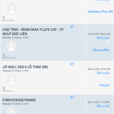
Cosmic_Pro_90
maomeo
CHỢ TÌNH - MINH MAX FLUTE CAT - ST
NSUT ĐỨC LIÊN
10-29-2014, 08:52 AM
Bài cuối
Replies: 0 | Views: 5,465
:
MaxnoMin
MaxnoMin
LỠ HẸN ( SÁO 6 LỖ TONE BB)
09-22-2014, 07:52 PM
Replies: 0 | Views: 5,442
Bài cuối
:
kleyyo
kleyyo
FOREVER(KB PIANO)
09-21-2014, 11:53 PM
Replies: 0 | Views: 5,442
Bài cuối
: