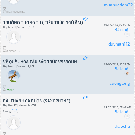
muanuadem32
muanuadem32
TRƯỜNG TƯƠNG TƯ ( TIÊU TRÚC NGŨ ÂM)
09-12-2014, 09:05 PM
Replies: 0 | Views: 6,437
Bài cuối
:
duyman112
duyman112
VỀ QUÊ - HÒA TẤU SÁO TRÚC VS VIOLIN
09-05-2014, 10:39 PM
Replies: 3 | Views: 11,721
Bài cuối
:
cuonglong
Jibber
BÀI THÁNH CA BUỒN (SAXOPHONE)
Replies: 12 | Views: 41,059
08-26-2014, 05:43 AM
1
2
Bài cuối
(Trang:
)
:
thaochu