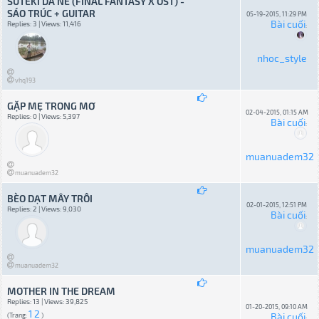
SUTEKI DA NE (FINAL FANTASY X OST) -
SÁO TRÚC + GUITAR
05-19-2015, 11:29 PM
Bài cuối
Replies: 3 | Views: 11,416
:
nhoc_style
vhq193
GẶP MẸ TRONG MƠ
02-04-2015, 01:15 AM
Replies: 0 | Views: 5,397
Bài cuối
:
muanuadem32
muanuadem32
BÈO DẠT MÂY TRÔI
02-01-2015, 12:51 PM
Replies: 2 | Views: 9,030
Bài cuối
:
muanuadem32
muanuadem32
MOTHER IN THE DREAM
Replies: 13 | Views: 39,825
01-20-2015, 09:10 AM
1
2
Bài cuối
(Trang:
)
: