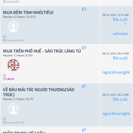
wanabe00
MƯA ĐÊM TỈNH NHỎ(TIÊU)
08-16-2014, 12:14 AM
Replies: 8 | Views: 24,332
Bài cuối
:
vohnam
muanuadem32
MƯA TRÊN PHỐ HUẾ - SÁO TRÚC LÃNG TỬ
08-15-2014, 04:14 PM
Replies: 1 | Views: 8,381
Bài cuối
:
ngockhuongkk
Lão tè
VỀ ĐÂU MÁI TÓC NGƯỜI THƯƠNG(SÁO
TRÚC)
08-15-2014, 04:12 PM
Bài cuối
Replies: 5 | Views: 16,115
:
ngockhuongkk
muanuadem32