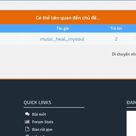
Có thể liên quan đến chủ đề...
Tác giả
Trả lời:
music_heal_mysoul
2
Di chuyển nh
QUICK LINKS
ĐAM
Bài mới
Forum Stats
Bản rút gọn