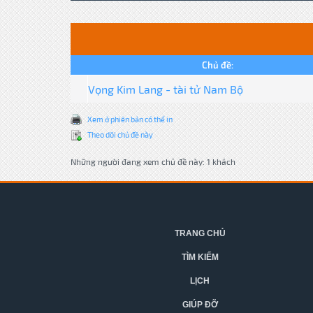
Chủ đề:
Vọng Kim Lang - tài tử Nam Bộ
Xem ở phiên bản có thể in
Theo dõi chủ đề này
Những người đang xem chủ đề này: 1 khách
TRANG CHỦ
TÌM KIẾM
LỊCH
GIÚP ĐỠ