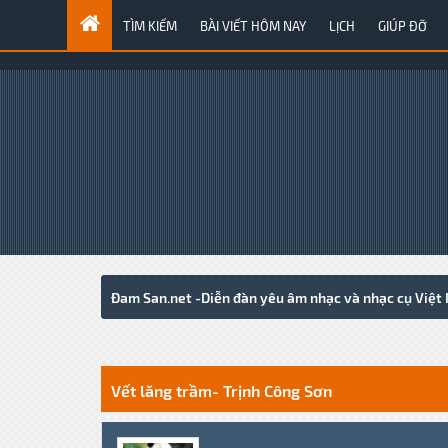
TÌM KIẾM
BÀI VIẾT HÔM NAY
LỊCH
GIÚP ĐỠ
Đam San.net -Diễn đàn yêu âm nhạc và nhạc cụ Việt
0 Votes - 0 Average
1
2
3
4
5
Vết lăng trầm- Trịnh Công Sơn