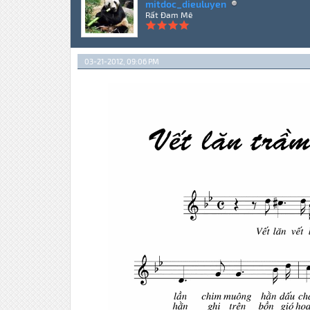
mitdoc_dieuluyen
Rất Đam Mê
03-21-2012, 09:06 PM