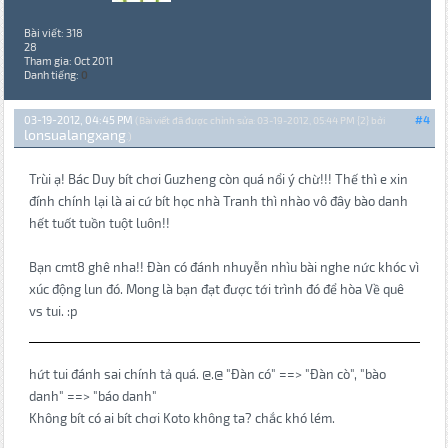
Bài viết: 318
28
Tham gia: Oct 2011
Danh tiếng:
0
03-19-2012, 04:45 PM
#4
(Bài viết đã được chỉnh sửa: 03-19-2012, 05:44 PM {2} bởi
lonsualangxang
.)
Trùi ạ! Bác Duy bít chơi Guzheng còn quá nổi ý chừ!!! Thế thì e xin
đính chính lại là ai cứ bít học nhà Tranh thì nhào vô đây bào danh
hết tuốt tuồn tuột luôn!!
Bạn cmt8 ghê nha!! Đàn có đánh nhuyễn nhìu bài nghe nức khóc vì
xúc động lun đó. Mong là bạn đạt được tới trình đó để hòa Về quê
vs tui. :p
hứt tui đánh sai chính tả quá. @.@ "Đàn có" ==> "Đàn cò", "bào
danh" ==> "báo danh"
Không bít có ai bít chơi Koto không ta? chắc khó lém.