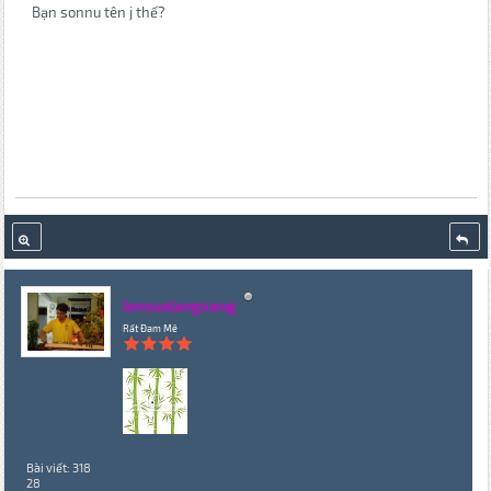
Bạn sonnu tên j thế?
lonsualangxang
Rất Đam Mê
Bài viết: 318
28