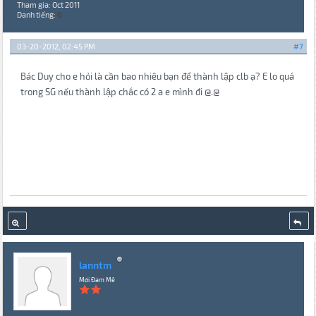
Tham gia: Oct 2011
Danh tiếng:
0
03-20-2012, 02:45 PM
#7
Bác Duy cho e hỏi là cần bao nhiêu bạn để thành lập clb ạ? E lo quá
trong SG nếu thành lập chắc có 2 a e mình đi @.@
lanntm
Mới Đam Mê