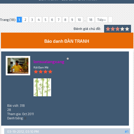
Trang (18):
1
2
3
4
5
6
7
8
9
10
...
18
Tiếp »
Đánh giá chủ đề:
Báo danh ĐÀN TRANH
lonsualangxang
Rất Đam Mê
Bài viết: 318
28
Tham gia: Oct 2011
Danh tiếng:
0
03-19-2012, 03:10 PM
#1