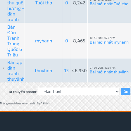
thu quê
Tuổi thơ
0
8,242
Bài mới nhất
Tuổi thơ
:
hương -
đàn
tranh
Bán
Đàn
Tranh
10-23-2015, 07:07 PM
myhanh
0
8,465
Bài mới nhất
myhanh
Trung
:
Quốc 6
Triệu
Bài tập
đàn
07-30-2015, 10:34 PM
thuylinh
13
46,950
Bài mới nhất
thuylinh
tranh-
:
thuylinh
Di chuyển nhanh:
Những người đang xem chủ đề này: 1 khách