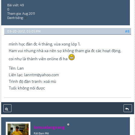
Bài viết: 49
0
Tham gia: Aug 2011
Danh tiếng:
0
03-20-2012, 03:05 PM
#8
mình học đàn đc 4 tháng, vừa xong lớp 1.
Ham vui nhưng nhà xa nên sợ không tham gia đc các hoạt động,
coi như là thành viên online đi ha
Tên: Lan
Liên lạc: lanntm@yahoo.com
Trình độ đàn tranh: xoá mù
Tuổi: không nói được
lonsualangxang
Rất Đam Mê