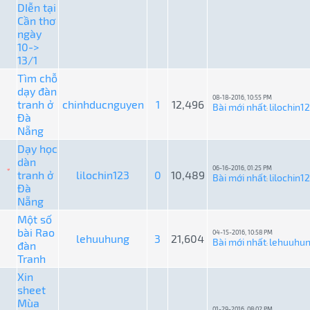
DIễn tại
Cần thơ
ngày
10->
13/1
Tìm chỗ
dạy đàn
08-18-2016, 10:55 PM
tranh ở
chinhducnguyen
1
12,496
Bài mới nhất
lilochin1
:
Đà
Nẵng
Dạy học
dàn
06-16-2016, 01:25 PM
tranh ở
lilochin123
0
10,489
Bài mới nhất
lilochin1
:
Đà
Nẵng
Một số
bài Rao
04-15-2016, 10:58 PM
lehuuhung
3
21,604
Bài mới nhất
lehuuhu
đàn
:
Tranh
Xin
sheet
Mùa
01-29-2016, 08:02 PM