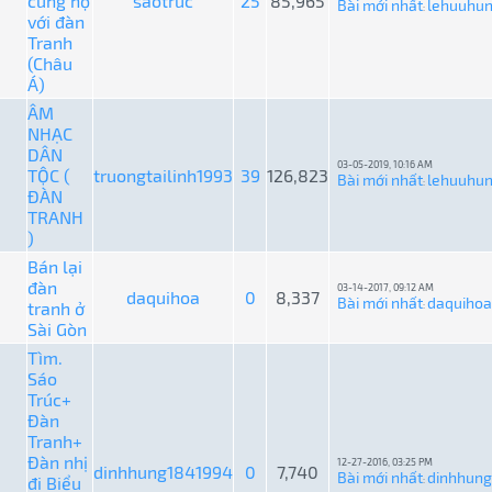
cùng họ
saotruc
25
85,965
Bài mới nhất
lehuuhu
:
với đàn
Tranh
(Châu
Á)
ÂM
NHẠC
DÂN
03-05-2019, 10:16 AM
TỘC (
truongtailinh1993
39
126,823
Bài mới nhất
lehuuhu
:
ĐÀN
TRANH
)
Bán lại
đàn
03-14-2017, 09:12 AM
daquihoa
0
8,337
Bài mới nhất
daquihoa
tranh ở
:
Sài Gòn
Tìm.
Sáo
Trúc+
Đàn
Tranh+
Đàn nhị
12-27-2016, 03:25 PM
dinhhung1841994
0
7,740
Bài mới nhất
dinhhun
đi Biểu
: