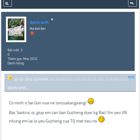
dantranh
Mới Biết Đến
Bài viết: 3
0
Tham gia: Mar 2012
Danh tiếng:
0
#10
03-20-2012, 03:49 PM
(Bài viết đã được chỉnh sửa: 03-20-2012, 03:50 PM {2} bởi
dantranh
.)
Co minh o Sai Gon nua ne lonsualangxang!
Bac Saotruc oi, giup em can ban Guzheng duoc kg Bac! Em yeu VN
nhung em lai lo yeu Guzheng cua TQ mat tieu roi