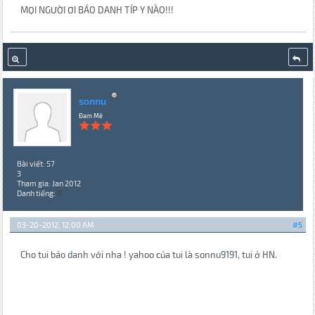
MỌI NGƯỜI ƠI BÁO DANH TÍP Y NÀO!!!
sonnu
Đam Mê
Bài viết: 57
3
Tham gia: Jan 2012
Danh tiếng:
0
03-20-2012, 12:00 AM
#5
Cho tui báo danh với nha ! yahoo của tui là sonnu9191, tui ở HN.