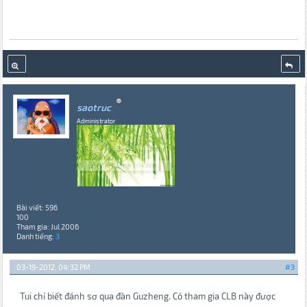
saotruc
Administrator
Bài viết: 596
100
Tham gia: Jul 2006
Danh tiếng:
3
03-19-2012, 04:32 PM
#3
Tui chỉ biết đánh sơ qua đàn Guzheng. Có tham gia CLB này được