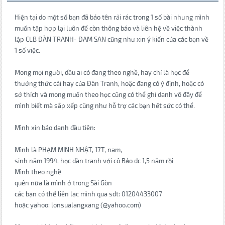
Hiện tại do một số bạn đã báo tên rải rác trong 1 số bài nhưng mình
muốn tập hợp lại luôn để còn thông báo và liên hệ về việc thành
lập CLB ĐÀN TRANH- ĐAM SAN cũng như xin ý kiến của các bạn về
1 số việc.
Mong mọi người, dầu ai có đang theo nghề, hay chỉ là học để
thưởng thức cái hay của Đàn Tranh, hoặc đang có ý định, hoặc có
sở thích và mong muốn theo học cũng có thể ghi danh vô đây để
mình biết mà sắp xếp cũng như hỗ trợ các bạn hết sức có thể.
Mình xin báo danh đầu tiên:
Mình là PHẠM MINH NHẬT, 17T, nam,
sinh năm 1994, học đàn tranh với cô Bảo dc 1,5 năm rồi
Mình theo nghề
quên nữa là mình ở trong Sài Gòn
các bạn có thế liên lạc mình qua sdt: 01204433007
hoặc yahoo: lonsualangxang (@yahoo.com)