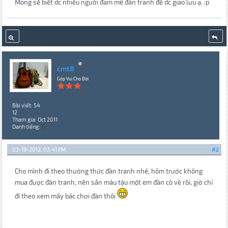
Mong sẽ biết dc nhiều người đam mê đàn tranh để dc giao lưu ạ. :p
cmt8
Góp Vui Cho Đời
Bài viết: 54
12
Tham gia: Oct 2011
Danh tiếng:
0
03-19-2012, 03:41 PM
#2
Cho mình đi theo thưởng thức đàn tranh nhé, hôm trước không
mua được đàn tranh, nên sẳn máu tậu một em đàn cò về rồi, giờ chỉ
đi theo xem mấy bác chơi đàn thôi