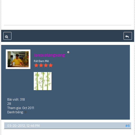
lonsualangxang
Rất Đam Mê
Bài viết: 318
28
Tham gia: Oct 2011
Danh tiếng:
0
03-20-2012, 12:46 PM
#6