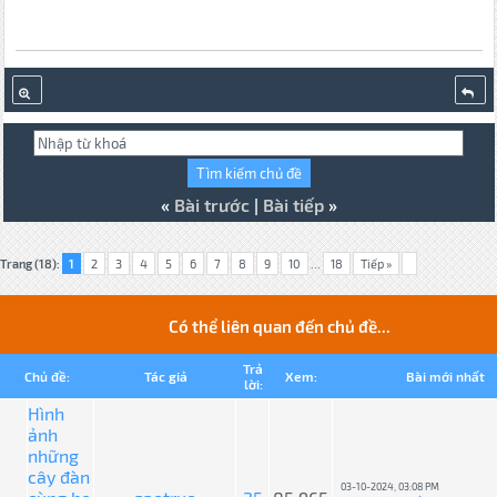
«
Bài trước
|
Bài tiếp
»
Trang (18):
1
2
3
4
5
6
7
8
9
10
...
18
Tiếp »
Có thể liên quan đến chủ đề...
Trả
Chủ đề:
Tác giả
Xem:
Bài mới nhất
lời:
Hình
ảnh
những
cây đàn
03-10-2024, 03:08 PM