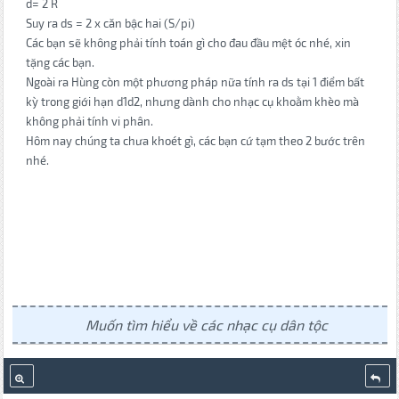
d= 2 R
Suy ra ds = 2 x căn bậc hai (S/pi)
Các bạn sẽ không phải tính toán gì cho đau đầu mệt óc nhé, xin
tặng các bạn.
Ngoài ra Hùng còn một phương pháp nữa tính ra ds tại 1 điểm bất
kỳ trong giới hạn d1d2, nhưng dành cho nhạc cụ khoằm khèo mà
không phải tính vi phân.
Hôm nay chúng ta chưa khoét gì, các bạn cứ tạm theo 2 bước trên
nhé.
Muốn tìm hiểu về các nhạc cụ dân tộc