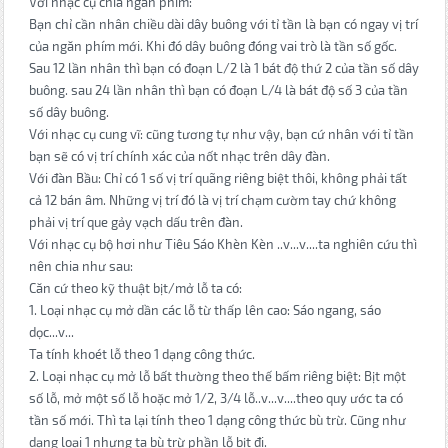
Với nhạc cụ chia ngăn phím:
Bạn chỉ cần nhân chiều dài dây buông với tỉ tần là bạn có ngay vị trí
của ngăn phím mới. Khi đó dây buông đóng vai trò là tần số gốc.
Sau 12 lần nhân thì bạn có đoạn L/2 là 1 bát độ thứ 2 của tần số dây
buông. sau 24 lần nhân thì bạn có đoạn L/4 là bát độ số 3 của tần
số dây buông.
Với nhạc cụ cung vĩ: cũng tương tự như vậy, bạn cứ nhân với tỉ tần
bạn sẽ có vị trí chính xác của nốt nhạc trên dây đàn.
Với đàn Bầu: Chỉ có 1 số vị trí quãng riêng biệt thôi, không phải tất
cả 12 bán âm. Những vị trí đó là vị trí chạm cườm tay chứ không
phải vị trí que gảy vạch dấu trên đàn.
Với nhạc cụ bộ hơi như Tiêu Sáo Khèn Kèn ..v...v....ta nghiên cứu thì
nên chia như sau:
Căn cứ theo kỹ thuật bịt/mở lỗ ta có:
1. Loại nhạc cụ mở dần các lỗ từ thấp lên cao: Sáo ngang, sáo
dọc...v...
Ta tính khoét lỗ theo 1 dạng công thức.
2. Loại nhạc cụ mở lỗ bất thường theo thế bấm riêng biệt: Bịt một
số lỗ, mở một số lỗ hoặc mở 1/2, 3/4 lỗ..v...v....theo quy ước ta có
tần số mới. Thì ta lại tính theo 1 dạng công thức bù trừ. Cũng như
dạng loại 1 nhưng ta bù trừ phần lỗ bịt đi.