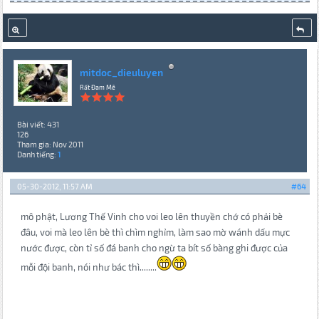
mitdoc_dieuluyen
Rất Đam Mê
Bài viết: 431
126
Tham gia: Nov 2011
Danh tiếng:
1
05-30-2012, 11:57 AM
#64
mô phật, Lương Thế Vinh cho voi leo lên thuyền chớ có phải bè
đâu, voi mà leo lên bè thì chìm nghỉm, làm sao mờ wánh dấu mực
nước được, còn tỉ số đá banh cho ngừ ta bít số bàng ghi được của
mỗi đội banh, nói như bác thì........