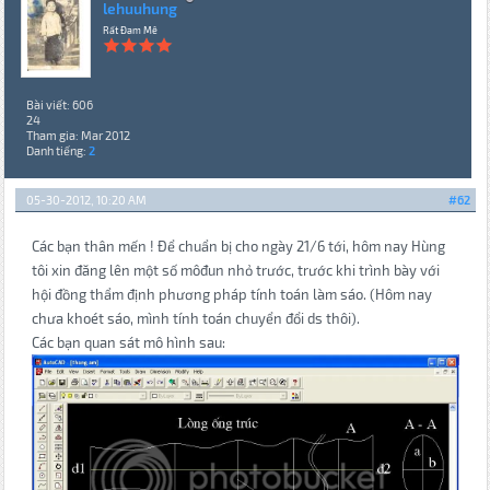
lehuuhung
Rất Đam Mê
Bài viết: 606
24
Tham gia: Mar 2012
Danh tiếng:
2
05-30-2012, 10:20 AM
#62
Các bạn thân mến ! Để chuẩn bị cho ngày 21/6 tới, hôm nay Hùng
tôi xin đăng lên một số môđun nhỏ trước, trước khi trình bày với
hội đồng thẩm định phương pháp tính toán làm sáo. (Hôm nay
chưa khoét sáo, mình tính toán chuyển đổi ds thôi).
Các bạn quan sát mô hình sau: