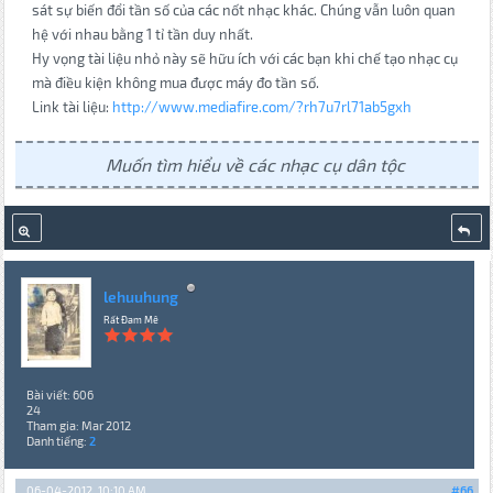
sát sự biến đổi tần số của các nốt nhạc khác. Chúng vẫn luôn quan
hệ với nhau bằng 1 tỉ tần duy nhất.
Hy vọng tài liệu nhỏ này sẽ hữu ích với các bạn khi chế tạo nhạc cụ
mà điều kiện không mua được máy đo tần số.
Link tài liệu:
http://www.mediafire.com/?rh7u7rl71ab5gxh
Muốn tìm hiểu về các nhạc cụ dân tộc
lehuuhung
Rất Đam Mê
Bài viết: 606
24
Tham gia: Mar 2012
Danh tiếng:
2
06-04-2012, 10:10 AM
#66