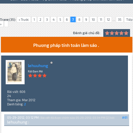
Trang (35):
« Trước
1
2
3
4
5
6
7
8
9
10
11
12
...
35
Tiếp
»
Đánh giá chủ đề:
Phương pháp tính toán làm sáo .
lehuuhung
Rất Đam Mê
Bài viết: 606
24
Tham gia: Mar 2012
Danh tiếng:
2
05-29-2012, 03:12 PM
#61
(Bài viết đã được chỉnh sửa: 05-29-2012, 03:34 PM {2} bởi
lehuuhung
.)