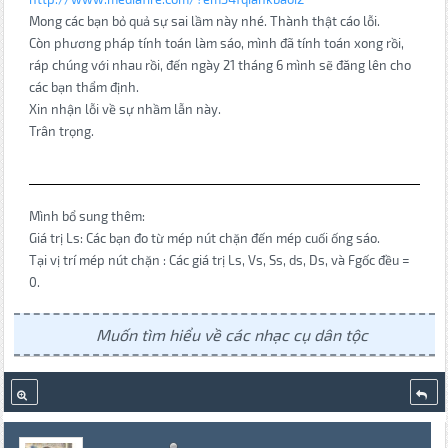
Mong các bạn bỏ quả sự sai lầm này nhé. Thành thật cáo lỗi.
Còn phương pháp tính toán làm sáo, mình đã tính toán xong rồi,
ráp chúng với nhau rồi, đến ngày 21 tháng 6 mình sẽ đăng lên cho
các bạn thẩm định.
Xin nhận lỗi về sự nhầm lẫn này.
Trân trọng.
Mình bổ sung thêm:
Giá trị Ls: Các bạn đo từ mép nút chặn đến mép cuối ống sáo.
Tại vị trí mép nút chặn : Các giá trị Ls, Vs, Ss, ds, Ds, và Fgốc đều =
0.
Muốn tìm hiểu về các nhạc cụ dân tộc