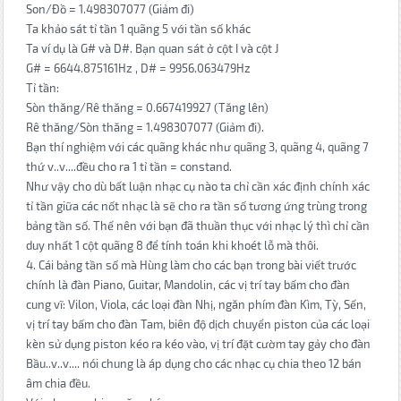
Son/Đồ = 1.498307077 (Giảm đi)
Ta khảo sát tỉ tần 1 quãng 5 với tần số khác
Ta ví dụ là G# và D#. Bạn quan sát ở cột I và cột J
G# = 6644.875161Hz , D# = 9956.063479Hz
Tỉ tần:
Sòn thăng/Rê thăng = 0.667419927 (Tăng lên)
Rê thăng/Sòn thăng = 1.498307077 (Giảm đi).
Bạn thí nghiệm với các quãng khác như quãng 3, quãng 4, quãng 7
thứ v..v....đều cho ra 1 tỉ tần = constand.
Như vậy cho dù bất luận nhạc cụ nào ta chỉ cần xác định chính xác
tỉ tần giữa các nốt nhạc là sẽ cho ra tần số tương ứng trùng trong
bảng tần số. Thế nên với bạn đã thuần thục với nhạc lý thì chỉ cần
duy nhất 1 cột quãng 8 để tính toán khi khoét lỗ mà thôi.
4. Cái bảng tần số mà Hùng làm cho các bạn trong bài viết trước
chính là đàn Piano, Guitar, Mandolin, các vị trí tay bấm cho đàn
cung vĩ: Vilon, Viola, các loại đàn Nhị, ngăn phím đàn Kìm, Tỳ, Sến,
vị trí tay bấm cho đàn Tam, biên độ dịch chuyển piston của các loại
kèn sử dụng piston kéo ra kéo vào, vị trí đặt cườm tay gảy cho đàn
Bầu..v..v.... nói chung là áp dụng cho các nhạc cụ chia theo 12 bán
âm chia đều.