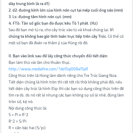
dày trung bình là ra d1)
2. d2: đường kính lớn của hình nón cụt tại mép cuối ống sáo (mm)
3. Ls: đường tâm hình nón cụt. (mm)
4. FTồ: Tần số gốc bạn đo được kêu Tồ 1 phát. (Hz)
Sau đó bạn mở tủ ra, cho cây trúc vào tủ và khoá chúng lại.
Vì
chúng ta không bao giờ tính toán trực tiếp trên cây Trúc
. Có thể có
một số bạn đã đoán ra thâm ý của Hùng rồi đó.
II. Bạn vào link sau để lấy công thức chuyển đổi tiết diện:
Bạn làm thử vài lần cho thuần thục.
http://www.mediafire.com/?do15qi008a15jd1
Công thức trên là Hùng làm dành riêng cho Tre Trúc Giang Nứa.
Tiết diện chúng là hình tròn thì rất tốt rồi thôi không phải đổi, nếu
tiết diện cây trúc là hình Elip thì các bạn sử dụng công thức trên để
tìm ra ds. ds nó rất lẻ nhưng các bạn không sợ số lẻ nhé, đừng làm
tròn số, kệ nó.
Nội dung công thức là:
S = Pi x R^2
R^2 = S/Pi
R = căn bậc hai (S/pi)