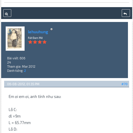
lehuuhung
Rất Đam Mê
Bài viết: 606
24
Tham gia: Mar 2012
Danh tiếng:
2
06-08-2012, 01:35 PM
#70
Em ơi em ơi, anh tính như sau:
Lỗ C:
dl =9m
L = 65.77mm
Lỗ D: