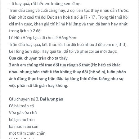
- ồ hay quá, rất tiếc em không xem được
Trân đấu càng về cuối càng hay, 2 đội liên tục thay nhau dẫn trước.
Đến phút cuối thì đội Đức san hoà tỉ số là 17 - 17 . Trọng tài thổi hồi
còi mãn cuộc, khán giả thì hỉ hả hài lòng về trận đá banh hay nhất
trong lịch sử 2 đội.
Lê Hữu Hùng lại a lô cho Lê Hồng Sơn:
Trận đấu hay quá, kết thúc rồi, hai đội hoà nhau 3 đều em ơi ( 3-3).
Lê Hồng Sơn đáp; Hay quá ta , để tối về phải coi lại mới được.
Qua câu chuyện trên cho ta thấy:
3 anh em chúng tôi trao đổi tuy rằng số thật (Hz héc) có khác
nhau nhưng bản chất tỉ tần không thay đổi (hệ số n), luôn phản
ánh đúng thực trạng trận đấu tại từng thời điểm. Giống như sự
việc phân số tối giản hay không.
Câu chuyện số 3:
Đại lượng ảo
Có bài toán cổ
Vừa gà vừa chó
bó lại cho tròn
ba mươi sáu con
một trăm chân chẵn