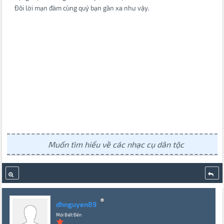
Đôi lời mạn đàm cùng quý bạn gần xa như vậy.
Muốn tìm hiểu về các nhạc cụ dân tộc
dhnguyen89
Mới Biết Đến