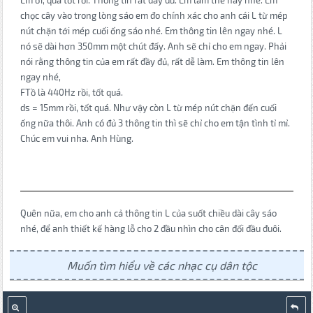
chọc cây vào trong lòng sáo em đo chính xác cho anh cái L từ mép
nút chặn tới mép cuối ống sáo nhé. Em thông tin lên ngay nhé. L
nó sẽ dài hơn 350mm một chút đấy. Anh sẽ chỉ cho em ngay. Phải
nói rằng thông tin của em rất đầy đủ, rất dễ làm. Em thông tin lên
ngay nhé,
FTồ là 440Hz rồi, tốt quá.
ds = 15mm rồi, tốt quá. Như vậy còn L từ mép nút chặn đến cuối
ống nữa thôi. Anh có đủ 3 thông tin thì sẽ chỉ cho em tận tình tỉ mỉ.
Chúc em vui nha. Anh Hùng.
Quên nữa, em cho anh cả thông tin L của suốt chiều dài cây sáo
nhé, để anh thiết kế hàng lỗ cho 2 đầu nhìn cho cân đối đầu đuôi.
Muốn tìm hiểu về các nhạc cụ dân tộc