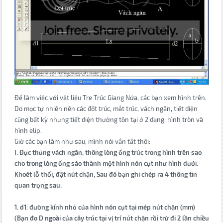
Để làm việc với vật liệu Tre Trúc Giang Nứa, các bạn xem hình trên.
Do mọc tự nhiên nên các đốt trúc, mắt trúc, vách ngăn, tiết diện
cũng bất kỳ nhưng tiết diện thường tồn tại ở 2 dạng: hình tròn và
hình elip.
Giờ các bạn làm như sau, mình nói vắn tắt thôi:
I. Đục thủng vách ngăn, thông lòng ống trúc trong hình trên sao
cho trong lòng ống sáo thành một hình nón cụt như hình dưới.
Khoét lỗ thổi, đặt nút chặn, Sau đó bạn ghi chép ra 4 thông tin
quan trọng sau:
1. d1: đường kính nhỏ của hình nón cụt tại mép nút chặn (mm)
(Bạn đo D ngoài của cây trúc tại vị trí nút chặn rồi trừ đi 2 lần chiều