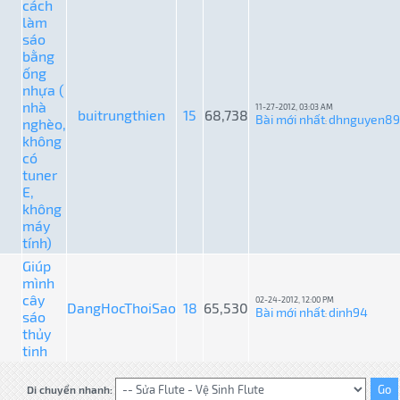
cách
làm
sáo
bằng
ống
nhựa (
nhà
11-27-2012, 03:03 AM
buitrungthien
15
68,738
Bài mới nhất
dhnguyen89
nghèo,
:
không
có
tuner
E,
không
máy
tính)
Giúp
mình
cây
02-24-2012, 12:00 PM
DangHocThoiSao
18
65,530
Bài mới nhất
dinh94
sáo
:
thủy
tinh
Di chuyển nhanh: