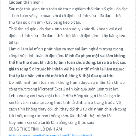
Các bạn thân mến !
Sau một thời gian tính toán và thực nghiệm thổi tần số gốc - đo đạc
+ tính toán với y- khoan với d cố định - chỉnh sửa - đo đạc - thổi
thử tần số định âm - Lấy băng keo bịt lại.
Thổi tần số gốc - đo đạc + tính toán với y khác đi- khoan với d cố
định - chỉnh sửa - đo đạc - thổi thử tần số định âm - Lấy băng keo
bịt lại.
Làm đi làm lại mình phát hiện ra một sai lầm nghiêm trọng trong
công thức tính toán lỗ định âm.
Mình đã phạm một sai lầm không
thể tha thứ được khi thứ tự tính toán chưa đúng. Lẽ ra trừ hết các
giá trị tổng S đi trước khi nhân với hệ số n thì mình lại làm ngược
thứ tự là nhân với n rồi mới trừ đi tổng S. thật đau quá trời
.
Do một mình tính toán nên không tránh được sự nhầm lẫn khi áp
công thức trong Microsof Excell nên kết quả luôn luôn trật lất.
Lehuuhung xin thay mặt cho Lê Hữu Hùng xin gửi tới các bạn lời
xin lỗi và xin sửa lại công thức tính lỗ định âm ở trang trước. Về
cách tính không thay đổi, chỉ thay đổi thứ tự khi nhân chia và cộng
trừ thôi, mong các bạn thông cảm. Xin thành thật nhận lỗi.
Nay mình xin sửa lại lỗi lầm bằng công thức sau:
CÔNG THỨC TÍNH LỖ ĐỊNH ÂM
http://www.mediafire.com/?em34fqiankbaoi2