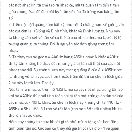
các nốt nhạc khi ta chế tạo ra nhạc cụ, mà ta quan tâm đến tỉ tần
giữa chúng. Sau đó đưa bất kỳ 1 tần số nào đó trùng vào bảng tần
số.
2. Trên nội bộ 1 quãng tám bất kỳ như cột D chẳng hạn, sẽ giống với
các cột còn lại. (Giống về Định tính, khác về Định lượng). Như vậy
ta không cần xét về tần số cụ thể là bao nhiêu Hec, mà ta xét tỷ lệ
tương quan giữa chúng. Đó là nguyên tắc dịch giọng trong âm
nhạc.
3. Ta thay tần số gốc A = 440Hz bằng 435Hz hoặc A khác 440Hz
thì tỷ tần không hề thay đổi, nhưng giá trị tần số thật của các nốt
nhạc thay đổi. Sự chênh lệch này trong quãng 8 của A = 435Hz rất
ít, nhưng với âm vực cao hơn (hoặc trầm đi) thì sự chênh lệch giữa
2 hệ này là rất lớn. Do vậy:
Nếu làm ra nhạc cụ trên hệ 435Hz mà có các nốt nhạc trùng tần số
với hệ 440Hz thì phải tính toán sai tỷ tần mới trúng vào tần số của
các nhạc cụ 440Hz khác. Sự chênh lệch này không chỉ là 440 Hz -
435Hz = 5Hz . Mà là 1 con số rất lớn (cao hơn 5Hz rất nhiều) khi ta
thổi ở âm vực khác.
Hôm nay chúng ta chưa khoét gì cả nhé, mình tặng các bạn file
tính toán tần số. Các bạn cứ thay đổi giá trị của La ở ô F4 và quan