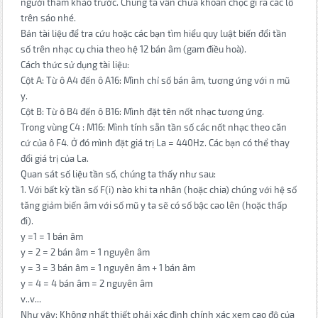
người tham khảo trước. Chúng ta vẫn chưa khoan chọc gì ra các lỗ
trên sáo nhé.
Bản tài liệu để tra cứu hoặc các bạn tìm hiểu quy luật biến đổi tần
số trên nhạc cụ chia theo hệ 12 bán âm (gam điều hoà).
Cách thức sử dụng tài liệu:
Cột A: Từ ô A4 đến ô A16: Mình chỉ số bán âm, tương ứng với n mũ
y.
Cột B: Từ ô B4 đến ô B16: Mình đặt tên nốt nhạc tương ứng.
Trong vùng C4 : M16: Mình tính sẵn tần số các nốt nhạc theo căn
cứ của ô F4. Ở đó mình đặt giá trị La = 440Hz. Các bạn có thể thay
đổi giá trị của La.
Quan sát số liệu tần số, chúng ta thấy như sau:
1. Với bất kỳ tần số F(i) nào khi ta nhân (hoặc chia) chúng với hệ số
tăng giảm biến âm với số mũ y ta sẽ có số bậc cao lên (hoặc thấp
đi).
y =1 = 1 bán âm
y = 2 = 2 bán âm = 1 nguyên âm
y = 3 = 3 bán âm = 1 nguyên âm + 1 bán âm
y = 4 = 4 bán âm = 2 nguyên âm
v..v...
Như vậy: Không nhất thiết phải xác định chính xác xem cao độ của