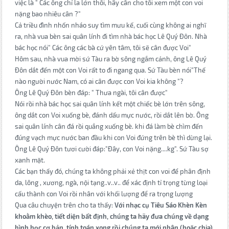
việc là " Các ông chỉ la lớn thôi, hãy cân cho tôi xem một con voi
nặng bao nhiêu cân ?"
Cả triều đình nhốn nháo suy tìm mưu kế, cuối cùng không ai nghĩ
ra, nhà vua bèn sai quân lính đi tìm nhà bác học Lê Quý Đôn. Nhà
bác học nói" Các ông các bà cứ yên tâm, tôi sẽ cân được Voi"
Hôm sau, nhà vua mời sứ Tàu ra bờ sông ngắm cảnh, ông Lê Quý
Đôn dắt đến một con Voi rất to đi ngang qua. Sứ Tàu bèn nói"Thế
nào người nước Nam, có ai cân được con Voi kia không "?
Ông Lê Quý Đôn bèn đáp: " Thưa ngài, tôi cân được"
Nói rồi nhà bác học sai quân lính kết một chiếc bè lớn trên sông,
ông dắt con Voi xuống bè, đánh dấu mực nước, rồi dắt lên bờ. Ông
sai quân lính cân đá rồi quẳng xuống bè. khi đá làm bè chìm đến
đúng vạch mực nước ban đầu khi con Voi đứng trên bè thì dừng lại.
Ông Lê Quý Đôn tươi cười đáp:"Đây, con Voi nặng....kg". Sứ Tàu sợ
xanh mặt.
Các bạn thấy đó, chúng ta không phải xẻ thịt con voi để phân định
da, lông , xương, ngà, nội tạng..v..v.. để xác định tỉ trọng từng loại
cấu thành con Voi rồi nhân với khối lượng để ra trọng lượng
Qua câu chuyện trên cho ta thấy:
Với nhạc cụ Tiêu Sáo Khèn Kèn
khoằm khèo, tiết diện bất định, chúng ta hãy đưa chúng về dạng
hình học cơ bản, tính toán xong rồi chúng ta mới nhân (hoặc chia)