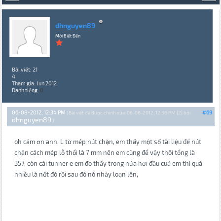
dhnguyen89
Mới Biết Đến
Bài viết: 21
4
Tham gia: Jun 2012
Danh tiếng:
0
06-08-2012, 12:34 PM
#69
(Bài viết đã được chỉnh sửa: 06-08-2012, 12:36 PM {2} bởi
dhnguyen89
.)
oh cảm ơn anh, L từ mép nút chặn, em thấy một số tài liệu để nút
chặn cách mép lỗ thổi là 7 mm nên em cũng để vậy thôi tổng là
357, còn cái tunner e em đo thấy trong nửa hơi đầu cuả em thì quá
nhiều là nốt đó rồi sau đó nó nhảy loạn lên,