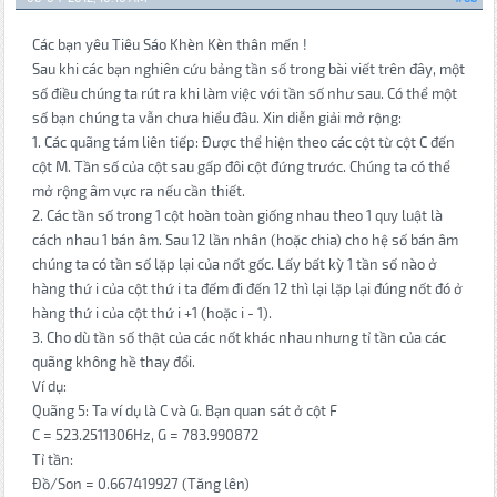
Các bạn yêu Tiêu Sáo Khèn Kèn thân mến !
Sau khi các bạn nghiên cứu bảng tần số trong bài viết trên đây, một
số điều chúng ta rút ra khi làm việc với tần số như sau. Có thể một
số bạn chúng ta vẫn chưa hiểu đâu. Xin diễn giải mở rộng:
1. Các quãng tám liên tiếp: Được thể hiện theo các cột từ cột C đến
cột M. Tần số của cột sau gấp đôi cột đứng trước. Chúng ta có thể
mở rộng âm vực ra nếu cần thiết.
2. Các tần số trong 1 cột hoàn toàn giống nhau theo 1 quy luật là
cách nhau 1 bán âm. Sau 12 lần nhân (hoặc chia) cho hệ số bán âm
chúng ta có tần số lặp lại của nốt gốc. Lấy bất kỳ 1 tần số nào ở
hàng thứ i của cột thứ i ta đếm đi đến 12 thì lại lặp lại đúng nốt đó ở
hàng thứ i của cột thứ i +1 (hoặc i - 1).
3. Cho dù tần số thật của các nốt khác nhau nhưng tỉ tần của các
quãng không hề thay đổi.
Ví dụ:
Quãng 5: Ta ví dụ là C và G. Bạn quan sát ở cột F
C = 523.2511306Hz, G = 783.990872
Tỉ tần:
Đồ/Son = 0.667419927 (Tăng lên)