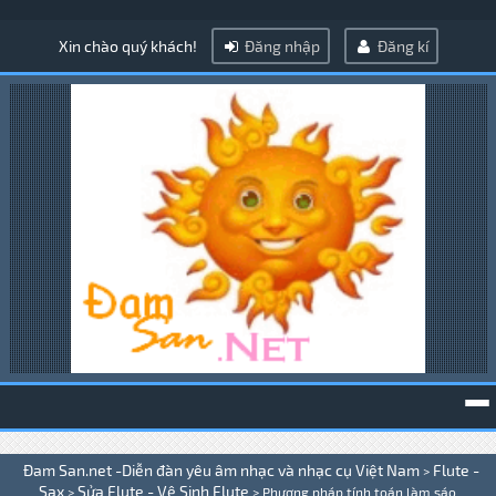
Xin chào quý khách!
Đăng nhập
Đăng kí
To
Đam San.net -Diễn đàn yêu âm nhạc và nhạc cụ Việt Nam
Flute -
>
na
Sax
Sửa Flute - Vệ Sinh Flute
>
>
Phương pháp tính toán làm sáo .