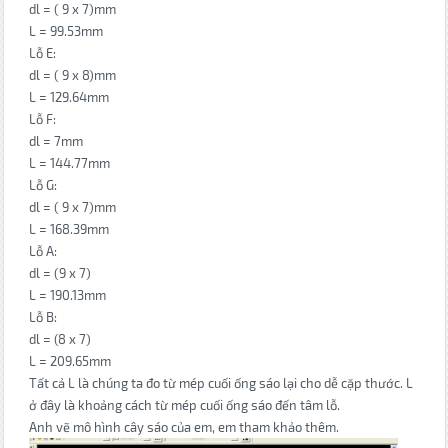
dl = ( 9 x 7)mm
L = 99.53mm
Lỗ E:
dl = ( 9 x 8)mm
L = 129.64mm
Lỗ F:
dl = 7mm
L = 144.77mm
Lỗ G:
dl = ( 9 x 7)mm
L = 168.39mm
Lỗ A:
dl = (9 x 7)
L = 190.13mm
Lỗ B:
dl = (8 x 7)
L = 209.65mm
Tất cả L là chúng ta đo từ mép cuối ống sáo lại cho dễ cặp thước. L
ở đây là khoảng cách từ mép cuối ống sáo đến tâm lỗ.
Anh vẽ mô hình cây sáo của em, em tham khảo thêm.