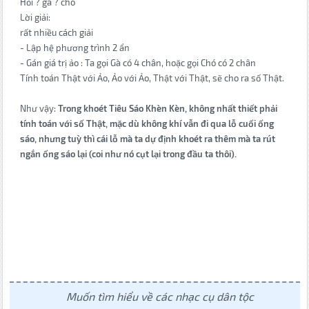
Hỏi ? gà ? chó
Lời giải:
rất nhiều cách giải
- Lập hệ phương trình 2 ẩn
- Gán giá trị ảo : Ta gọi Gà có 4 chân, hoặc gọi Chó có 2 chân
Tính toán Thật với Ảo, Ảo với Ảo, Thật với Thật, sẽ cho ra số Thật.
Như vậy:
Trong khoét Tiêu Sáo Khèn Kèn, không nhất thiết phải
tính toán với số Thật, mặc dù không khí vẫn đi qua lỗ cuối ống
sáo, nhưng tuỳ thì cái lỗ mà ta dự định khoét ra thêm mà ta rút
ngắn ống sáo lại (coi như nó cụt lại trong đầu ta thôi).
Muốn tìm hiểu về các nhạc cụ dân tộc