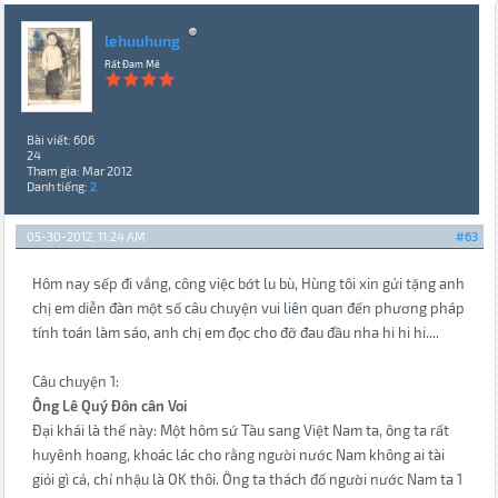
lehuuhung
Rất Đam Mê
Bài viết: 606
24
Tham gia: Mar 2012
Danh tiếng:
2
05-30-2012, 11:24 AM
#63
Hôm nay sếp đi vắng, công việc bớt lu bù, Hùng tôi xin gửi tặng anh
chị em diễn đàn một số câu chuyện vui liên quan đến phương pháp
tính toán làm sáo, anh chị em đọc cho đỡ đau đầu nha hi hi hi....
Câu chuyện 1:
Ông Lê Quý Đôn cân Voi
Đại khái là thế này: Một hôm sứ Tàu sang Việt Nam ta, ông ta rất
huyênh hoang, khoác lác cho rằng người nước Nam không ai tài
giỏi gì cả, chỉ nhậu là OK thôi. Ông ta thách đố người nước Nam ta 1