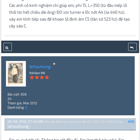
Các anh có kinh nghiệm chỉ giúp em, phi 15, L=350 (từ đầu mép lỗ
thổi tời hết chiều dài ống) ĐO vời turner e Đc nốt A4 (la 440 hz).
vậy em tính tiếp sao để khoan lỗ định âm C5 (tần số 523 hz) để tạo
cây sáo C.
lehuuhung
Rất Đam Mê
Bài viết: 606
24
Tham gia: Mar 2012
Danh tiếng:
2
06-08-2012, 07:44 AM
#68
(Bài viết đã được chỉnh sửa: 06-08-2012, 08:31 AM {2} bởi
lehuuhung
.)
Em ơi, quá tốt rồi. Thông tin rất đầy đủ. Em làm thế này nhé. Em