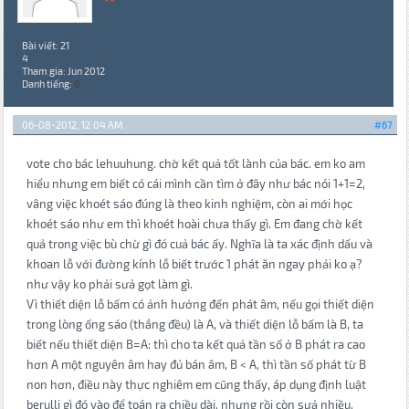
Bài viết: 21
4
Tham gia: Jun 2012
Danh tiếng:
0
06-08-2012, 12:04 AM
#67
vote cho bác lehuuhung. chờ kết quả tốt lành của bác. em ko am
hiểu nhưng em biết có cái mình cần tìm ở đây như bác nói 1+1=2,
vâng việc khoét sáo đúng là theo kinh nghiệm, còn ai mới học
khoét sáo như em thì khoét hoài chưa thấy gì. Em đang chờ kết
quả trong việc bù chừ gì đó cuả bác ấy. Nghĩa là ta xác định dấu và
khoan lỗ với đường kính lỗ biết trước 1 phát ăn ngay phải ko ạ?
như vậy ko phải sưả gọt làm gì.
Vì thiết diện lỗ bấm có ảnh hưởng đến phát âm, nếu gọi thiết diện
trong lòng ống sáo (thẳng đều) là A, và thiết diện lỗ bấm là B, ta
biết nếu thiết diện B=A: thì cho ta kết quả tần số ở B phát ra cao
hơn A một nguyên âm hay đủ bán âm, B < A, thì tần số phát từ B
non hơn, điều này thực nghiêm em cũng thấy, áp dụng định luật
berulli gì đó vào để toán ra chiều dài, nhưng rồi còn sưả nhiều.