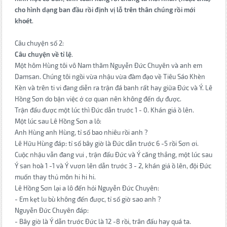
cho hình dạng ban đầu rồi định vị lỗ trên thân chúng rồi mới
khoét
.
Câu chuyện số 2:
Câu chuyện về tỉ lệ.
Một hôm Hùng tôi vô Nam thăm Nguyễn Đức Chuyên và anh em
Damsan. Chúng tôi ngồi vừa nhậu vừa đàm đạo về Tiêu Sáo Khèn
Kèn và trên ti vi đang diễn ra trận đá banh rất hay giữa Đức và Ý. Lê
Hồng Sơn do bận việc ở cơ quan nên không đến dự được.
Trận đấu được một lúc thì Đức dẫn trước 1 - 0. Khán giả ồ lên.
Một lúc sau Lê Hồng Sơn a lô:
Anh Hùng anh Hùng, tỉ số bao nhiêu rồi anh ?
Lê Hữu Hùng đáp: tỉ số bây giờ là Đức dẫn trước 6 -5 rồi Sơn ơi.
Cuộc nhậu vẫn đang vui , trận đấu Đức và Ý căng thẳng, một lúc sau
Ý san hoà 1 -1 và Ý vươn lên dẫn trước 3 - 2, khán giả ồ lên, đội Đức
muốn thay thủ môn hi hi hi.
Lê Hồng Sơn lại a lô đến hỏi Nguyễn Đức Chuyên:
- Em kẹt lu bù không đến được, tỉ số giờ sao anh ?
Nguyễn Đức Chuyên đáp:
- Bây giờ là Ý dẫn trước Đức là 12 -8 rồi, trân đấu hay quá ta.