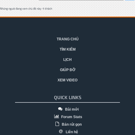
Những người đang xem chủ đề này: 4 khách
TRANG CHỦ
TÌM KIẾM
LỊCH
GIÚP ĐỠ
XEM VIDEO
QUICK LINKS
Bài mới
Forum Stats
Bản rút gọn
Liên hệ