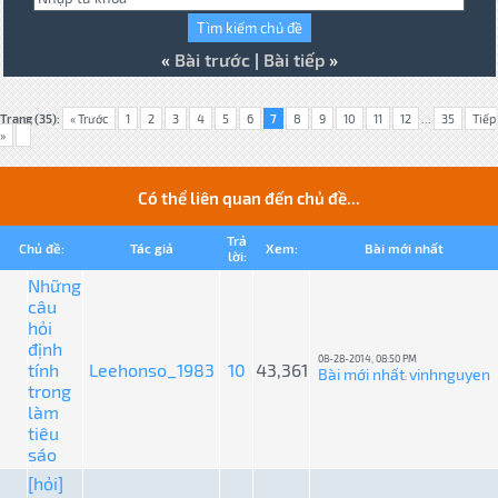
«
Bài trước
|
Bài tiếp
»
Trang (35):
« Trước
1
2
3
4
5
6
7
8
9
10
11
12
...
35
Tiếp
»
Có thể liên quan đến chủ đề...
Trả
Chủ đề:
Tác giả
Xem:
Bài mới nhất
lời:
Những
câu
hỏi
định
08-28-2014, 08:50 PM
tính
Leehonso_1983
10
43,361
Bài mới nhất
vinhnguyen
:
trong
làm
tiêu
sáo
[hỏi]