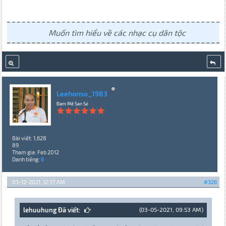
Muốn tìm hiểu về các nhạc cụ dân tộc
Leehonso_1983
Đam Mê San Sẻ
Bài viết: 1,628
89
Tham gia: Feb 2012
Danh tiếng:
6
03-12-2021, 12:37 AM
#326
lehuuhung Đã viết:
(03-05-2021, 09:53 AM)