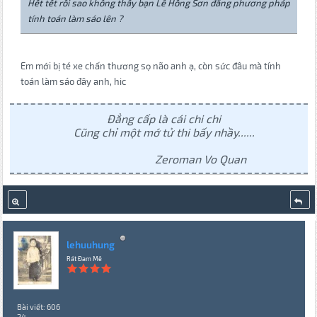
Hết tết rồi sao không thấy bạn Lê Hồng Sơn đăng phương pháp
tính toán làm sáo lên ?
Em mới bị té xe chấn thương sọ não anh ạ, còn sức đâu mà tính
toán làm sáo đây anh, hic
Đẳng cấp là cái chi chi
Cũng chỉ một mớ tử thi bấy nhầy......
Zeroman Vo Quan
lehuuhung
Rất Đam Mê
Bài viết: 606
24