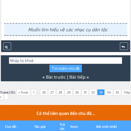
Muốn tìm hiểu về các nhạc cụ dân tộc
«
Bài trước
|
Bài tiếp
»
Trang (35):
« Trước
1
...
26
27
28
29
30
31
32
33
34
35
Tiếp
»
Có thể liên quan đến chủ đề...
Trả
Chủ đề:
Tác giả
Xem:
Bài mới nhất
lời: