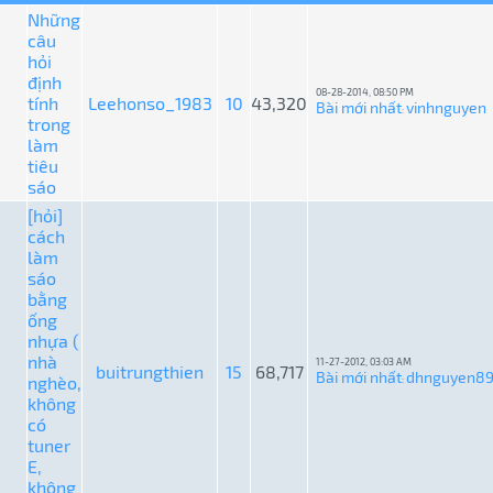
Những
câu
hỏi
định
08-28-2014, 08:50 PM
tính
Leehonso_1983
10
43,320
Bài mới nhất
vinhnguyen
:
trong
làm
tiêu
sáo
[hỏi]
cách
làm
sáo
bằng
ống
nhựa (
nhà
11-27-2012, 03:03 AM
buitrungthien
15
68,717
Bài mới nhất
dhnguyen8
nghèo,
:
không
có
tuner
E,
không