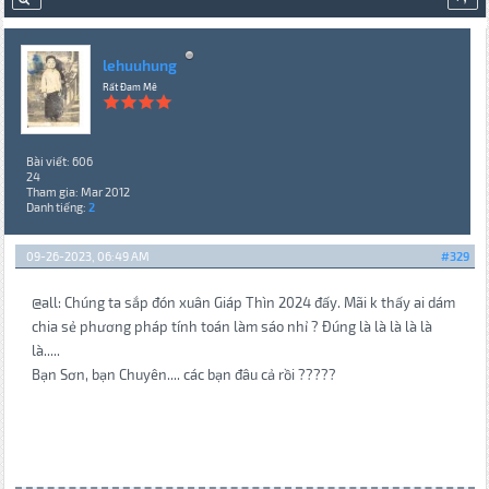
lehuuhung
Rất Đam Mê
Bài viết: 606
24
Tham gia: Mar 2012
Danh tiếng:
2
09-26-2023, 06:49 AM
#329
@all: Chúng ta sắp đón xuân Giáp Thìn 2024 đấy. Mãi k thấy ai dám
chia sẻ phương pháp tính toán làm sáo nhỉ ? Đúng là là là là là
là.....
Bạn Sơn, bạn Chuyên.... các bạn đâu cả rồi ?????