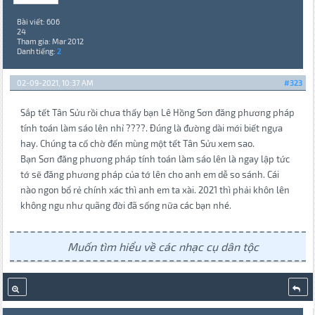
Bài viết: 606
24
Tham gia: Mar 2012
Danh tiếng:
2
02-09-2021, 10:37 AM
#323
Sắp tết Tân Sửu rồi chưa thấy bạn Lê Hồng Sơn đăng phương pháp
tính toán làm sáo lên nhỉ ????. Đúng là đường dài mới biết ngựa
hay. Chúng ta cố chờ đến mùng một tết Tân Sửu xem sao.
Bạn Sơn đăng phương pháp tính toán làm sáo lên là ngay lập tức
tớ sẽ đăng phương pháp của tớ lên cho anh em dễ so sánh. Cái
nào ngon bổ rẻ chính xác thì anh em ta xài. 2021 thì phải khôn lên
không ngu như quãng đời đã sống nữa các bạn nhé.
Muốn tìm hiểu về các nhạc cụ dân tộc