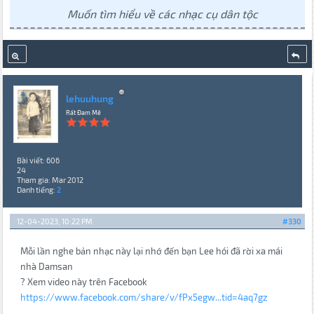
Muốn tìm hiểu về các nhạc cụ dân tộc
lehuuhung
Rất Đam Mê
Bài viết: 606
24
Tham gia: Mar 2012
Danh tiếng:
2
12-04-2023, 10:22 PM
#330
Mỗi lần nghe bản nhạc này lại nhớ đến bạn Lee hói đã rời xa mái
nhà Damsan
? Xem video này trên Facebook
https://www.facebook.com/share/v/fPx5egw...tid=4aq7gz