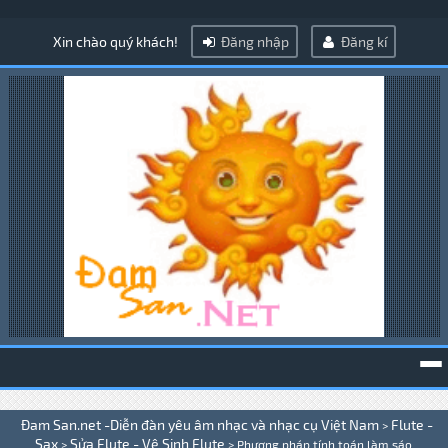
Xin chào quý khách!
Đăng nhập
Đăng kí
To
Đam San.net -Diễn đàn yêu âm nhạc và nhạc cụ Việt Nam
Flute -
>
na
Sax
Sửa Flute - Vệ Sinh Flute
>
>
Phương pháp tính toán làm sáo .