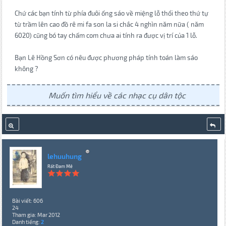
Chứ các bạn tính từ phía đuôi ống sáo về miệng lỗ thổi theo thứ tự
từ trầm lên cao đồ rê mi fa son la si chắc 4 nghìn năm nữa ( năm
6020) cũng bó tay chấm com chưa ai tính ra được vị trí của 1 lỗ.
Bạn Lê Hồng Sơn có nêu được phương pháp tính toán làm sáo
không ?
Muốn tìm hiểu về các nhạc cụ dân tộc
lehuuhung
Rất Đam Mê
Bài viết: 606
24
Tham gia: Mar 2012
Danh tiếng:
2