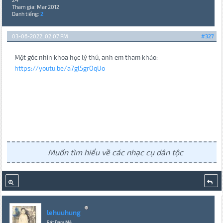
Tham gia: Mar 2012
Danh tiếng:
2
03-06-2022, 02:07 PM
#327
Một góc nhìn khoa học lý thú, anh em tham khảo:
https://youtu.be/a7gl5grOqUo
Muốn tìm hiểu về các nhạc cụ dân tộc
lehuuhung
Rất Đam Mê