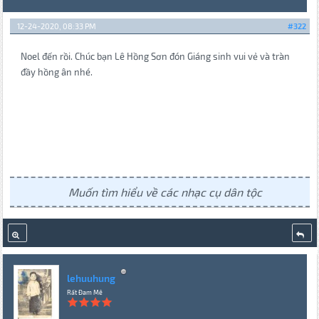
12-24-2020, 08:33 PM
#322
Noel đến rồi. Chúc bạn Lê Hồng Sơn đón Giáng sinh vui vẻ và tràn
đầy hồng ân nhé.
Muốn tìm hiểu về các nhạc cụ dân tộc
lehuuhung
Rất Đam Mê