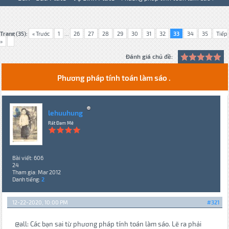
Trang (35):
« Trước
1
...
26
27
28
29
30
31
32
33
34
35
Tiếp
»
Đánh giá chủ đề:
Phương pháp tính toán làm sáo .
lehuuhung
Rất Đam Mê
Bài viết: 606
24
Tham gia: Mar 2012
Danh tiếng:
2
12-22-2020, 10:00 PM
#321
@all: Các bạn sai từ phương pháp tính toán làm sáo. Lẽ ra phải