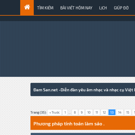
TÌM KIẾM
BÀI VIẾT HÔM NAY
LỊCH
GIÚP ĐỠ
Đam San.net -Diễn đàn yêu âm nhạc và nhạc cụ Việt
2 Votes - 5 Average
1
2
3
4
5
Trang (35):
« Trước
1
...
8
9
10
11
12
13
14
15
Phương pháp tính toán làm sáo .