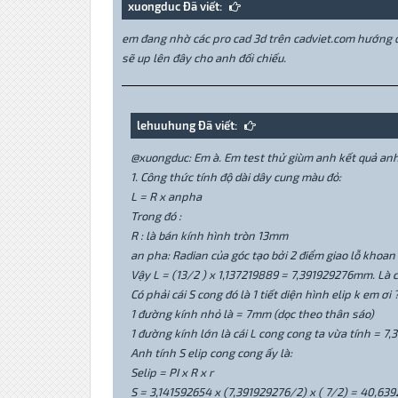
xuongduc Đã viết:
em đang nhờ các pro cad 3d trên cadviet.com hướng d
sẽ up lên đây cho anh đối chiếu.
lehuuhung Đã viết:
@xuongduc: Em à. Em test thử giùm anh kết quả anh
1. Công thức tính độ dài dây cung màu đỏ:
L = R x anpha
Trong đó :
R : là bán kính hình tròn 13mm
an pha: Radian của góc tạo bởi 2 điểm giao lỗ khoan
Vậy L = (13/2 ) x 1,137219889 = 7,391929276mm. Là 
Có phải cái S cong đó là 1 tiết diện hình elip k em ơi 
1 đường kính nhỏ là = 7mm (dọc theo thân sáo)
1 đường kính lớn là cái L cong cong ta vừa tính = 
Anh tính S elip cong cong ấy là:
Selip = PI x R x r
S = 3,141592654 x (7,391929276/2) x ( 7/2) = 40,63