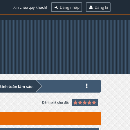
Đăng nhập
Đăng kí
Xin chào quý khách!
ính toán làm sáo .
Đánh giá chủ đề: