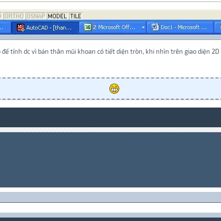
để tính dc vì bản thân mũi khoan có tiết diện tròn, khi nhìn trên giao diện 2D 