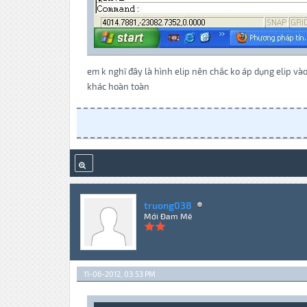
em k nghĩ đây là hình elip nên chắc ko áp dụng elip vào 
khác hoàn toàn
truong038
Mới Đam Mê
11-06-2012, 03:53 PM