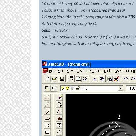
Có phải cái S cong đó là 1 tiết diện hình elip k em ơi ?
1 đường kính nhỏ là = 7mm (dọc theo thân sáo)
1 đường kính lớn là cái L cong cong ta vừa tính = 7,
Anh tính S elip cong cong ấy là:
Selip = PI x R x r
S = 3,141592654 x (7,391929276/2) x ( 7/2) = 40,639
Em test thử giùm anh xem kết quả Scong này trúng h