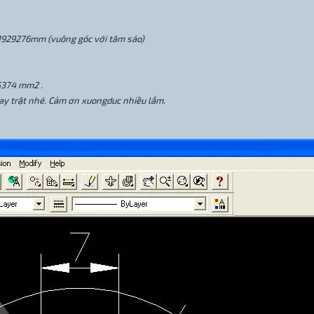
391929276mm (vuông góc với tâm sáo)
25374 mm2 .
ay trật nhé. Cảm ơn xuongduc nhiều lắm.