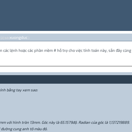
xuongduc
 {2} bởi
.)
 các lệnh hoặc các phần mềm # hỗ trợ cho việc tính toán này, sẵn đây cũng h
ính bằng tay xem sao:
mm với hình tròn 13mm. Góc này là 65.1579độ. Radian của góc là 1,137219889.
i đường cung anh tô màu đỏ.