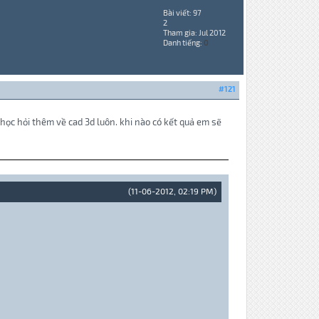
Bài viết: 97
2
Tham gia: Jul 2012
Danh tiếng:
0
#121
ọc hỏi thêm về cad 3d luôn. khi nào có kết quả em sẽ
(11-06-2012, 02:19 PM)