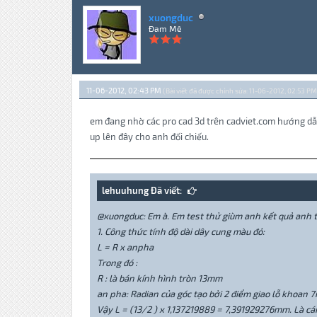
xuongduc
Đam Mê
11-06-2012, 02:43 PM
(Bài viết đã được chỉnh sửa: 11-06-2012, 02:53 PM
em đang nhờ các pro cad 3d trên cadviet.com hướng dẫn
up lên đây cho anh đối chiếu.
lehuuhung Đã viết:
@xuongduc: Em à. Em test thử giùm anh kết quả anh t
1. Công thức tính độ dài dây cung màu đỏ:
L = R x anpha
Trong đó :
R : là bán kính hình tròn 13mm
an pha: Radian của góc tạo bởi 2 điểm giao lỗ khoan 7
Vậy L = (13/2 ) x 1,137219889 = 7,391929276mm. Là cá