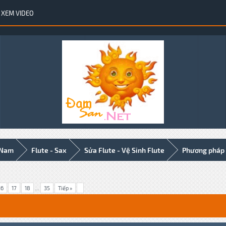
XEM VIDEO
 Nam
Flute - Sax
Sửa Flute - Vệ Sinh Flute
Phương pháp t
16
17
18
...
35
Tiếp »