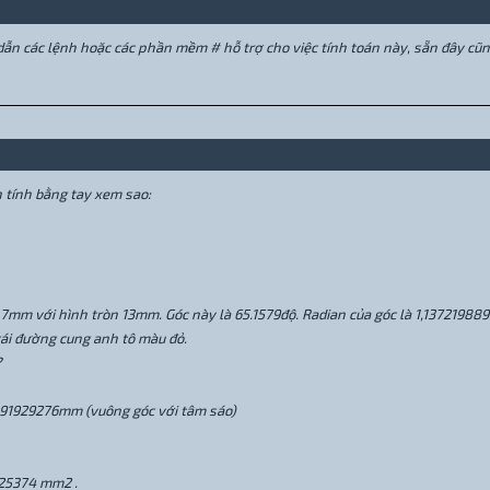
ẫn các lệnh hoặc các phần mềm # hỗ trợ cho việc tính toán này, sẵn đây cũng
 tính bằng tay xem sao:
 7mm với hình tròn 13mm. Góc này là 65.1579độ. Radian của góc là 1,137219889
cái đường cung anh tô màu đỏ.
?
7,391929276mm (vuông góc với tâm sáo)
925374 mm2 .