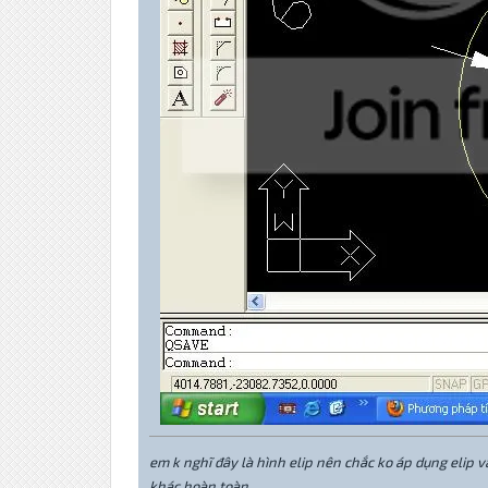
em k nghĩ đây là hình elip nên chắc ko áp dụng elip và
khác hoàn toàn