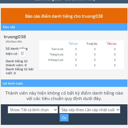
Báo cáo điểm danh tiếng cho truong038
Tóm tắt
truong038
(Mới Đam Mê)
Tích cực
Trung lập
Tiêu cực
Số danh tiếng
Tuần trước
0
0
0
0
hiện có:
Tháng trước
0
0
0
6 tháng trước
0
0
0
Danh tiếng từ
thành viên: 0
0
0
0
Danh tiếng từ bài
viết: 0
Lời bình luận
Thành viên này hiện không có bất kỳ điểm danh tiếng nào
với các tiêu chuẩn quy định dưới đây.