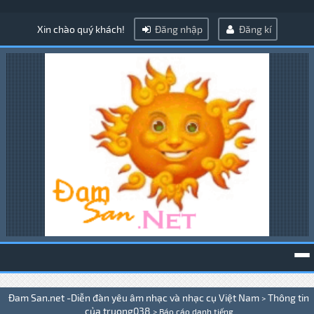
Xin chào quý khách!
Đăng nhập
Đăng kí
To
Đam San.net -Diễn đàn yêu âm nhạc và nhạc cụ Việt Nam
Thông tin
>
na
của truong038
>
Báo cáo danh tiếng