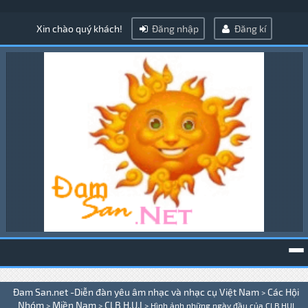
Xin chào quý khách!
Đăng nhập
Đăng kí
To
Đam San.net -Diễn đàn yêu âm nhạc và nhạc cụ Việt Nam
Các Hội
>
na
Nhóm
Miền Nam
CLB H.U.I
>
>
>
Hình ảnh những ngày đầu của CLB HUI