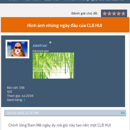
Đánh giá chủ đề:
Hình ảnh những ngày đầu của CLB HUI
saotruc
Administrator
Bài viết: 596
100
Tham gia: Jul 2006
Danh tiếng:
3
03-05-2012, 07:37 PM
#6
Chính lòng Đam Mê ngày ấy mà giờ này tạo nên một CLB HUI