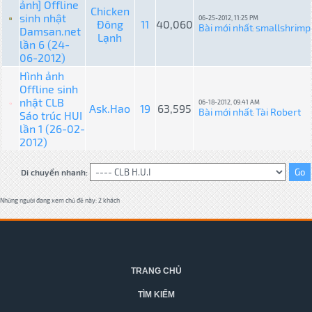
ảnh] Offline
Chicken
sinh nhật
06-25-2012, 11:25 PM
Đông
11
40,060
Bài mới nhất
smallshrimp
Damsan.net
:
Lạnh
lần 6 (24-
06-2012)
Hình ảnh
Offline sinh
nhật CLB
06-18-2012, 09:41 AM
Ask.Hao
19
63,595
Bài mới nhất
Tài Robert
Sáo trúc HUI
:
lần 1 (26-02-
2012)
Di chuyển nhanh:
Những người đang xem chủ đề này: 2 khách
TRANG CHỦ
TÌM KIẾM