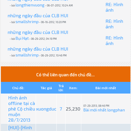
RE: Hình
longthienvuong
- bởi
- 06-07-2012, 10:24 AM
ảnh
những ngày đầu của CLB HUI
RE: Hình
smallshrimp
- bởi
- 06-16-2012, 10:20 PM
ảnh
những ngày đầu của CLB HUI
RE: Hình
Bụi Hạt
- bởi
- 06-29-2012, 04:19 PM
ảnh
những ngày đầu của CLB HUI
smallshrimp
- bởi
- 06-29-2012, 10:46 PM
Có thể liên quan đến chủ đề...
Trả
Chủ đề:
Tác giả
Xem:
Bài mới nhất
lời:
Hình ảnh
offline tại cà
07-29-2013, 08:46 PM
phê Cộ chiều
xuongduc
7
25,230
Bài mới nhất
longphan
:
muộn
28/7/2013
[HUI]-[Hình