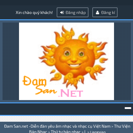
Xin chào quý khách!
Đăng nhập
Đăng kí
To
Đam San.net -Diễn đàn yêu âm nhạc và nhạc cụ Việt Nam
Thư Viện
>
na
Bản Nhạc
Thứ tự bản nhạc
L
>
>
>
Liangxiao