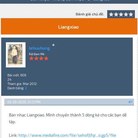
Đánh giá chủ đề:
Liangxiao
lehuuhung
Rất Đam Mê
Bài viết: 606
24
Tham gia: Mar 2012
Danh tiếng:
2
05-26-2020, 01:51 PM
#1
Bản nhạc Liangxiao. Mình chuyển thành 5 dòng kẻ cho các bạn dễ
tập.
Link:
http://www.mediafire.com/file/sehofjlfqr...o.gp5/file