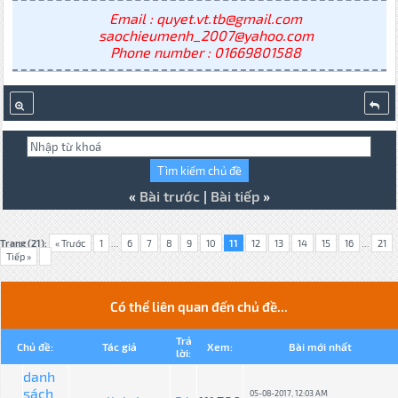
Email : quyet.vt.tb@gmail.com
saochieumenh_2007@yahoo.com
Phone number : 01669801588
«
Bài trước
|
Bài tiếp
»
Trang (21):
« Trước
1
...
6
7
8
9
10
11
12
13
14
15
16
...
21
Tiếp »
Có thể liên quan đến chủ đề...
Trả
Chủ đề:
Tác giả
Xem:
Bài mới nhất
lời:
danh
sách
05-08-2017, 12:03 AM