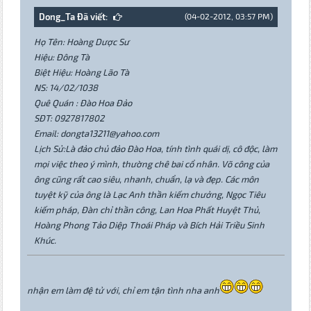
Dong_Ta Đã viết:
(04-02-2012, 03:57 PM)
Họ Tên: Hoàng Dược Sư
Hiệu: Đông Tà
Biệt Hiệu: Hoàng Lão Tà
NS: 14/02/1038
Quê Quán : Đào Hoa Đảo
SĐT: 0927817802
Email: dongta13211@yahoo.com
Lịch Sử:Là đảo chủ đảo Đào Hoa, tính tình quái dị, cô độc, làm
mọi việc theo ý mình, thường chê bai cổ nhân. Võ công của
ông cũng rất cao siêu, nhanh, chuẩn, lạ và đẹp. Các môn
tuyệt kỹ của ông là Lạc Anh thần kiếm chưởng, Ngọc Tiêu
kiếm pháp, Đàn chỉ thần công, Lan Hoa Phất Huyệt Thủ,
Hoàng Phong Tảo Diệp Thoái Pháp và Bích Hải Triều Sinh
Khúc.
nhận em làm đệ tử với, chỉ em tận tình nha anh