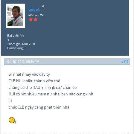
quyet
Mới Đam Mê
Bài viết: 44
3
Tham gia: Mar 2011
Danh tiếng:
0
04-10-2012, 05:14 PM
#110
Sr nhá! nhảy vào đây tý
CLB HUI nhiều thành viên thế
chẳng bù cho HAUI mình jk cả? chán èo
HUI có rất nhiều mem nữ nhá, bạn nào cũng xinh
:d
chúc CLB ngày càng phát triển nhá
(