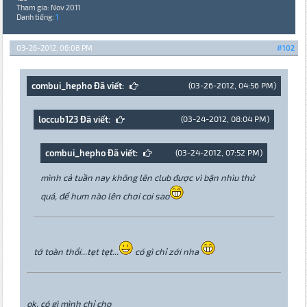
Tham gia: Nov 2011
Danh tiếng:
1
03-26-2012, 06:08 PM
#102
combui_hepho Đã viết:
(03-26-2012, 04:56 PM)
loccub123 Đã viết:
(03-24-2012, 08:04 PM)
combui_hepho Đã viết:
(03-24-2012, 07:52 PM)
mình cả tuần nay không lên club được vì bận nhìu thứ
quá, để hum nào lên chơi coi sao
tớ toàn thổi...tẹt tẹt...
có gì chỉ zới nha
ok, có gì mình chỉ cho