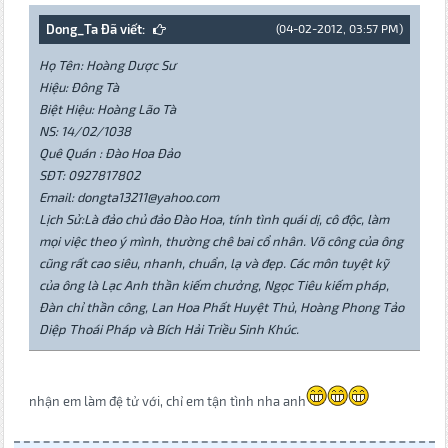
Dong_Ta Đã viết:
(04-02-2012, 03:57 PM)
Họ Tên: Hoàng Dược Sư
Hiệu: Đông Tà
Biệt Hiệu: Hoàng Lão Tà
NS: 14/02/1038
Quê Quán : Đào Hoa Đảo
SĐT: 0927817802
Email: dongta13211@yahoo.com
Lịch Sử:Là đảo chủ đảo Đào Hoa, tính tình quái dị, cô độc, làm
mọi việc theo ý mình, thường chê bai cổ nhân. Võ công của ông
cũng rất cao siêu, nhanh, chuẩn, lạ và đẹp. Các môn tuyệt kỹ
của ông là Lạc Anh thần kiếm chưởng, Ngọc Tiêu kiếm pháp,
Đàn chỉ thần công, Lan Hoa Phất Huyệt Thủ, Hoàng Phong Tảo
Diệp Thoái Pháp và Bích Hải Triều Sinh Khúc.
nhận em làm đệ tử với, chỉ em tận tình nha anh