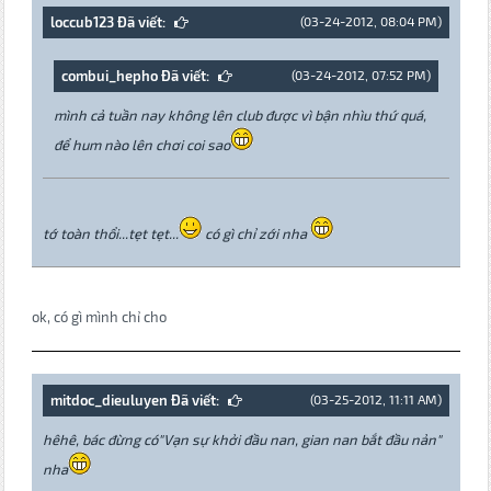
loccub123 Đã viết:
(03-24-2012, 08:04 PM)
combui_hepho Đã viết:
(03-24-2012, 07:52 PM)
mình cả tuần nay không lên club được vì bận nhìu thứ quá,
để hum nào lên chơi coi sao
tớ toàn thổi...tẹt tẹt...
có gì chỉ zới nha
ok, có gì mình chỉ cho
mitdoc_dieuluyen Đã viết:
(03-25-2012, 11:11 AM)
hêhê, bác đừng có"Vạn sự khởi đầu nan, gian nan bắt đầu nản"
nha