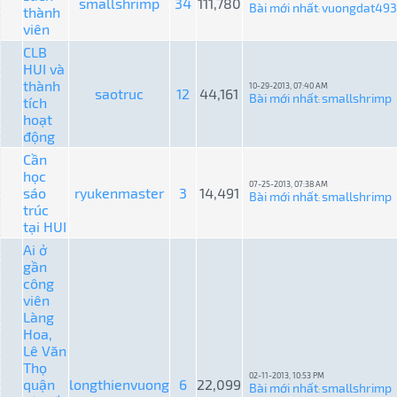
smallshrimp
34
111,780
Bài mới nhất
vuongdat493
thành
:
viên
CLB
HUI và
thành
10-29-2013, 07:40 AM
saotruc
12
44,161
Bài mới nhất
smallshrimp
tích
:
hoạt
động
Cần
học
07-25-2013, 07:38 AM
sáo
ryukenmaster
3
14,491
Bài mới nhất
smallshrimp
:
trúc
tại HUI
Ai ở
gần
công
viên
Làng
Hoa,
Lê Văn
Thọ
02-11-2013, 10:53 PM
quận
longthienvuong
6
22,099
Bài mới nhất
smallshrimp
: