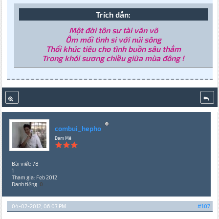
Trích dẫn:
Một đời tôn sư tài văn võ
Ôm mối tình si với núi sông
Thổi khúc tiêu cho tình buồn sâu thẳm
Trong khói sương chiều giữa mùa đông !
combui_hepho
Đam Mê
Bài viết: 78
1
Tham gia: Feb 2012
Danh tiếng:
0
04-02-2012, 06:07 PM
#107