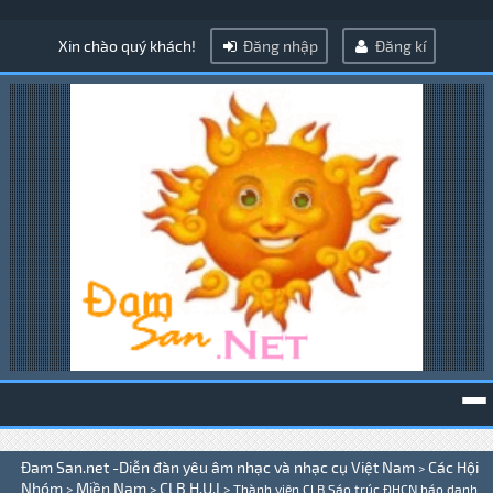
Xin chào quý khách!
Đăng nhập
Đăng kí
To
Đam San.net -Diễn đàn yêu âm nhạc và nhạc cụ Việt Nam
Các Hội
>
na
Nhóm
Miền Nam
CLB H.U.I
>
>
>
Thành viên CLB Sáo trúc ĐHCN báo danh