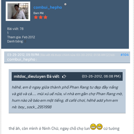
combui_hepho
Đam Mê
Bài viết: 78
1
Tham gia: Feb 2012
Danh tiếng:
0
03-29-2012, 09:19 PM
#104
(Bài viết đã được chỉnh sửa: 03-30-2012, 01:56 AM {2} bởi
combui_hepho
.)
mitdoc_dieuluyen Đã viết:
(03-26-2012, 06:08 PM)
hêhê, em ở ngay giữa thành phố Phan Rang tư đẹp đầy nắng
và gió và cả..... mùi xú uế nữa, vì nhà em gần chợ Phan Rang mờ,
hum nào zề báo em một tiếng, đi café chơi, hêhê add yhm em
nè: boy_sock_2951998
thế àh, còn mình ở Ninh Chữ, ngay chỗ chợ lun
cứ tưởng