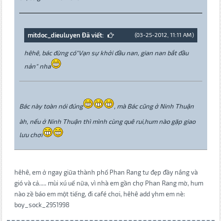
mitdoc_dieuluyen Đã viết:
(03-25-2012, 11:11 AM)
hêhê, bác đừng có"Vạn sự khởi đầu nan, gian nan bắt đầu
nản" nha
Bác này toàn nói đúng
, mà Bác cũng ở Ninh Thuận
àh, nếu ở Ninh Thuận thì mình cùng quê rui,hum nào gặp giao
lưu chơi
hêhê, em ở ngay giữa thành phố Phan Rang tư đẹp đầy nắng và
gió và cả..... mùi xú uế nữa, vì nhà em gần chợ Phan Rang mờ, hum
nào zề báo em một tiếng, đi café chơi, hêhê add yhm em nè:
boy_sock_2951998