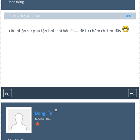
Danh tiếng:
0
03-31-2012, 12:30 PM
#105
cần nhận sư phụ tận tình chỉ bảo ^^......đệ tử chăm chỉ học đây
Dong_Ta
Mới Biết Đến