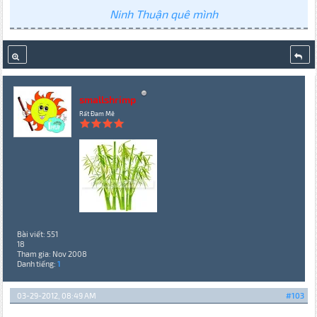
Ninh Thuận quê mình
smallshrimp
Rất Đam Mê
Bài viết: 551
18
Tham gia: Nov 2008
Danh tiếng:
1
03-29-2012, 08:49 AM
#103