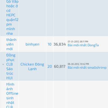
Gò Vấp
hoặc ở
cd
HEPC
quận12
pm
mình
nha
thành
07-31-2012, 09:11 PM
viên
binhyen
10
36,834
Bài mới nhất
DongTa
:
mới
Đồng
phục
CLB
Chicken Đông
06-30-2012, 10:42 PM
20
60,817
Bài mới nhất
smallshrimp
Sáo
Lạnh
:
trúc
HUI
Hình
ảnh
Offline
sinh
nhật
CLB