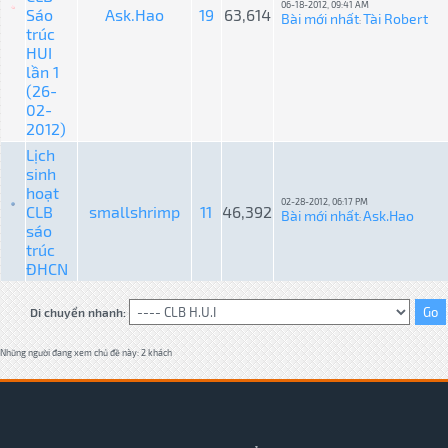
06-18-2012, 09:41 AM
Sáo
Ask.Hao
19
63,614
Bài mới nhất
Tài Robert
:
trúc
HUI
lần 1
(26-
02-
2012)
Lịch
sinh
hoạt
02-28-2012, 06:17 PM
CLB
smallshrimp
11
46,392
Bài mới nhất
Ask.Hao
:
sáo
trúc
ĐHCN
Di chuyển nhanh:
Những người đang xem chủ đề này: 2 khách