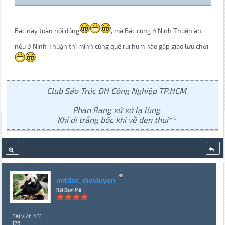
Bác này toàn nói đúng
, mà Bác cũng ở Ninh Thuận àh,
nếu ở Ninh Thuận thì mình cùng quê rui,hum nào gặp giao lưu chơi
Club Sáo Trúc ĐH Công Nghiệp TP.HCM
Phan Rang xứ xở lạ lùng
Khi đi trắng bốc khi về đen thui^^
mitdoc_dieuluyen
Rất Đam Mê
Bài viết: 431
126