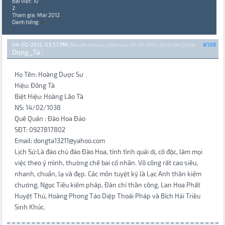
Bài viết: 10
2
Tham gia: Mar 2012
Danh tiếng:
0
04-02-2012, 03:57 PM
#106
(Bài viết đã được chỉnh sửa: 04-03-2012, 08:45 AM {2} bởi
Dong_Ta
.)
Họ Tên: Hoàng Dược Sư
Hiệu: Đông Tà
Biệt Hiệu: Hoàng Lão Tà
NS: 14/02/1038
Quê Quán : Đào Hoa Đảo
SĐT: 0927817802
Email: dongta13211@yahoo.com
Lịch Sử:Là đảo chủ đảo Đào Hoa, tính tình quái dị, cô độc, làm mọi
việc theo ý mình, thường chê bai cổ nhân. Võ công rất cao siêu,
nhanh, chuẩn, lạ và đẹp. Các môn tuyệt kỹ là Lạc Anh thần kiếm
chưởng, Ngọc Tiêu kiếm pháp, Đàn chỉ thần công, Lan Hoa Phất
Huyệt Thủ, Hoàng Phong Tảo Diệp Thoái Pháp và Bích Hải Triều
Sinh Khúc.