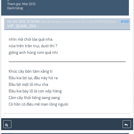
Tham gia: Mar 2012
Danh tiếng:
0
04-04-2012, 12:56 PM
#109
(Bài viết đã được chỉnh sửa: 04-04-2012, 01:08 PM {2} bởi
VIP_QUAN_DUI
.)
nhìn mà chói lóa quá nha.
nữa trên trần trụi, dưới thì ?
giống anh hùng rơm quá nhỉ
Khúc cây bốn tám xăng ti
Đầu kia bịt lại, đầu này hở ra
Đầu bịt một lỗ như cha
Đầu kia bảy lỗ là con xếp hàng
Cầm cây thổi tiếng oang oang
Có hồn có điệu mê man lòng người