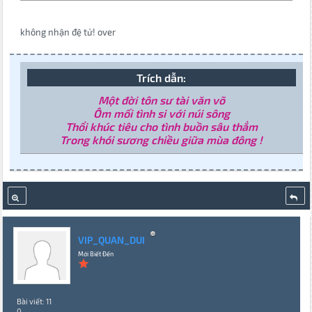
không nhận đệ tử! over
Trích dẫn:
Một đời tôn sư tài văn võ
Ôm mối tình si với núi sông
Thổi khúc tiêu cho tình buồn sâu thẳm
Trong khói sương chiều giữa mùa đông !
VIP_QUAN_DUI
Mới Biết Đến
Bài viết: 11
0