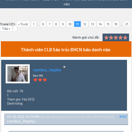
nào
Trang (21):
« Trước
1
...
6
7
8
9
10
11
12
13
14
15
16
...
21
Tiếp »
Đánh giá chủ đề:
Thành viên CLB Sáo trúc ĐHCN báo danh nào
combui_hepho
Đam Mê
Bài viết: 78
1
Tham gia: Feb 2012
Danh tiếng:
0
03-26-2012, 04:56 PM
#101
(Bài viết đã được chỉnh sửa: 03-26-2012, 04:59 PM {2} bởi
combui_hepho
.)