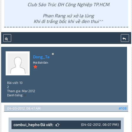
Club Sáo Trúc ĐH Công Nghiệp TP.HCM
Phan Rang xứ xở lạ lùng
Khi đi trắng bốc khi về đen thui^^
Dong_Ta
Mới Biết Đến
Bài viết: 10
2
Tham gia: Mar 2012
Danh tiếng:
0
04-03-2012, 08:47 AM
#108
combui_hepho Đã viết:
(04-02-2012, 06:07 PM)