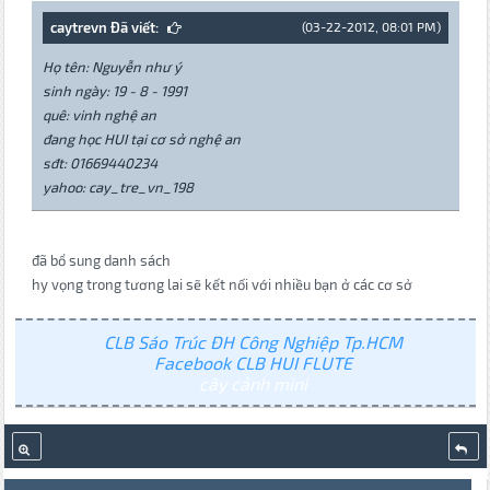
caytrevn Đã viết:
(03-22-2012, 08:01 PM)
Họ tên: Nguyễn như ý
sinh ngày: 19 - 8 - 1991
quê: vinh nghệ an
đang học HUI tại cơ sở nghệ an
sđt: 01669440234
yahoo: cay_tre_vn_198
đã bổ sung danh sách
hy vọng trong tương lai sẽ kết nối với nhiều bạn ở các cơ sở
CLB Sáo Trúc ĐH Công Nghiệp Tp.HCM
Facebook CLB HUI FLUTE
cây cảnh mini