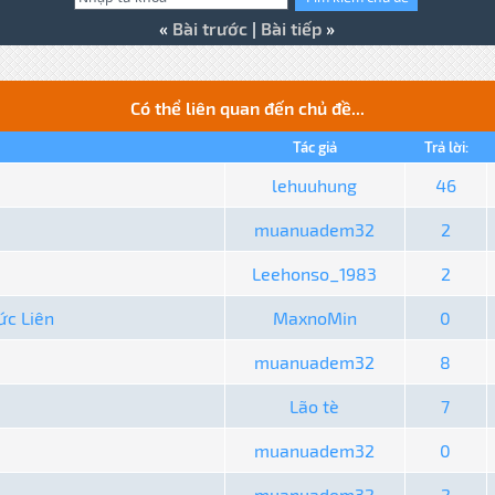
«
Bài trước
|
Bài tiếp
»
Có thể liên quan đến chủ đề...
Tác giả
Trả lời:
lehuuhung
46
muanuadem32
2
Leehonso_1983
2
ức Liên
MaxnoMin
0
muanuadem32
8
Lão tè
7
muanuadem32
0
muanuadem32
2