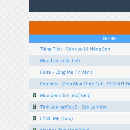
Chủ đề:
Tiếng Tiêu - Sáo của Lê Hồng Sơn
Mưa trên cuộc tình
Flute - Lòng Mẹ ( Y Vân )
Chợ tình - Minh Max Flute Cat - ST NSUT Đ
Mưa đêm tỉnh nhỏ(Tiêu)
Tình xưa nghĩa cũ - Sáo La trầm
LÒNG MẸ (Tiêu)
Mai hoa Tam lộng(Tiêu)