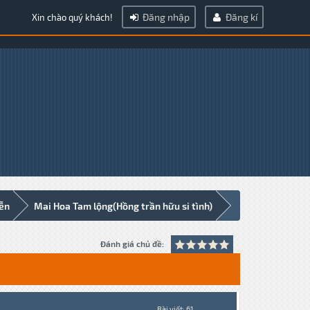
Đăng nhập
Đăng kí
Xin chào quý khách!
iễn
Mai Hoa Tam lộng(Hồng trần hữu si tình)
Đánh giá chủ đề:
Bài viết: 61