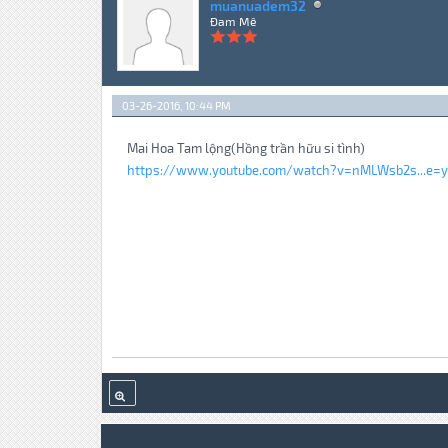
muanuadem32
Đam Mê
03-26-2016, 10:44 PM
Mai Hoa Tam lộng(Hồng trần hữu si tình)
https://www.youtube.com/watch?v=nMLWsb2s...e=y