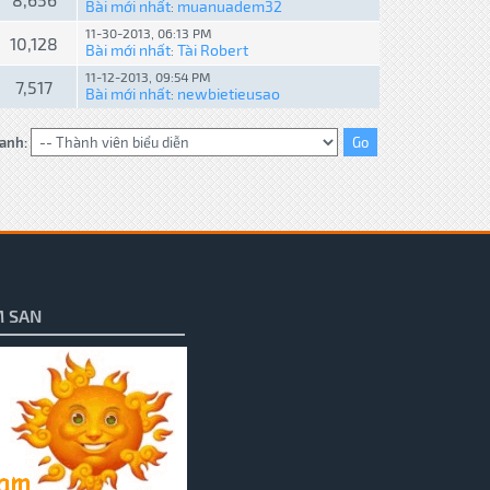
Bài mới nhất
muanuadem32
:
11-30-2013, 06:13 PM
10,128
Bài mới nhất
Tài Robert
:
11-12-2013, 09:54 PM
7,517
Bài mới nhất
newbietieusao
:
anh:
 SAN