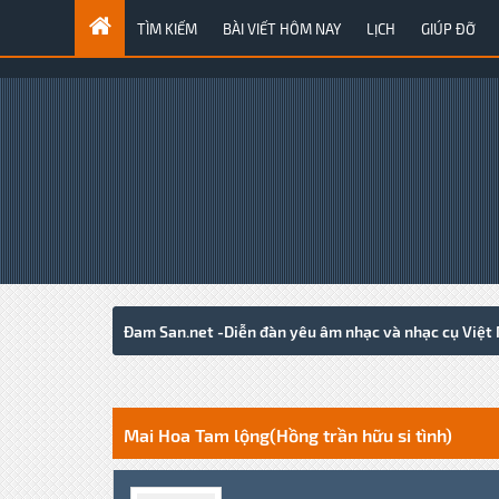
TÌM KIẾM
BÀI VIẾT HÔM NAY
LỊCH
GIÚP ĐỠ
Đam San.net -Diễn đàn yêu âm nhạc và nhạc cụ Việt
0 Votes - 0 Average
1
2
3
4
5
Mai Hoa Tam lộng(Hồng trần hữu si tình)