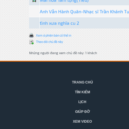
Anh Vẫn Hành Quân-Nhạc sĩ Trần Khánh T
tình xưa nghĩa cu 2
Xem ở phiên bản có thể in
Theo dõi chủ đề này
Những người đang xem chủ đề này: 1 khách
TRANG CHỦ
TÌM KIẾM
LỊCH
GIÚP ĐỠ
XEM VIDEO