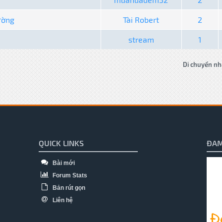
ường
Tài Robert
2
stream
1
Di chuyển nh
QUICK LINKS
ĐAM
Bài mới
Forum Stats
Bản rút gọn
Liên hệ