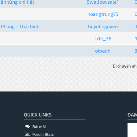
ến từng chi tiết
Swallow.sale1
hoangtrung75
 Phòng - Thái bình
huynhnguyen
1
LiTe_36
1
otxanh
Di chuyển nh
QUICK LINKS
ĐAM
Bài mới
Forum Stats