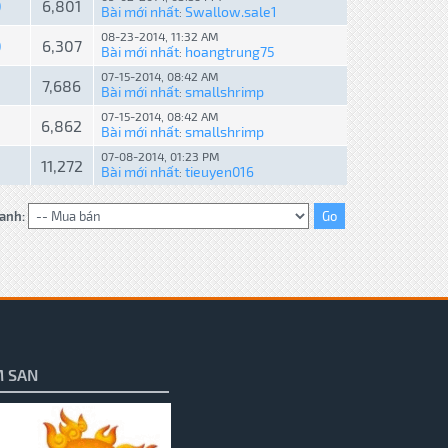
0
6,801
Bài mới nhất
Swallow.sale1
:
08-23-2014, 11:32 AM
0
6,307
Bài mới nhất
hoangtrung75
:
07-15-2014, 08:42 AM
7,686
Bài mới nhất
smallshrimp
:
07-15-2014, 08:42 AM
6,862
Bài mới nhất
smallshrimp
:
07-08-2014, 01:23 PM
3
11,272
Bài mới nhất
tieuyen016
:
anh:
 SAN