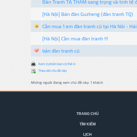
Đàn Tranh TẠ THÂM sang trọng và tinh tế đ
[Hà Nội] Bán đàn Guzheng (đàn tranh TQ)
Cần mua 1 em đàn tranh cũ tại Hà Nôi - Hải
[Hà Nội] Cần mua đàn tranh !!!
bán đàn tranh cũ
Xem ở phiên bản có thể in
Theo dõi chủ đề này
Những người đang xem chủ đề này: 1 khách
TRANG CHỦ
TÌM KIẾM
LỊCH