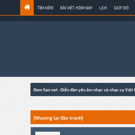
TÌM KIẾM
BÀI VIẾT HÔM NAY
LỊCH
GIÚP ĐỠ
Đam San.net -Diễn đàn yêu âm nhạc và nhạc cụ Việt
0 Votes - 0 Average
1
2
3
4
5
[Nhượng lại đàn tranh]