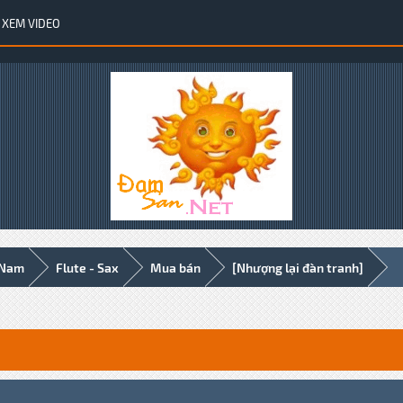
XEM VIDEO
 Nam
Flute - Sax
Mua bán
[Nhượng lại đàn tranh]