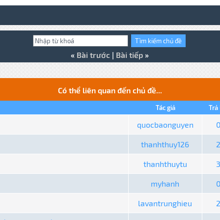
«
Bài trước
|
Bài tiếp
»
Có thể liên quan đến chủ đề...
Tác giả
Trả 
quocbaonguyen
thanhthuy126
thanhthuytu
myhanh
lavantrunghieu