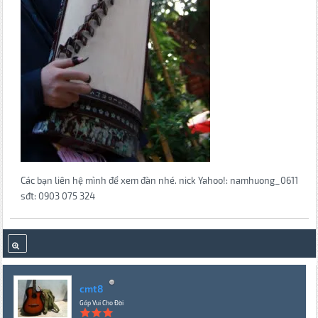
Các bạn liên hệ mình để xem đàn nhé. nick Yahoo!: namhuong_0611
sđt: 0903 075 324
cmt8
Góp Vui Cho Đời