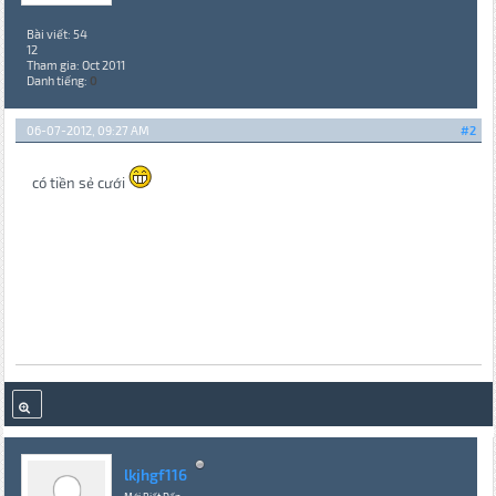
Bài viết: 54
12
Tham gia: Oct 2011
Danh tiếng:
0
06-07-2012, 09:27 AM
#2
có tiền sẻ cưới
lkjhgf116