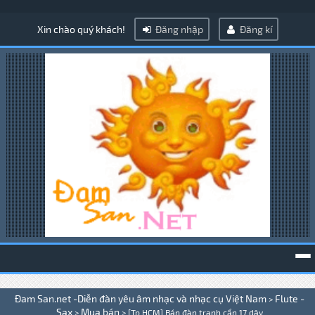
Xin chào quý khách!
Đăng nhập
Đăng kí
To
Đam San.net -Diễn đàn yêu âm nhạc và nhạc cụ Việt Nam
Flute -
>
na
Sax
Mua bán
>
>
[Tp.HCM] Bán đàn tranh cẩn 17 dây