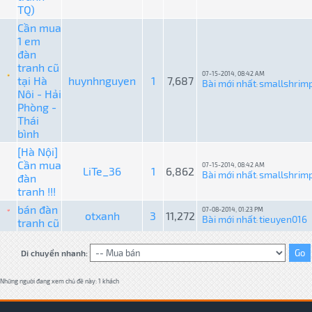
TQ)
Cần mua
1 em
đàn
tranh cũ
07-15-2014, 08:42 AM
tại Hà
huynhnguyen
1
7,687
Bài mới nhất
smallshrim
:
Nôi - Hải
Phòng -
Thái
bình
[Hà Nội]
Cần mua
07-15-2014, 08:42 AM
LiTe_36
1
6,862
Bài mới nhất
smallshrim
đàn
:
tranh !!!
bán đàn
07-08-2014, 01:23 PM
otxanh
3
11,272
Bài mới nhất
tieuyen016
tranh cũ
:
Di chuyển nhanh:
Những người đang xem chủ đề này: 1 khách