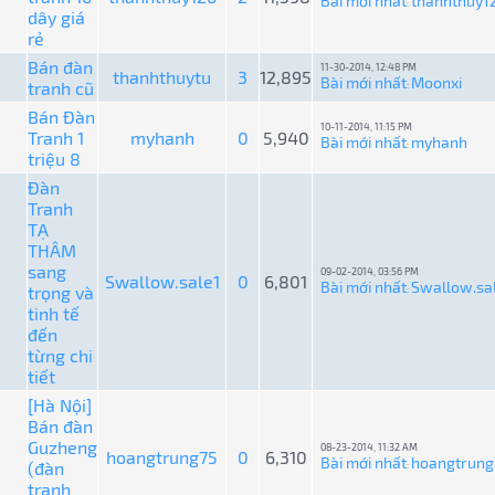
Bài mới nhất
thanhthuy1
:
dây giá
rẻ
Bán đàn
11-30-2014, 12:48 PM
thanhthuytu
3
12,895
Bài mới nhất
Moonxi
tranh cũ
:
Bán Đàn
10-11-2014, 11:15 PM
Tranh 1
myhanh
0
5,940
Bài mới nhất
myhanh
:
triệu 8
Đàn
Tranh
TẠ
THÂM
sang
09-02-2014, 03:56 PM
Swallow.sale1
0
6,801
Bài mới nhất
Swallow.sa
trọng và
:
tinh tế
đến
từng chi
tiết
[Hà Nội]
Bán đàn
Guzheng
08-23-2014, 11:32 AM
hoangtrung75
0
6,310
Bài mới nhất
hoangtrung
(đàn
:
tranh