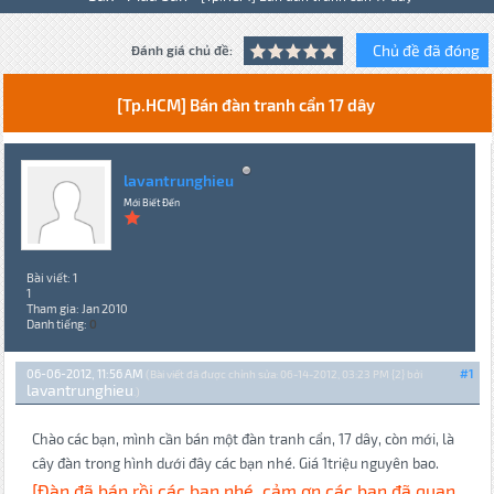
Chủ đề đã đóng
Đánh giá chủ đề:
[Tp.HCM] Bán đàn tranh cẩn 17 dây
lavantrunghieu
Mới Biết Đến
Bài viết: 1
1
Tham gia: Jan 2010
Danh tiếng:
0
06-06-2012, 11:56 AM
#1
(Bài viết đã được chỉnh sửa: 06-14-2012, 03:23 PM {2} bởi
lavantrunghieu
.)
Chào các bạn, mình cần bán một đàn tranh cẩn, 17 dây, còn mới, là
cây đàn trong hình dưới đây các bạn nhé. Giá 1triệu nguyên bao.
[Đàn đã bán rồi các bạn nhé, cảm ơn các bạn đã quan