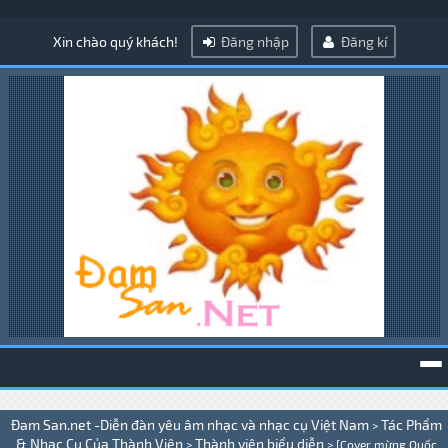
Xin chào quý khách!
Đăng nhập
Đăng kí
To
Đam San.net -Diễn đàn yêu âm nhạc và nhạc cụ Việt Nam
Tác Phẩm
>
na
& Nhạc Cụ Của Thành Viên
Thành viên biểu diễn
>
>
[Cover mừng Quốc