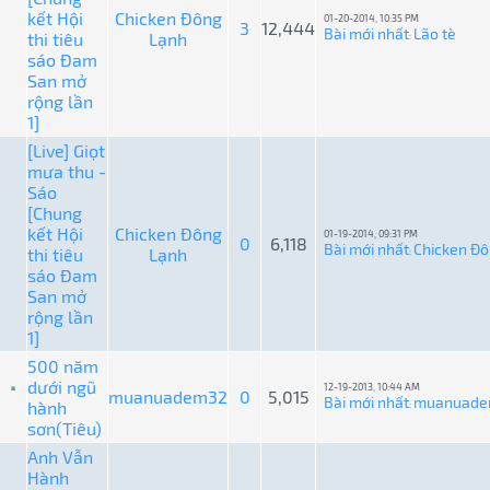
kết Hội
Chicken Đông
01-20-2014, 10:35 PM
3
12,444
Bài mới nhất
Lão tè
thi tiêu
Lạnh
:
sáo Đam
San mở
rộng lần
1]
[Live] Giọt
mưa thu -
Sáo
[Chung
kết Hội
Chicken Đông
01-19-2014, 09:31 PM
0
6,118
Bài mới nhất
Chicken Đô
thi tiêu
Lạnh
:
sáo Đam
San mở
rộng lần
1]
500 năm
dưới ngũ
12-19-2013, 10:44 AM
muanuadem32
0
5,015
Bài mới nhất
muanuade
hành
:
sơn(Tiêu)
Anh Vẫn
Hành