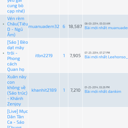
cung bò
cạp nhé)
Vén rèm
Châu(Tiêu
08-03-2014, 05:03 AM
muanuadem32
6
18,587
Bài mới nhất
muanuade
D - Ngũ
:
Âm)
[Sáo ] Bèo
dạt mây
trôi -
07-25-2014, 07:27 PM
itbn2219
1
7,905
Bài mới nhất
Leehonso_
Phong
:
cách
Quan họ
Xuân này
con
không về
01-25-2014, 03:26 PM
khanhit2189
1
7,210
Bài mới nhất
dankim
(Sáo trúc)
:
- Khánh
Zenjoy
[Live] Mục
Dân Tân
Ca - Sáo
[Chung