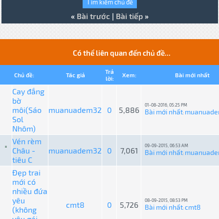
«
Bài trước
|
Bài tiếp
»
Có thể liên quan đến chủ đề...
Trả
Chủ đề:
Tác giả
Xem:
Bài mới nhất
lời:
Cay đắng
bờ
01-08-2016, 05:25 PM
môi(Sáo
muanuadem32
0
5,886
Bài mới nhất
muanuade
:
Sol
Nhôm)
Vén rèm
09-09-2015, 06:53 AM
Châu -
muanuadem32
0
7,061
Bài mới nhất
muanuade
:
tiêu C
Đẹp trai
mới có
nhiều đứa
yêu
08-09-2015, 08:53 PM
cmt8
0
5,726
Bài mới nhất
cmt8
(không
:
yêu gái