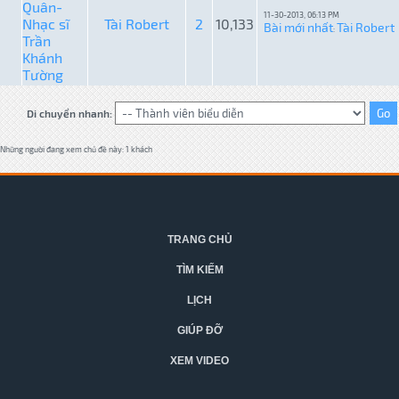
Quân-
11-30-2013, 06:13 PM
Nhạc sĩ
Tài Robert
2
10,133
Bài mới nhất
Tài Robert
:
Trần
Khánh
Tường
Di chuyển nhanh:
Những người đang xem chủ đề này: 1 khách
TRANG CHỦ
TÌM KIẾM
LỊCH
GIÚP ĐỠ
XEM VIDEO