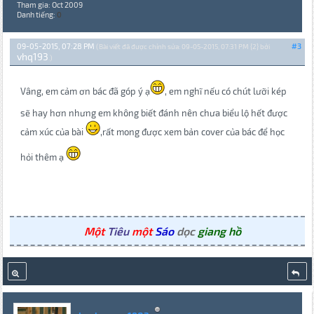
Tham gia: Oct 2009
Danh tiếng:
0
09-05-2015, 07:28 PM
#3
(Bài viết đã được chỉnh sửa: 09-05-2015, 07:31 PM {2} bởi
vhq193
.)
Vâng, em cảm ơn bác đã góp ý ạ
, em nghĩ nếu có chút lưỡi kép
sẽ hay hơn nhưng em không biết đánh nên chưa biểu lộ hết được
cảm xúc của bài
,rất mong được xem bản cover của bác để học
hỏi thêm ạ
Một
Tiêu
một
Sáo
dọc
giang hồ