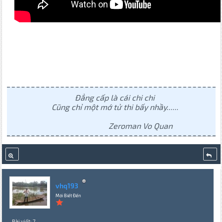
Đẳng cấp là cái chi chi
Cũng chỉ một mớ tử thi bấy nhầy......
Zeroman Vo Quan
vhq193
Mới Biết Đến
Bài viết: 7