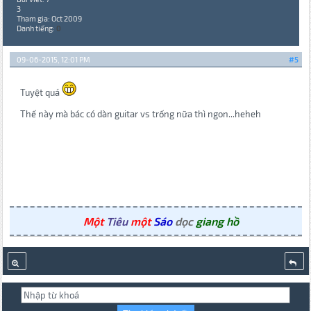
3
Tham gia: Oct 2009
Danh tiếng:
0
09-06-2015, 12:01 PM
#5
Tuyệt quá
Thế này mà bác có dàn guitar vs trống nữa thì ngon...heheh
Một
Tiêu
một
Sáo
dọc
giang hồ