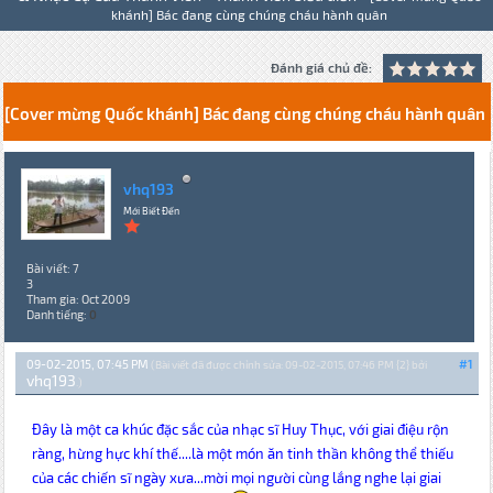
khánh] Bác đang cùng chúng cháu hành quân
Đánh giá chủ đề:
[Cover mừng Quốc khánh] Bác đang cùng chúng cháu hành quân
vhq193
Mới Biết Đến
Bài viết: 7
3
Tham gia: Oct 2009
Danh tiếng:
0
09-02-2015, 07:45 PM
#1
(Bài viết đã được chỉnh sửa: 09-02-2015, 07:46 PM {2} bởi
vhq193
.)
Đây là một ca khúc đặc sắc của nhạc sĩ Huy Thục, với giai điệu rộn
ràng, hừng hực khí thế....là một món ăn tinh thần không thể thiếu
của các chiến sĩ ngày xưa...mời mọi người cùng lắng nghe lại giai