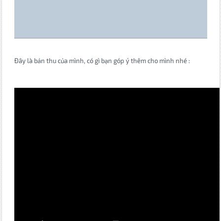
Đây là bản thu của mình, có gì bạn góp ý thêm cho mình nhé :