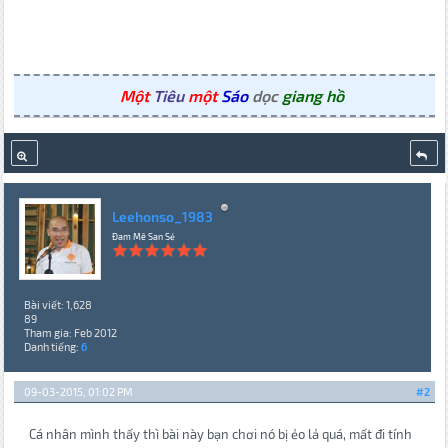
Một
Tiêu
một
Sáo
dọc
giang hồ
Leehonso_1983
Đam Mê San Sẻ
Bài viết: 1,628
89
Tham gia: Feb 2012
Danh tiếng:
6
09-03-2015, 01:02 PM
#2
Cá nhân mình thấy thì bài này bạn chơi nó bị ẻo lả quá, mất đi tính