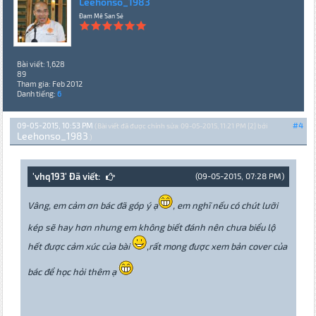
Leehonso_1983
Đam Mê San Sẻ
Bài viết: 1,628
89
Tham gia: Feb 2012
Danh tiếng:
6
09-05-2015, 10:53 PM
#4
(Bài viết đã được chỉnh sửa: 09-05-2015, 11:21 PM {2} bởi
Leehonso_1983
.)
'vhq193' Đã viết:
(09-05-2015, 07:28 PM)
Vâng, em cảm ơn bác đã góp ý ạ
, em nghĩ nếu có chút lưỡi
kép sẽ hay hơn nhưng em không biết đánh nên chưa biểu lộ
hết được cảm xúc của bài
,rất mong được xem bản cover của
bác để học hỏi thêm ạ