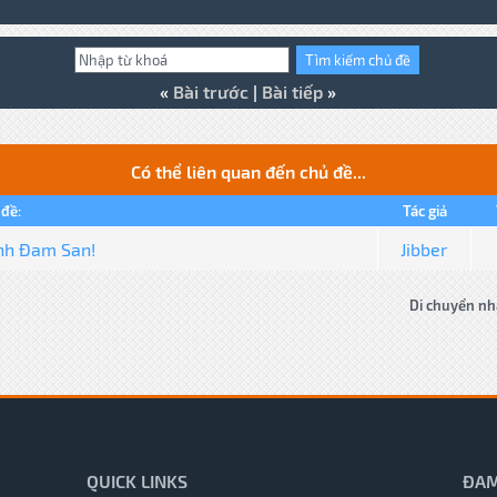
«
Bài trước
|
Bài tiếp
»
Có thể liên quan đến chủ đề...
 đề:
Tác giả
ình Đam San!
Jibber
Di chuyển nh
QUICK LINKS
ĐAM