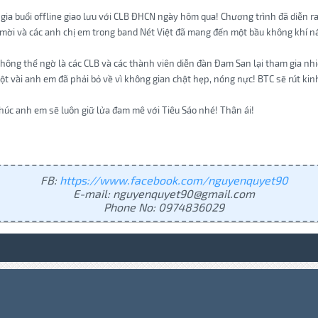
a buổi offline giao lưu với CLB ĐHCN ngày hôm qua! Chương trình đã diễn ra t
ời và các anh chị em trong band Nét Việt đã mang đến một bầu không khí náo 
không thể ngờ là các CLB và các thành viên diễn đàn Đam San lại tham gia nh
ột vài anh em đã phải bỏ về vì không gian chật hẹp, nóng nực! BTC sẽ rút kin
húc anh em sẽ luôn giữ lửa đam mê với Tiêu Sáo nhé! Thân ái!
FB:
https://www.facebook.com/nguyenquyet90
E-mail: nguyenquyet90@gmail.com
Phone No: 0974836029