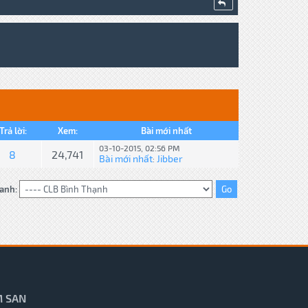
Trả lời:
Xem:
Bài mới nhất
03-10-2015, 02:56 PM
8
24,741
Bài mới nhất
Jibber
:
anh:
 SAN