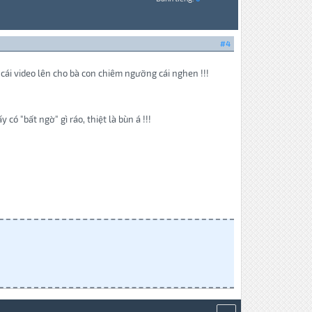
#4
cái video lên cho bà con chiêm ngưỡng cái nghen !!!
ó "bất ngờ" gì ráo, thiệt là bùn á !!!