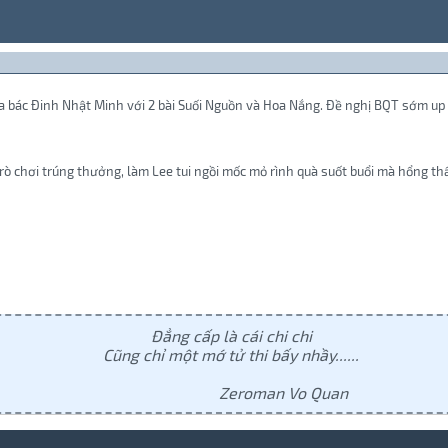
ủa bác Đinh Nhật Minh với 2 bài Suối Nguồn và Hoa Nắng. Đề nghị BQT sớm up 
rò chơi trúng thưởng, làm Lee tui ngồi mốc mỏ rình quà suốt buổi mà hổng thấy c
Đẳng cấp là cái chi chi
Cũng chỉ một mớ tử thi bấy nhầy......
Zeroman Vo Quan