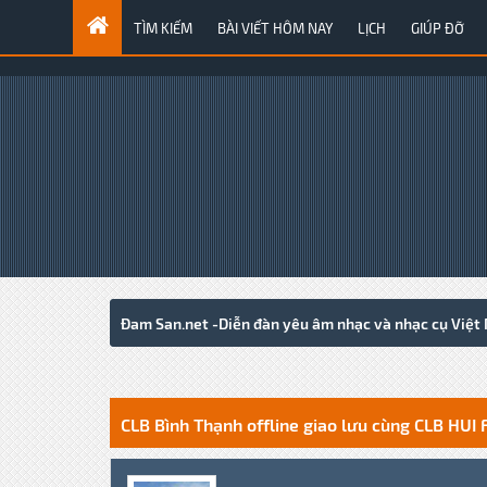
TÌM KIẾM
BÀI VIẾT HÔM NAY
LỊCH
GIÚP ĐỠ
Đam San.net -Diễn đàn yêu âm nhạc và nhạc cụ Việt
0 Votes - 0 Average
1
2
3
4
5
CLB Bình Thạnh offline giao lưu cùng CLB HUI