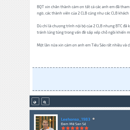
BQT xin chân thành cảm ơn tất cả các anh em đã tham gi
ngờ, các thành viên của 2 CLB cũng như các CLB khách m
Dù chỉ là chương trình nội bộ của 2 CLB nhưng BTC đã 
tránh lúng túng trong vấn đề sắp xếp chỗ ngồi khiến m
Một lần nữa xin cảm ơn anh em Tiêu Sáo rất nhiều và c
Leehonso_1983
Đam Mê San Sẻ