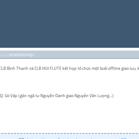
smallshrimp
{2} bởi
.)
B Bình Thạnh và CLB HUI FLUTE kết hợp tổ chức một buổi offline giao lưu, kế
, Q. Gò Vấp (gần ngã tư Nguyễn Oanh giao Nguyễn Văn Lượng...)