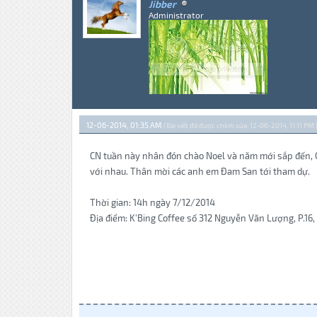
Jibber
Administrator
12-06-2014, 01:35 AM
(Bài viết đã được chỉnh sửa: 12-06-2014, 11:11 PM 
CN tuần này nhân đón chào Noel và năm mới sắp đến, CL
với nhau. Thân mời các anh em Đam San tới tham dự.
Thời gian: 14h ngày 7/12/2014
Địa điểm: K'Bing Coffee số 312 Nguyễn Văn Lượng, P.16