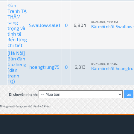
Đàn
Tranh TẠ
THÂM
sang
09-02-2014, 03:56 PM
Swallow.sale1
0
6,804
Bài mới nhất
Swallow.
trọng và
:
tinh tế
đến từng
chi tiết
[Hà Nội]
Bán đàn
Guzheng
08-23-2014, 11:32 AM
hoangtrung75
0
6,313
Bài mới nhất
hoangtru
(đàn
:
tranh
TQ)
Di chuyển nhanh:
Những người đang xem chủ đề này: 1 khách