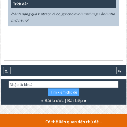
Trích dẫn:
ở ảnh nặng quá k attach đuoc, gui cho mình mail m gui ảnh nhé.
m ơ ha noi
«
Bài trước
|
Bài tiếp
»
Có thể liên quan đến chủ đề...