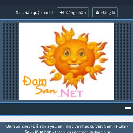
Xin chào quý khách!
Đăng nhập
Đăng kí
To
Đam San.net -Diễn đàn yêu âm nhạc và nhạc cụ Việt Nam
Flute -
>
na
Sax
Mua bán
>
>
thanh lý e đàn tranh 16 dây giá rẻ