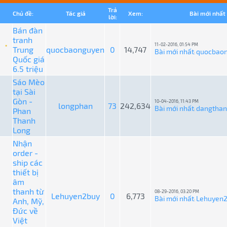
Trả
Chủ đề:
Tác giả
Xem:
Bài mới nhất
lời:
Bán đàn
tranh
11-02-2016, 01:54 PM
Trung
quocbaonguyen
0
14,747
Bài mới nhất
quocbao
:
Quốc giá
6.5 triệu
Sáo Mèo
tại Sài
Gòn -
10-04-2016, 11:43 PM
longphan
73
242,634
Bài mới nhất
dangtha
Phan
:
Thanh
Long
Nhận
order -
ship các
thiết bị
âm
thanh từ
08-29-2016, 03:20 PM
Lehuyen2buy
0
6,773
Bài mới nhất
Lehuyen
Anh, Mỹ,
:
Đức về
Việt