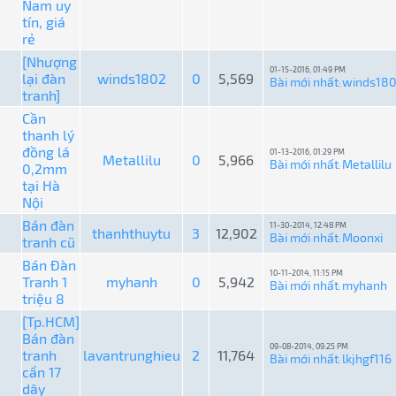
Nam uy
tín, giá
rẻ
[Nhượng
01-15-2016, 01:49 PM
lại đàn
winds1802
0
5,569
Bài mới nhất
winds18
:
tranh]
Cần
thanh lý
đồng lá
01-13-2016, 01:29 PM
Metallilu
0
5,966
Bài mới nhất
Metallilu
0,2mm
:
tại Hà
Nội
Bán đàn
11-30-2014, 12:48 PM
thanhthuytu
3
12,902
Bài mới nhất
Moonxi
tranh cũ
:
Bán Đàn
10-11-2014, 11:15 PM
Tranh 1
myhanh
0
5,942
Bài mới nhất
myhanh
:
triệu 8
[Tp.HCM]
Bán đàn
09-08-2014, 09:25 PM
tranh
lavantrunghieu
2
11,764
Bài mới nhất
lkjhgf116
:
cẩn 17
dây