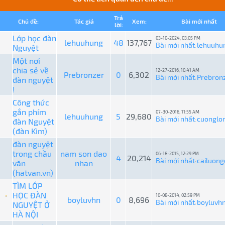
Trả
Chủ đề:
Tác giả
Xem:
Bài mới nhất
lời:
Lớp học đàn
03-10-2024, 03:05 PM
lehuuhung
48
137,767
Bài mới nhất
lehuuhu
Nguyệt
:
Một nơi
chia sẻ về
12-27-2016, 10:41 AM
Prebronzer
0
6,302
Bài mới nhất
Prebron
đàn nguyệt
:
!
Công thức
gắn phím
07-30-2016, 11:55 AM
lehuuhung
5
29,680
Bài mới nhất
cuonglo
đàn Nguyệt
:
(đàn Kìm)
đàn nguyệt
trong chầu
nam son dao
06-18-2015, 12:29 PM
4
20,214
Bài mới nhất
cailuong
văn
nhan
:
(hatvan.vn)
TÌM LỚP
HỌC ĐÀN
10-08-2014, 02:59 PM
boyluvhn
0
8,696
Bài mới nhất
boyluvh
NGUYỆT Ở
:
HÀ NỘI