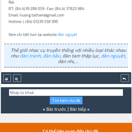
Nội
ĐT: (84.4)39 286 059- Fax: (84.4) 37823 984
Email: huong.tatham@gmail.com
Hotline: (+84) 01239 558 999
Xem chi tiết hơn tại website
đàn nguyệt
Thế giới nhạc cụ truyền thống với nhiều loại khác nhau
như
đàn tranh
,
đàn bầu
, đàn tam thập lục,
đàn nguyệt
,
đàn nhị,...
«
Bài trước
|
Bài tiếp
»
Có thể liên quan đến chủ đề...