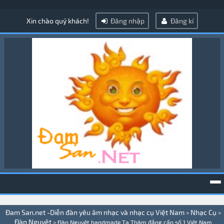
Xin chào quý khách!
Đăng nhập
Đăng kí
To
Đam San.net -Diễn đàn yêu âm nhạc và nhạc cụ Việt Nam
Nhạc Cụ
>
>
na
Đàn Nguyệt
>
Đàn Nguyệt handmade Tạ Thâm đẳng cấp số 1 Việt Nam