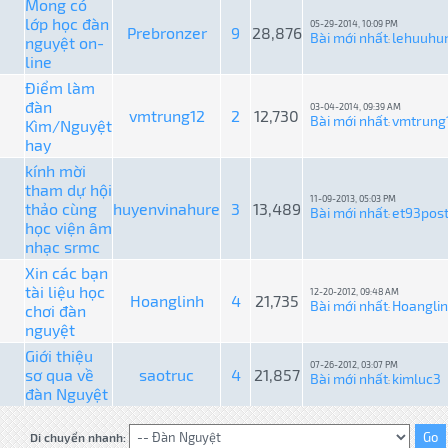
Mong có
lớp học đàn
05-29-2014, 10:09 PM
Prebronzer
9
28,876
Bài mới nhất
lehuuhu
nguyệt on-
:
line
Điểm làm
đàn
03-04-2014, 09:39 AM
vmtrung12
2
12,730
Bài mới nhất
vmtrung
Kìm/Nguyệt
:
hay
kính mời
tham dự hội
11-09-2013, 05:03 PM
thảo cùng
huyenvinahure
3
13,489
Bài mới nhất
et93pos
:
học viện âm
nhạc srmc
Xin các bạn
tài liệu học
12-20-2012, 09:48 AM
Hoanglinh
4
21,735
Bài mới nhất
Hoangli
chơi đàn
:
nguyệt
Giới thiệu
07-26-2012, 03:07 PM
sơ qua về
saotruc
4
21,857
Bài mới nhất
kimluc3
:
đàn Nguyệt
Di chuyển nhanh: