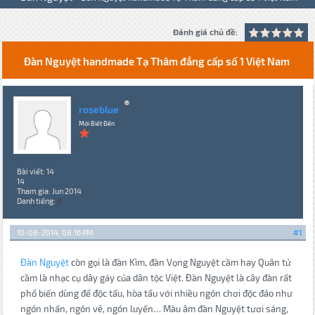
Đánh giá chủ đề:
Đàn Nguyệt handmade Tạ Thâm đẳng cấp số 1 Việt Nam
roseblue
Mới Biết Đến
Bài viết: 14
14
Tham gia: Jun 2014
Danh tiếng:
0
10-08-2014, 08:16 PM
#1
Đàn Nguyệt
còn gọi là đàn Kìm, đàn Vọng Nguyệt cầm hay Quân tử
cầm là nhạc cụ dây gảy của dân tộc Việt. Đàn Nguyệt là cây đàn rất
phổ biến dùng để độc tấu, hòa tấu với nhiều ngón chơi độc đáo như
ngón nhấn, ngón vê, ngón luyến… Màu âm đàn Nguyệt tươi sáng,