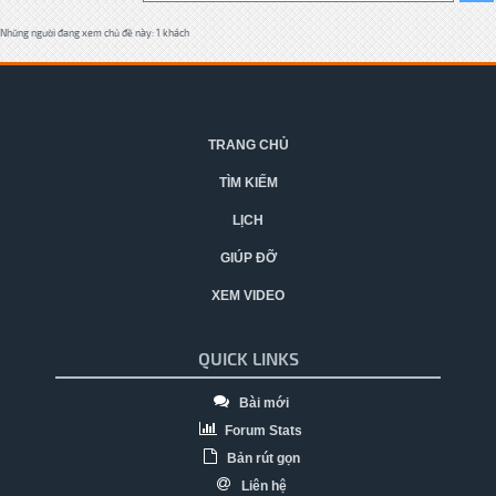
Những người đang xem chủ đề này: 1 khách
TRANG CHỦ
TÌM KIẾM
LỊCH
GIÚP ĐỠ
XEM VIDEO
QUICK LINKS
Bài mới
Forum Stats
Bản rút gọn
Liên hệ