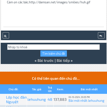
Cảm ơn các bác.http://damsan.net/images/smilies/huh.gif
«
Bài trước
|
Bài tiếp
»
Có thể liên quan đến chủ đề...
Trả
Chủ đề:
Tác giả
Xem:
Bài mới nhất
lời:
Lớp học đàn
03-10-2024, 03:05 PM
lehuuhung
48
137,883
Bài mới nhất
lehuuhung
Nguyệt
: