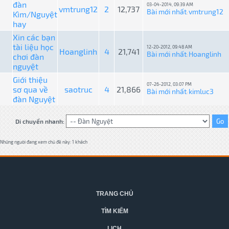
đàn
03-04-2014, 09:39 AM
vmtrung12
2
12,737
Bài mới nhất
vmtrung12
Kìm/Nguyệt
:
hay
Xin các bạn
tài liệu học
12-20-2012, 09:48 AM
Hoanglinh
4
21,741
Bài mới nhất
Hoanglinh
chơi đàn
:
nguyệt
Giới thiệu
07-26-2012, 03:07 PM
sơ qua về
saotruc
4
21,866
Bài mới nhất
kimluc3
:
đàn Nguyệt
Di chuyển nhanh:
Những người đang xem chủ đề này: 1 khách
TRANG CHỦ
TÌM KIẾM
LỊCH