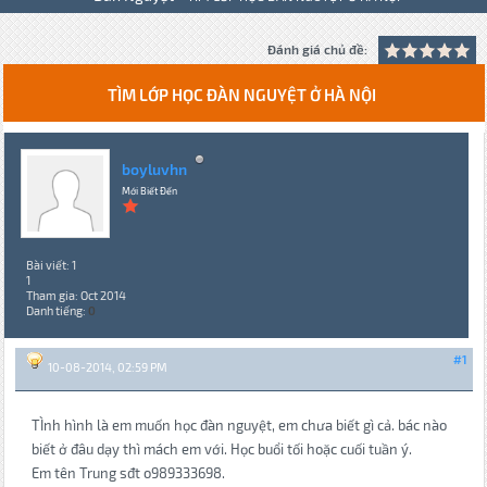
Đánh giá chủ đề:
TÌM LỚP HỌC ĐÀN NGUYỆT Ở HÀ NỘI
boyluvhn
Mới Biết Đến
Bài viết: 1
1
Tham gia: Oct 2014
Danh tiếng:
0
#1
10-08-2014, 02:59 PM
TÌnh hình là em muốn học đàn nguyệt, em chưa biết gì cả. bác nào
biết ở đâu dạy thì mách em với. Học buổi tối hoặc cuối tuần ý.
Em tên Trung sđt o989333698.