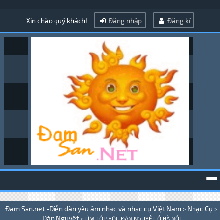
Xin chào quý khách!
Đăng nhập
Đăng kí
To
Đam San.net -Diễn đàn yêu âm nhạc và nhạc cụ Việt Nam
Nhạc Cụ
>
>
na
Đàn Nguyệt
>
TÌM LỚP HỌC ĐÀN NGUYỆT Ở HÀ NỘI