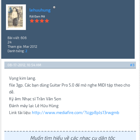
lehuuhung
Rất Đam Mê
Bài viết: 606
24
Tham gia: Mar 2012
Danh tiếng:
2
08-17-2012, 10:54 AM
#3
Vọng kim lang.
file 3gp. Các bạn dùng Guitar Pro 5.0 để mở nghe MIDI tập theo cho
dễ.
Ký âm: Nhạc sĩ Trần Văn Sơn
Đánh máy lại: Lê Hữu Hùng
Link tài liệu:
http://www.mediafire.com/?lcgp8pls13rwgmb
Muốn tìm hiểu về các nhạc cụ dân tộc