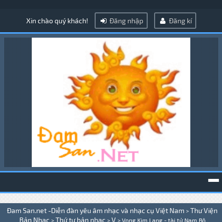
Xin chào quý khách!
Đăng nhập
Đăng kí
To
Đam San.net -Diễn đàn yêu âm nhạc và nhạc cụ Việt Nam
Thư Viện
>
na
Bản Nhạc
Thứ tự bản nhạc
V
>
>
>
Vọng Kim Lang - tài tử Nam Bộ