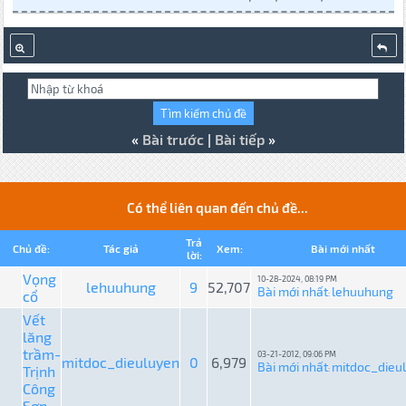
«
Bài trước
|
Bài tiếp
»
Có thể liên quan đến chủ đề...
Trả
Chủ đề:
Tác giả
Xem:
Bài mới nhất
lời:
Vọng
10-28-2024, 08:19 PM
lehuuhung
9
52,707
Bài mới nhất
lehuuhung
cổ
:
Vết
lăng
trầm-
03-21-2012, 09:06 PM
mitdoc_dieuluyen
0
6,979
Bài mới nhất
mitdoc_dieu
Trịnh
:
Công
Sơn