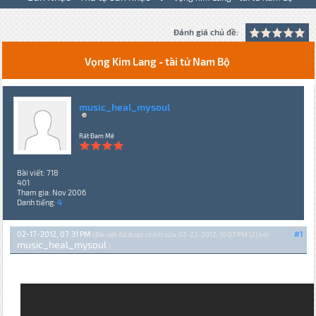
Đánh giá chủ đề:
Vọng Kim Lang - tài tử Nam Bộ
music_heal_mysoul
Rất Đam Mê
Bài viết: 718
401
Tham gia: Nov 2006
Danh tiếng:
4
02-17-2012, 07:31 PM
#1
(Bài viết đã được chỉnh sửa: 02-22-2012, 10:07 PM {2} bởi
music_heal_mysoul
.)