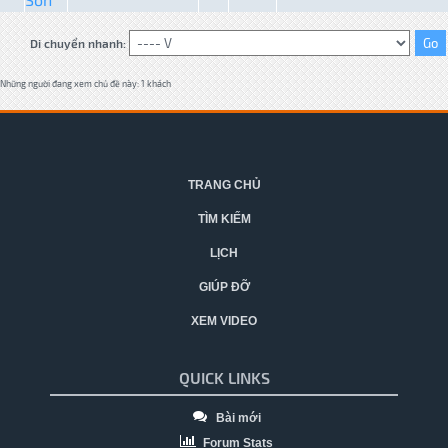
Di chuyển nhanh:
Những người đang xem chủ đề này: 1 khách
TRANG CHỦ
TÌM KIẾM
LỊCH
GIÚP ĐỠ
XEM VIDEO
QUICK LINKS
Bài mới
Forum Stats