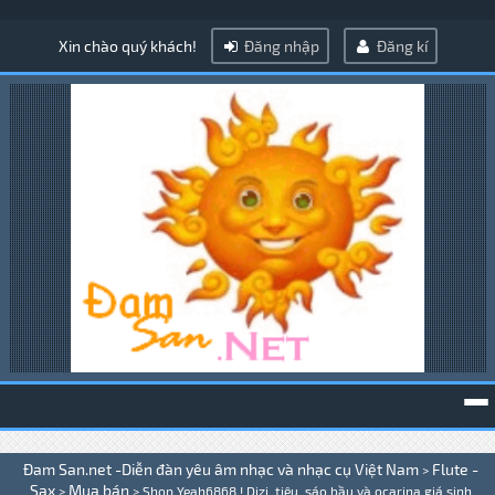
Xin chào quý khách!
Đăng nhập
Đăng kí
To
Đam San.net -Diễn đàn yêu âm nhạc và nhạc cụ Việt Nam
Flute -
>
na
Sax
Mua bán
>
>
Shop Yeah6868 ! Dizi, tiêu, sáo bầu và ocarina giá sinh