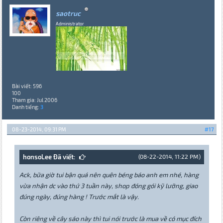
saotruc
Administrator
Bài viết: 596
100
Tham gia: Jul 2006
Danh tiếng:
3
08-23-2014, 09:31 PM
#17
honsoLee Đã viết:
(08-22-2014, 11:22 PM)
Ack, bữa giờ tui bận quá nên quên béng báo anh em nhé, hàng
vừa nhận dc vào thứ 3 tuần này, shop đóng gói kỹ lưỡng, giao
đúng ngày, đúng hàng ! Trước mắt là vậy.
Còn riêng về cây sáo này thì tui nói trước là mua về có mục đích