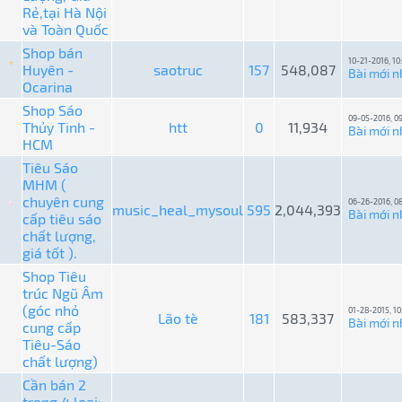
Rẻ,tại Hà Nội
và Toàn Quốc
Shop bán
10-21-2016, 10
Huyên -
saotruc
157
548,087
Bài mới n
Ocarina
Shop Sáo
09-05-2016, 0
Thủy Tinh -
htt
0
11,934
Bài mới n
HCM
Tiêu Sáo
MHM (
chuyên cung
06-26-2016, 0
music_heal_mysoul
595
2,044,393
Bài mới n
cấp tiêu sáo
chất lượng,
giá tốt ).
Shop Tiêu
trúc Ngũ Âm
(góc nhỏ
01-28-2015, 10
Lão tè
181
583,337
Bài mới n
cung cấp
Tiêu-Sáo
chất lượng)
Cần bán 2
trong 4 loại: