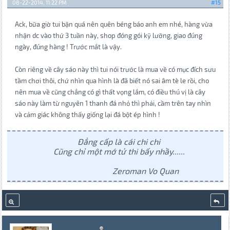
08-22-2014, 11:22 PM
#15
Ack, bữa giờ tui bận quá nên quên béng báo anh em nhé, hàng vừa
nhận dc vào thứ 3 tuần này, shop đóng gói kỹ lưỡng, giao đúng
ngày, đúng hàng ! Trước mắt là vậy.
Còn riêng về cây sáo này thì tui nói trước là mua về có mục đích sưu
tầm chơi thôi, chứ nhìn qua hình là đã biết nó sai âm tè le rồi, cho
nên mua về cũng chẳng có gì thất vọng lắm, có điều thú vị là cây
sáo này làm từ nguyên 1 thanh đá nhỏ thì phải, cầm trên tay nhìn
và cảm giác không thấy giống lại đá bột ép hình !
Đẳng cấp là cái chi chi
Cũng chỉ một mớ tử thi bấy nhầy......
Zeroman Vo Quan