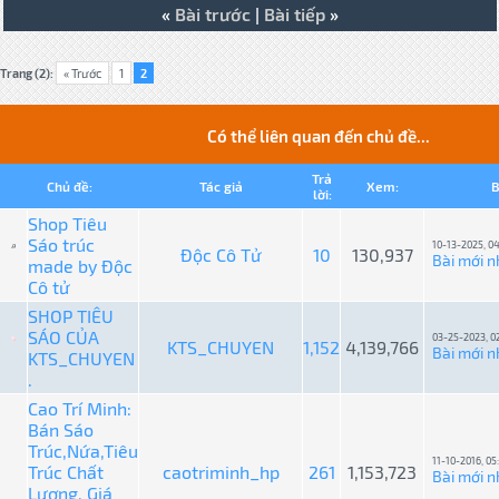
«
Bài trước
|
Bài tiếp
»
Trang (2):
« Trước
1
2
Có thể liên quan đến chủ đề...
Trả
Chủ đề:
Tác giả
Xem:
B
lời:
Shop Tiêu
Sáo trúc
10-13-2025, 0
Độc Cô Tử
10
130,937
Bài mới n
made by Độc
Cô tử
SHOP TIÊU
SÁO CỦA
03-25-2023, 0
KTS_CHUYEN
1,152
4,139,766
Bài mới n
KTS_CHUYEN
.
Cao Trí Minh:
Bán Sáo
Trúc,Nứa,Tiêu
11-10-2016, 05
Trúc Chất
caotriminh_hp
261
1,153,723
Bài mới n
Lượng, Giá