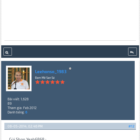
Leehonso_1983
Đam Mê San Sẻ
Bài viết: 1,628
89
Tham gia: Feb 2012
Danh tiếng:
6
08-05-2014, 02:46 PM
#12
Gửi Shop Yeah6868 :