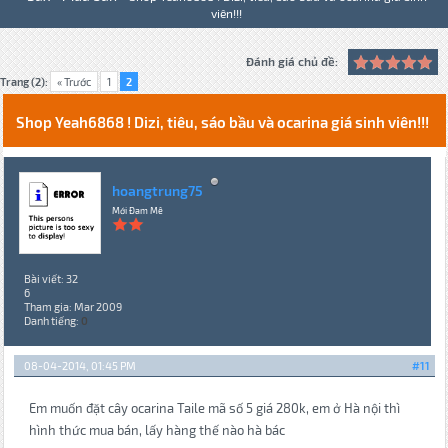
viên!!!
Đánh giá chủ đề:
Trang (2):
« Trước
1
2
Shop Yeah6868 ! Dizi, tiêu, sáo bầu và ocarina giá sinh viên!!!
hoangtrung75
Mới Đam Mê
Bài viết: 32
6
Tham gia: Mar 2009
Danh tiếng:
0
08-04-2014, 01:45 PM
#11
Em muốn đặt cây ocarina Taile mã số 5 giá 280k, em ở Hà nội thì
hình thức mua bán, lấy hàng thế nào hà bác