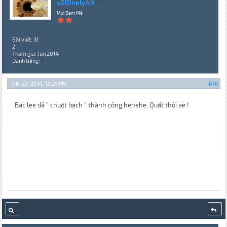
s0l0nely49
Mới Đam Mê
Bài viết: 31
2
Tham gia: Jun 2014
Danh tiếng:
0
08-23-2014, 12:29 PM
#16
Bác lee đã " chuột bạch " thành công,hehehe. Quất thôi ae !