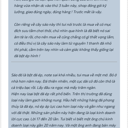
hàng vừa nhận dc vào thứ 3 tuần này, shop đóng gói kỹ
lưỡng, giao đúng ngày, đúng hàng ! Trước mắt là vậy.
Còn riêng về cây sáo này thì tui nói trước là mua về có mục
đích sưu tầm chơi thôi, chứ nhìn qua hình là đã biết nó sai
âm tè le rồi, cho nên mua về cũng chẳng có gì thất vọng lắm,
có điều thú vị là cây sáo này làm từ nguyên 1 thanh đá nhỏ
thì phải, cầm trên tay nhìn và cảm giác không thấy giống lại
đá bột ép hình !
Sáo đó là bột đá ép, note sai khá nhiều, tui mua về một mớ. Bỏ ở
nhà hơn năm nay. Đá thiên nhiên, một cục dài cở đó còn thô là
cả triệu bạc rồi. Lấy đâu ra ngọc mà mấy trăm ngàn.
Hiện nay loại bột đá ép rất phổ biến. Trên thị trường đã dùng
loại này làm gạch không nung. Hầu hết những hàng đá phong
thủy là đá ép, nó ép áp lực cao hơn loại này và gần như ngang
với đá thật. Những sản phẩm này hiện đang là loại kinh doanh
lời cực cao. Lời 17 đến 20 lần. Tui biết vì biết một ông chú kinh
doanh loại này gần 20 năm nay. Và một ông anh đang bán máy