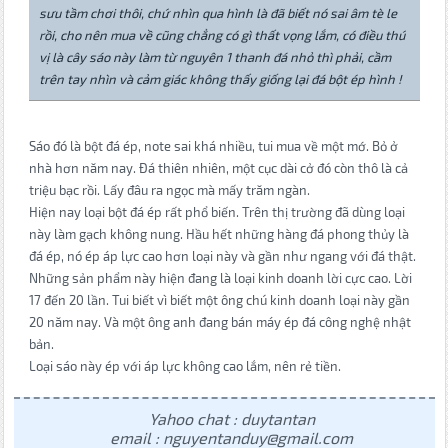
sưu tầm chơi thôi, chứ nhìn qua hình là đã biết nó sai âm tè le
rồi, cho nên mua về cũng chẳng có gì thất vọng lắm, có điều thú
vị là cây sáo này làm từ nguyên 1 thanh đá nhỏ thì phải, cầm
trên tay nhìn và cảm giác không thấy giống lại đá bột ép hình !
Sáo đó là bột đá ép, note sai khá nhiều, tui mua về một mớ. Bỏ ở
nhà hơn năm nay. Đá thiên nhiên, một cục dài cở đó còn thô là cả
triệu bạc rồi. Lấy đâu ra ngọc mà mấy trăm ngàn.
Hiện nay loại bột đá ép rất phổ biến. Trên thị trường đã dùng loại
này làm gạch không nung. Hầu hết những hàng đá phong thủy là
đá ép, nó ép áp lực cao hơn loại này và gần như ngang với đá thật.
Những sản phẩm này hiện đang là loại kinh doanh lời cực cao. Lời
17 đến 20 lần. Tui biết vì biết một ông chú kinh doanh loại này gần
20 năm nay. Và một ông anh đang bán máy ép đá công nghệ nhật
bản.
Loại sáo này ép với áp lực không cao lắm, nên rẻ tiền.
Yahoo chat : duytantan
email : nguyentanduy@gmail.com