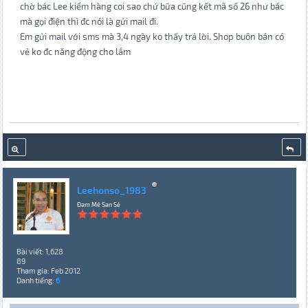
chờ bác Lee kiểm hàng coi sao chứ bữa cũng kết mã số 26 như bác
mà gọi điện thì đc nói là gửi mail đi.
Em gửi mail với sms mà 3,4 ngày ko thấy trả lời. Shop buôn bán có
vẻ ko đc năng động cho lắm
Leehonso_1983
Đam Mê San Sẻ
Bài viết: 1,628
89
Tham gia: Feb 2012
Danh tiếng:
6