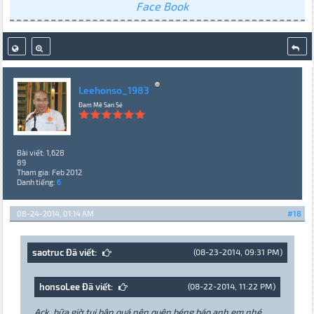
Face Book
Leehonso_1983
Đam Mê San Sẻ
Bài viết: 1,628
89
Tham gia: Feb 2012
Danh tiếng:
6
08-24-2014, 01:14 AM
#18
saotruc Đã viết:
(08-23-2014, 09:31 PM)
honsoLee Đã viết:
(08-22-2014, 11:22 PM)
Ack, bữa giờ tui bận quá nên quên béng báo anh em nhé,