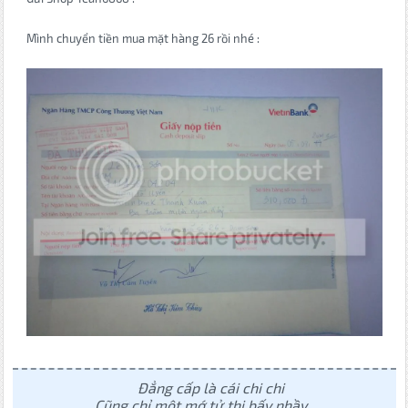
Mình chuyển tiền mua mặt hàng 26 rồi nhé :
Đẳng cấp là cái chi chi
Cũng chỉ một mớ tử thi bấy nhầy......