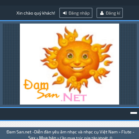
Xin chào quý khách!
Đăng nhập
Đăng kí
To
Đam San.net -Diễn đàn yêu âm nhạc và nhạc cụ Việt Nam
Flute -
>
na
Sax
Mua bán
>
>
Cần mua trúc nứa tập khoét :D