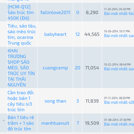
[HCM-Q12]
11-29-2014, 04:30 PM
Sáo trúc tím
fallinlove2011
0
8,290
Bài mới nhất
fa
:
450K (Đô)
Tiêu, sáo tàu,
sáo mèo trúc
10-29-2014, 10:17 PM
babyheart
12
44,565
Bài mới nhất
sa
tím, ocarina
:
Trung quốc
KHAI
TRƯƠNG
SHOP SÁO
10-22-2014, 08:46 PM
MÈO, SÁO
cuongcemp
20
71,054
Bài mới nhất
so
:
TRÚC UY TÍN
TẠI THÁI
NGUYÊN
Cần trao đổi
hoặc bán 1
07-11-2014, 08:28 PM
song than
3
11,839
Bài mới nhất
s0
cây tiêu si3
:
trúc tím
Bán 1 tiêu rê
07-08-2014, 07:38 PM
trầm + 1 sáo
manhtuanuit
7
19,509
Bài mới nhất
ma
:
đô trúc tím