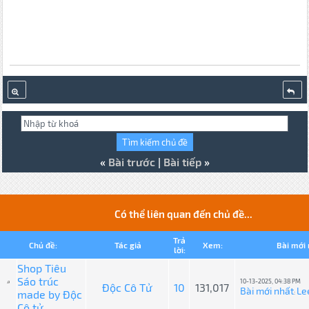
«
Bài trước
|
Bài tiếp
»
Có thể liên quan đến chủ đề...
Trả
Chủ đề:
Tác giả
Xem:
Bài mới 
lời:
Shop Tiêu
Sáo trúc
10-13-2025, 04:38 PM
Độc Cô Tử
10
131,017
Bài mới nhất
Le
made by Độc
:
Cô tử