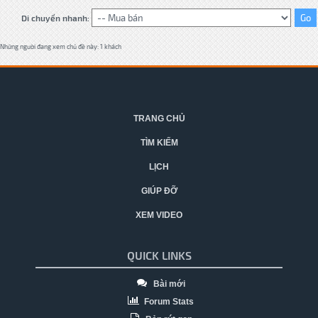
Di chuyển nhanh:
Những người đang xem chủ đề này: 1 khách
TRANG CHỦ
TÌM KIẾM
LỊCH
GIÚP ĐỠ
XEM VIDEO
QUICK LINKS
Bài mới
Forum Stats