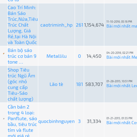
Cao Trí Minh:
Bán Sáo
Trúc,Nứa,Tiêu
11-10-2016, 05:16 PM
Trúc Chất
caotriminh_hp
261
1,154,674
Bài mới nhất
ma
:
Lượng, Giá
Rẻ,tại Hà Nội
và Toàn Quốc
Bán bộ sáo
04-20-2016, 02:21 PM
trúc cơ bản 9
Metallilu
0
14,450
Bài mới nhất
Me
:
tone …
Shop Tiêu
trúc Ngũ Âm
(góc nhỏ
01-28-2015, 10:51 PM
Lão tè
181
583,707
Bài mới nhất
Le
cung cấp
:
Tiêu-Sáo
chất lượng)
Cần bán 2
trong 4 loại:
Panflute, sáo
01-21-2015, 01:55 PM
quocbinhnguyen
3
31,334
Bài mới nhất
Co
bầu, tiêu trúc
:
tím và flute
mới giá rẻ