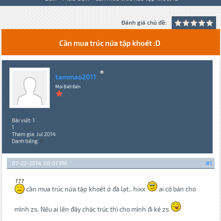
Đánh giá chủ đề:
Cần mua trúc nứa tập khoét :D
tammao2011
Mới Biết Đến
Bài viết: 1
1
Tham gia: Jul 2014
Danh tiếng:
0
07-22-2014, 08:07 PM
#1
cần mua trúc nứa tập khoét ở đà lạt.. hixx
ai có bán cho
mình zs. Nếu ai lên đây chặc trúc thì cho mình đi ké zs