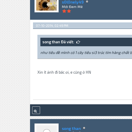
s0l0nely49
Mới Đam Mê
07-10-2014, 02:49 PM
song than Đã viết:
như tiêu đề mình có 1 cây tiêu si3 trúc tím hàng chất 
Xin ít ảnh đi bác ơi, e cũng ở HN
song than