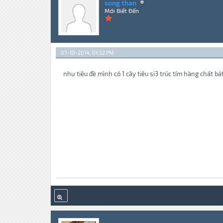
song than
Mới Biết Đến
07-10-2014, 01:52 PM
như tiêu đề mình có 1 cây tiêu si3 trúc tím hàng chất b