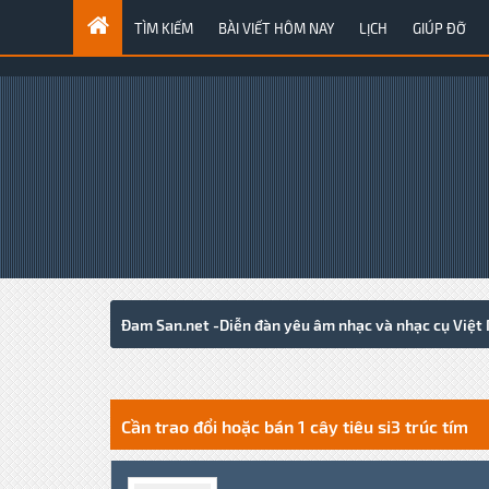
TÌM KIẾM
BÀI VIẾT HÔM NAY
LỊCH
GIÚP ĐỠ
Đam San.net -Diễn đàn yêu âm nhạc và nhạc cụ Việt
0 Votes - 0 Average
1
2
3
4
5
Cần trao đổi hoặc bán 1 cây tiêu si3 trúc tím