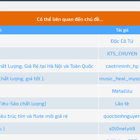
Có thể liên quan đến chủ đề...
ề:
Tác giả
Độc Cô Tử
KTS_CHUYEN
hất Lượng, Giá Rẻ,tại Hà Nội và Toàn Quốc
caotriminh_hp
ất lượng, giá tốt ).
music_heal_myso
Metallilu
Tiêu-Sáo chất lượng)
Lão tè
iêu trúc tím và flute mới giá rẻ
quocbinhnguye
u )
s0l0nely49