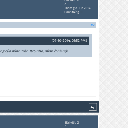
2
Tham gia: Jun 2014
Danh tiếng:
0
#2
(07-10-2014, 01:52 PM)
àng của mình trên 1tr5 nhé, mình ở hà nội.
Bài viết: 2
1