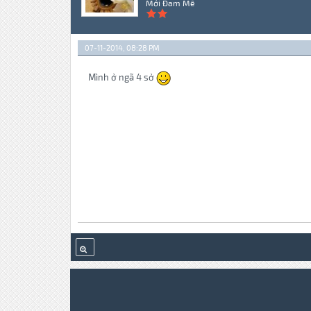
Mới Đam Mê
07-11-2014, 08:28 PM
Mình ở ngã 4 sở