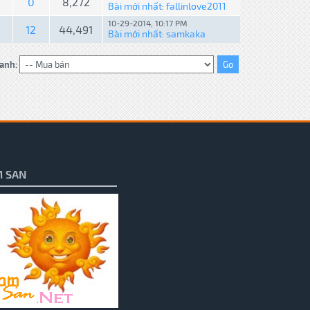
0
8,272
Bài mới nhất
fallinlove2011
:
10-29-2014, 10:17 PM
12
44,491
Bài mới nhất
samkaka
:
anh:
 SAN