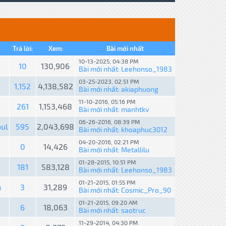
Trả lời:
Xem:
Bài mới nhất
10-13-2025, 04:38 PM
10
130,906
Bài mới nhất
Leehonso_1983
:
03-25-2023, 02:51 PM
1,152
4,138,582
Bài mới nhất
akiaphuong
:
11-10-2016, 05:16 PM
261
1,153,468
Bài mới nhất
manhtkv
:
06-26-2016, 08:39 PM
ul
595
2,043,698
Bài mới nhất
khoaphuc3012
:
04-20-2016, 02:21 PM
0
14,426
Bài mới nhất
Metallilu
:
01-28-2015, 10:51 PM
181
583,128
Bài mới nhất
Leehonso_1983
:
01-21-2015, 01:55 PM
n
3
31,289
Bài mới nhất
Cosmic_Pro_90
:
01-21-2015, 09:20 AM
6
18,063
Bài mới nhất
saotruc
:
11-29-2014, 04:30 PM