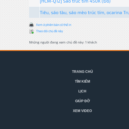
[HCM-Q12] Sáo trúc tím 450K (Đô)
Tiêu, sáo tàu, sáo mèo trúc tím, ocarina T
Xem ở phiên bản có thể in
Theo dõi chủ đề này
Những người đang xem chủ đề này: 1 khách
TRANG CHỦ
TÌM KIẾM
LỊCH
GIÚP ĐỠ
XEM VIDEO