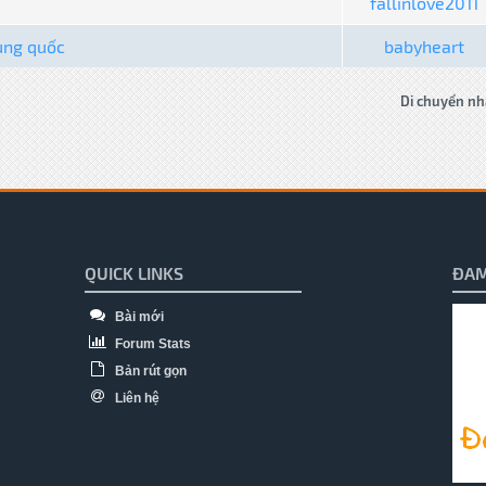
fallinlove2011
rung quốc
babyheart
Di chuyển nh
QUICK LINKS
ĐAM
Bài mới
Forum Stats
Bản rút gọn
Liên hệ