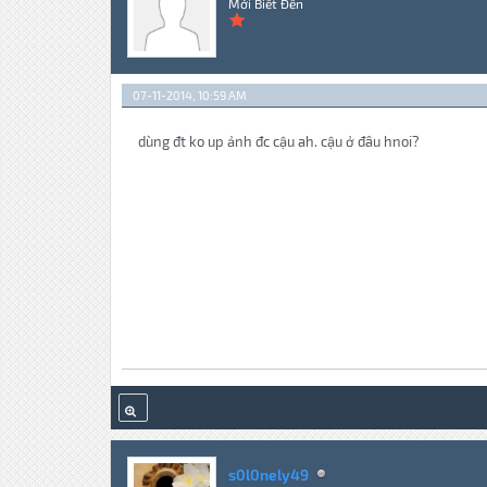
Mới Biết Đến
07-11-2014, 10:59 AM
dùng đt ko up ảnh đc cậu ah. cậu ở đâu hnoi?
s0l0nely49