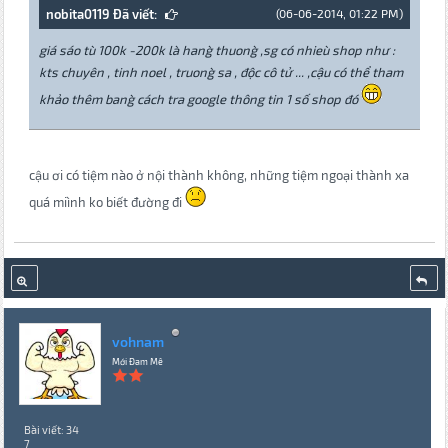
nobita0119 Đã viết:
(06-06-2014, 01:22 PM)
giá sáo tu` 100k -200k la` hang` thuong` ,sg có nhieu` shop như :
kts chuyên , tinh noel , truong` sa , độc cô tử ... ,cậu có thể tham
khảo thêm bang` cách tra google thông tin 1 số shop đó
cậu ơi có tiệm nào ở nội thành không, những tiệm ngoại thành xa
quá miình ko biết đường đi
vohnam
Mới Đam Mê
Bài viết: 34
7