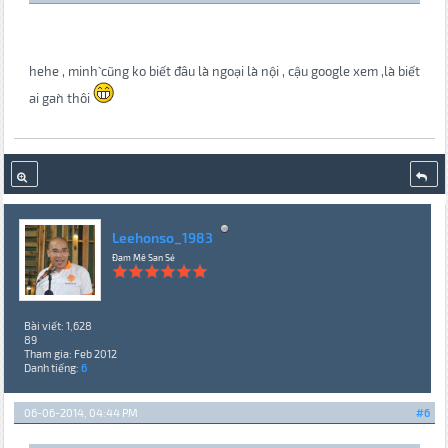
hehe , minh` cũng ko biết đâu la` ngoại la` nội , cậu google xem ,la` biết
ai gan` thôi
Leehonso_1983
Đam Mê San Sẻ
Bài viết: 1,628
89
Tham gia: Feb 2012
Danh tiếng:
6
06-06-2014, 04:44 PM
#6