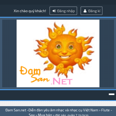
Xin chào quý khách!
Đăng nhập
Đăng kí
To
Đam San.net -Diễn đàn yêu âm nhạc và nhạc cụ Việt Nam
Flute -
>
na
Sax
Mua bán
>
>
đặt sáo, quận 7, tp hcm