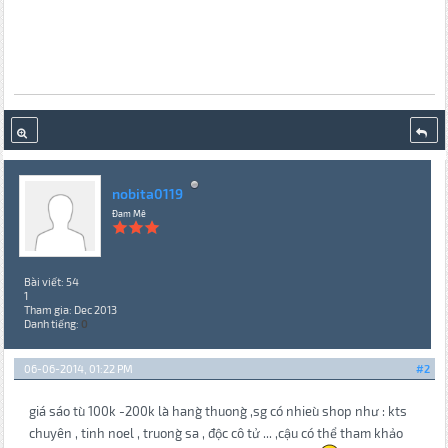
nobita0119
Đam Mê
Bài viết: 54
1
Tham gia: Dec 2013
Danh tiếng:
0
06-06-2014, 01:22 PM
#2
giá sáo tu` 100k -200k la` hang` thuong` ,sg có nhieu` shop như : kts
chuyên , tinh noel , truong` sa , độc cô tử ... ,cậu có thể tham khảo