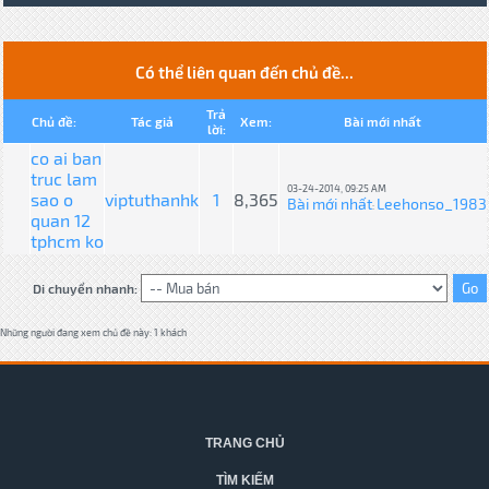
Có thể liên quan đến chủ đề...
Trả
Chủ đề:
Tác giả
Xem:
Bài mới nhất
lời:
co ai ban
truc lam
03-24-2014, 09:25 AM
sao o
viptuthanhk
1
8,365
Bài mới nhất
Leehonso_1983
:
quan 12
tphcm ko
Di chuyển nhanh:
Những người đang xem chủ đề này: 1 khách
TRANG CHỦ
TÌM KIẾM