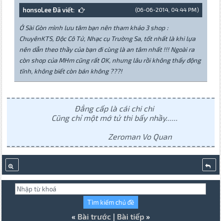
honsoLee Đã viết:
(06-06-2014, 04:44 PM)
Ở Sài Gòn mình lưu tâm bạn nên tham khảo 3 shop :
ChuyênKTS, Độc Cô Tử, Nhạc cụ Trường Sa, tốt nhất là khi lựa
nên dẫn theo thầy của bạn đi cùng là an tâm nhất !!! Ngoài ra
còn shop của MHm cũng rất OK, nhưng lâu rồi không thấy động
tĩnh, không biết còn bán không ???!
Đẳng cấp là cái chi chi
Cũng chỉ một mớ tử thi bấy nhầy......
Zeroman Vo Quan
«
Bài trước
|
Bài tiếp
»