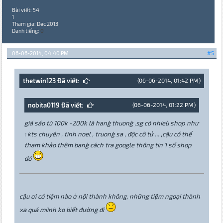
Bài viết: 54
1
Tham gia: Dec 2013
Danh tiếng:
0
06-06-2014, 04:40 PM
#5
thetwin123 Đã viết:
(06-06-2014, 01:42 PM)
nobita0119 Đã viết:
(06-06-2014, 01:22 PM)
giá sáo tu` 100k -200k la` hang` thuong` ,sg có nhieu` shop như
: kts chuyên , tinh noel , truong` sa , độc cô tử ... ,cậu có thể
tham khảo thêm bang` cách tra google thông tin 1 số shop
đó
cậu ơi có tiệm nào ở nội thành không, những tiệm ngoại thành
xa quá miình ko biết đường đi