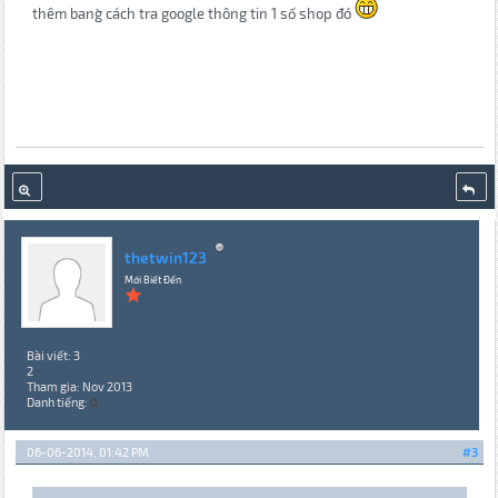
thêm bang` cách tra google thông tin 1 số shop đó
thetwin123
Mới Biết Đến
Bài viết: 3
2
Tham gia: Nov 2013
Danh tiếng:
0
06-06-2014, 01:42 PM
#3