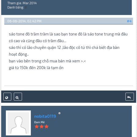
Tham gia: Mar 2014
Danh tiếng:
0
06-06-2014, 02:42 PM
#4
sáo tone đô trầm trầm là sao bạn tone đô là sáo tone trung mà đâu
có cao và cũng đâu có trầm đâu...
sáo thì có lão chuyên quận 12 ,lão độc cô tử thì chả biết địa bàn
hoạt động..
bạn vào bên trong chỗ mua bán mà xem >.<
giá từ 150k đến 200k là tạm ổn
nobita0119
Đam Mê