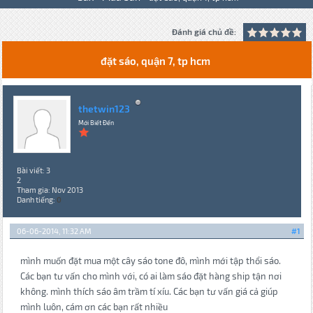
Đánh giá chủ đề:
đặt sáo, quận 7, tp hcm
thetwin123
Mới Biết Đến
Bài viết: 3
2
Tham gia: Nov 2013
Danh tiếng:
0
06-06-2014, 11:32 AM
#1
mình muốn đặt mua một cây sáo tone đô, mình mới tập thổi sáo.
Các bạn tư vấn cho mình với, có ai làm sáo đặt hàng ship tận nơi
không. mình thích sáo âm trầm tí xíu. Các bạn tư vấn giá cả giúp
mình luôn, cám ơn các bạn rất nhiều