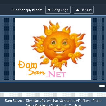
Xin chào quý khách!
Đăng nhập
Đăng kí
To
Đam San.net -Diễn đàn yêu âm nhạc và nhạc cụ Việt Nam
Flute -
>
na
Sax
Mua bán
>
>
đặt sáo, quận 7, tp hcm