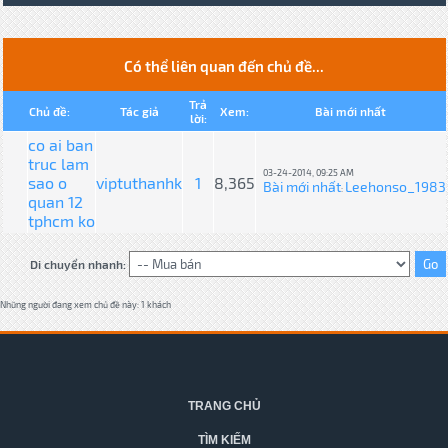
Có thể liên quan đến chủ đề...
Trả
Chủ đề:
Tác giả
Xem:
Bài mới nhất
lời:
co ai ban
truc lam
03-24-2014, 09:25 AM
sao o
viptuthanhk
1
8,365
Bài mới nhất
Leehonso_1983
:
quan 12
tphcm ko
Di chuyển nhanh:
Những người đang xem chủ đề này: 1 khách
TRANG CHỦ
TÌM KIẾM