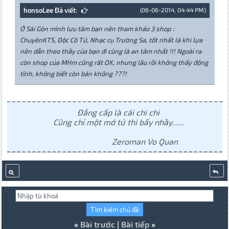
honsoLee Đã viết:
(06-06-2014, 04:44 PM)
Ở Sài Gòn mình lưu tâm bạn nên tham khảo 3 shop :
ChuyênKTS, Độc Cô Tử, Nhạc cụ Trường Sa, tốt nhất là khi lựa
nên dẫn theo thầy của bạn đi cùng là an tâm nhất !!! Ngoài ra
còn shop của MHm cũng rất OK, nhưng lâu rồi không thấy động
tĩnh, không biết còn bán không ???!
Đẳng cấp là cái chi chi
Cũng chỉ một mớ tử thi bấy nhầy......
Zeroman Vo Quan
«
Bài trước
|
Bài tiếp
»