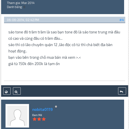
Tham gia: Mar 2014
Danh tiếng:
0
06-06-2014, 02:42 PM
#4
sáo tone đô trầm trầm là sao bạn tone đô là sáo tone trung mà đâu
có cao và cũng đâu có trầm đâu...
sáo thì có lão chuyên quận 12 ,lão độc cô tử thì chả biết địa bàn
hoạt động..
bạn vào bên trong chỗ mua bán mà xem >.<
giá từ 150k đến 200k là tạm ổn
nobita0119
Đam Mê