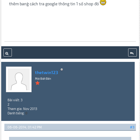
thêm bang` cách tra google thông tin 1 số shop đó
thetwin123
Mới Biết Đến
Bài viết: 3
2
Tham gia: Nov 2013
Danh tiếng:
0
06-06-2014, 01:42 PM
#3