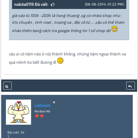
nobita0119 Đã viết:
(06-06-2014, 01:22 PM)
giá sáo tu` 100k -200k la` hang` thuong` ,sg có nhieu` shop như :
kts chuyên , tinh noel , truong` sa , độc cô tử ... ,cậu có thể tham
khảo thêm bang` cách tra google thông tin 1 số shop đó
cậu ơi có tiệm nào ở nội thành không, những tiệm ngoại thành xa
quá miình ko biết đường đi
vohnam
Mới Đam Mê
Bài viết: 34
7