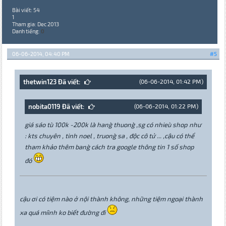
Bài viết: 54
1
Tham gia: Dec 2013
Danh tiếng:
0
06-06-2014, 04:40 PM
#5
thetwin123 Đã viết:
(06-06-2014, 01:42 PM)
nobita0119 Đã viết:
(06-06-2014, 01:22 PM)
giá sáo tu` 100k -200k la` hang` thuong` ,sg có nhieu` shop như
: kts chuyên , tinh noel , truong` sa , độc cô tử ... ,cậu có thể
tham khảo thêm bang` cách tra google thông tin 1 số shop
đó
cậu ơi có tiệm nào ở nội thành không, những tiệm ngoại thành
xa quá miình ko biết đường đi