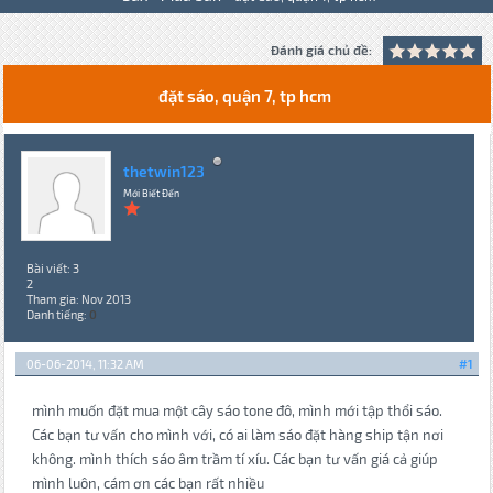
Đánh giá chủ đề:
đặt sáo, quận 7, tp hcm
thetwin123
Mới Biết Đến
Bài viết: 3
2
Tham gia: Nov 2013
Danh tiếng:
0
06-06-2014, 11:32 AM
#1
mình muốn đặt mua một cây sáo tone đô, mình mới tập thổi sáo.
Các bạn tư vấn cho mình với, có ai làm sáo đặt hàng ship tận nơi
không. mình thích sáo âm trầm tí xíu. Các bạn tư vấn giá cả giúp
mình luôn, cám ơn các bạn rất nhiều