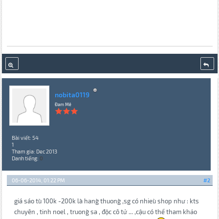
nobita0119
Đam Mê
Bài viết: 54
1
Tham gia: Dec 2013
Danh tiếng:
0
06-06-2014, 01:22 PM
#2
giá sáo tu` 100k -200k la` hang` thuong` ,sg có nhieu` shop như : kts
chuyên , tinh noel , truong` sa , độc cô tử ... ,cậu có thể tham khảo