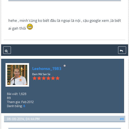
hehe , minh` cũng ko biết đâu la` ngoại la` nội , cậu google xem ,la` biết
ai gan` thôi
Leehonso_1983
Đam Mê San Sẻ
Bài viết: 1,628
89
Tham gia: Feb 2012
Danh tiếng:
6
06-06-2014, 04:44 PM
#6