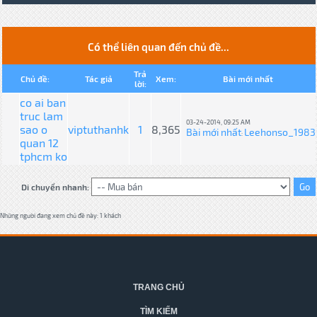
Có thể liên quan đến chủ đề...
Trả
Chủ đề:
Tác giả
Xem:
Bài mới nhất
lời:
co ai ban
truc lam
03-24-2014, 09:25 AM
sao o
viptuthanhk
1
8,365
Bài mới nhất
Leehonso_1983
:
quan 12
tphcm ko
Di chuyển nhanh:
Những người đang xem chủ đề này: 1 khách
TRANG CHỦ
TÌM KIẾM