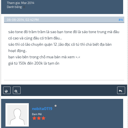
Tham gia: Mar 2014
Danh tiếng:
0
06-06-2014, 02:42 PM
#4
sáo tone đô trầm trầm là sao bạn tone đô là sáo tone trung mà đâu
có cao và cũng đâu có trầm đâu...
sáo thì có lão chuyên quận 12 ,lão độc cô tử thì chả biết địa bàn
hoạt động..
bạn vào bên trong chỗ mua bán mà xem >.<
giá từ 150k đến 200k là tạm ổn
nobita0119
Đam Mê