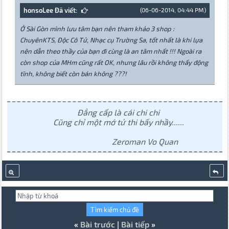
honsoLee Đã viết:
(06-06-2014, 04:44 PM)
Ở Sài Gòn mình lưu tâm bạn nên tham khảo 3 shop :
ChuyênKTS, Độc Cô Tử, Nhạc cụ Trường Sa, tốt nhất là khi lựa
nên dẫn theo thầy của bạn đi cùng là an tâm nhất !!! Ngoài ra
còn shop của MHm cũng rất OK, nhưng lâu rồi không thấy động
tĩnh, không biết còn bán không ???!
Đẳng cấp là cái chi chi
Cũng chỉ một mớ tử thi bấy nhầy......
Zeroman Vo Quan
«
Bài trước
|
Bài tiếp
»