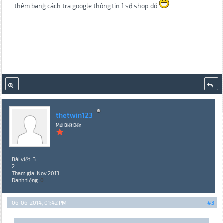
thêm bang` cách tra google thông tin 1 số shop đó
thetwin123
Mới Biết Đến
Bài viết: 3
2
Tham gia: Nov 2013
Danh tiếng:
0
06-06-2014, 01:42 PM
#3