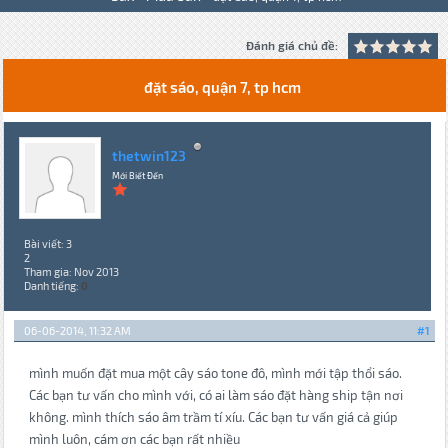
Đánh giá chủ đề:
đặt sáo, quận 7, tp hcm
thetwin123
Mới Biết Đến
Bài viết: 3
2
Tham gia: Nov 2013
Danh tiếng:
0
06-06-2014, 11:32 AM
#1
mình muốn đặt mua một cây sáo tone đô, mình mới tập thổi sáo.
Các bạn tư vấn cho mình với, có ai làm sáo đặt hàng ship tận nơi
không. mình thích sáo âm trầm tí xíu. Các bạn tư vấn giá cả giúp
mình luôn, cám ơn các bạn rất nhiều