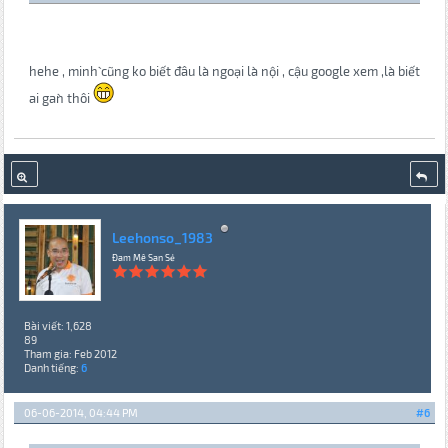
hehe , minh` cũng ko biết đâu la` ngoại la` nội , cậu google xem ,la` biết
ai gan` thôi
Leehonso_1983
Đam Mê San Sẻ
Bài viết: 1,628
89
Tham gia: Feb 2012
Danh tiếng:
6
06-06-2014, 04:44 PM
#6