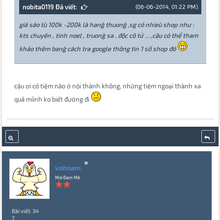
nobita0119 Đã viết:
(06-06-2014, 01:22 PM)
giá sáo tu` 100k -200k la` hang` thuong` ,sg có nhieu` shop như :
kts chuyên , tinh noel , truong` sa , độc cô tử ... ,cậu có thể tham
khảo thêm bang` cách tra google thông tin 1 số shop đó
cậu ơi có tiệm nào ở nội thành không, những tiệm ngoại thành xa
quá miình ko biết đường đi
vohnam
Mới Đam Mê
Bài viết: 34
7