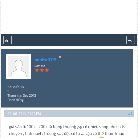
nobita0119
Đam Mê
Bài viết: 54
1
Tham gia: Dec 2013
Danh tiếng:
0
06-06-2014, 01:22 PM
#2
giá sáo tu` 100k -200k la` hang` thuong` ,sg có nhieu` shop như : kts
chuyên , tinh noel , truong` sa , độc cô tử ... ,cậu có thể tham khảo