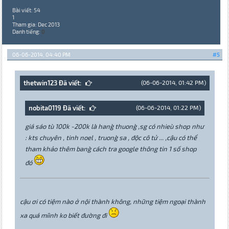
Bài viết: 54
1
Tham gia: Dec 2013
Danh tiếng:
0
06-06-2014, 04:40 PM
#5
thetwin123 Đã viết:
(06-06-2014, 01:42 PM)
nobita0119 Đã viết:
(06-06-2014, 01:22 PM)
giá sáo tu` 100k -200k la` hang` thuong` ,sg có nhieu` shop như
: kts chuyên , tinh noel , truong` sa , độc cô tử ... ,cậu có thể
tham khảo thêm bang` cách tra google thông tin 1 số shop
đó
cậu ơi có tiệm nào ở nội thành không, những tiệm ngoại thành
xa quá miình ko biết đường đi