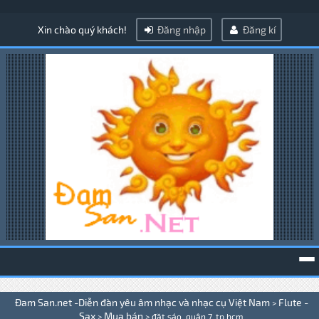
Xin chào quý khách!
Đăng nhập
Đăng kí
To
Đam San.net -Diễn đàn yêu âm nhạc và nhạc cụ Việt Nam
Flute -
>
na
Sax
Mua bán
>
>
đặt sáo, quận 7, tp hcm