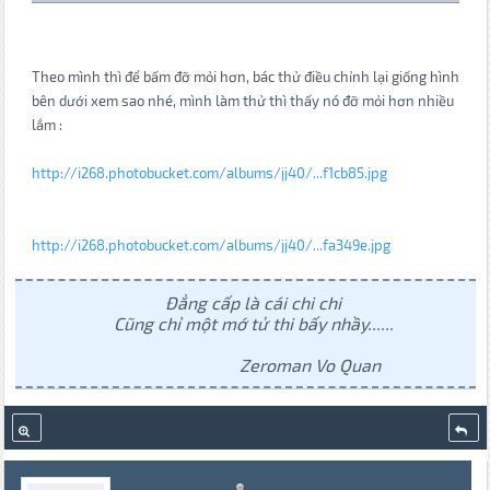
Theo mình thì để bấm đỡ mỏi hơn, bác thử điều chỉnh lại giống hình
bên dưới xem sao nhé, mình làm thử thì thấy nó đỡ mỏi hơn nhiều
lắm :
http://i268.photobucket.com/albums/jj40/...f1cb85.jpg
http://i268.photobucket.com/albums/jj40/...fa349e.jpg
Đẳng cấp là cái chi chi
Cũng chỉ một mớ tử thi bấy nhầy......
Zeroman Vo Quan