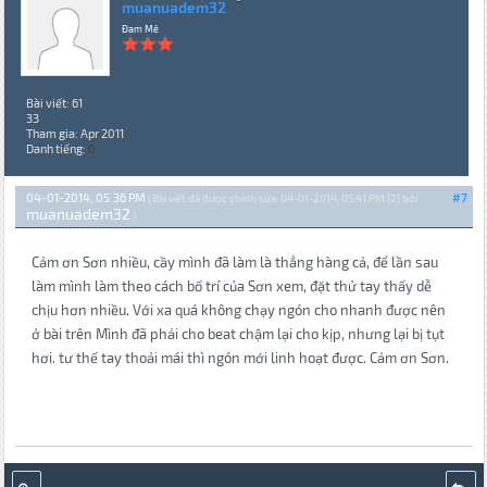
muanuadem32
Đam Mê
Bài viết: 61
33
Tham gia: Apr 2011
Danh tiếng:
0
04-01-2014, 05:36 PM
#7
(Bài viết đã được chỉnh sửa: 04-01-2014, 05:41 PM {2} bởi
muanuadem32
.)
Cảm ơn Sơn nhiều, cầy mình đã làm là thẳng hàng cả, để lần sau
làm mình làm theo cách bố trí của Sơn xem, đặt thử tay thấy dễ
chịu hơn nhiều. Với xa quá không chạy ngón cho nhanh được nên
ở bài trên Mình đã phải cho beat chậm lại cho kịp, nhưng lại bị tụt
hơi. tư thế tay thoải mái thì ngón mới linh hoạt được. Cảm ơn Sơn.