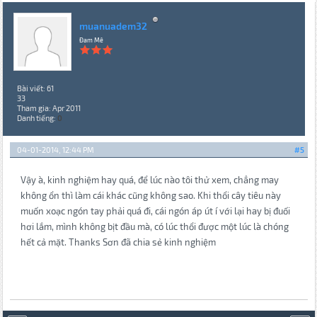
muanuadem32
Đam Mê
Bài viết: 61
33
Tham gia: Apr 2011
Danh tiếng:
0
04-01-2014, 12:44 PM
#5
Vậy à, kinh nghiệm hay quá, để lúc nào tôi thử xem, chẳng may
không ổn thì làm cái khác cũng không sao. Khi thổi cây tiêu này
muốn xoạc ngón tay phải quá đi, cái ngón áp út í với lại hay bị đuối
hơi lắm, mình không bịt đầu mà, có lúc thổi được một lúc là chóng
hết cả mặt. Thanks Sơn đã chia sẻ kinh nghiệm