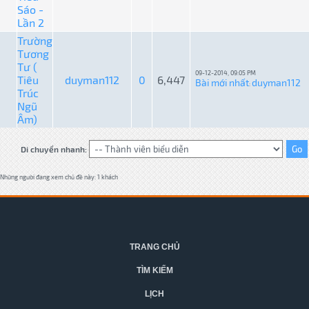
Sáo -
Lần 2
Trường
Tương
Tư (
09-12-2014, 09:05 PM
Tiêu
duyman112
0
6,447
Bài mới nhất
duyman112
:
Trúc
Ngũ
Âm)
Di chuyển nhanh:
Những người đang xem chủ đề này: 1 khách
TRANG CHỦ
TÌM KIẾM
LỊCH