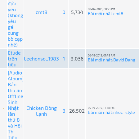
đứa
yêu
08-09-2015, 08:53 PM
cmt8
0
5,734
Bài mới nhất
cmt8
(không
:
yêu
gái
cung
bò cạp
nhé)
Etude
06-19-2015, 01:43 AM
trên
Leehonso_1983
1
8,036
Bài mới nhất
David Dang
:
tiêu
[Audio
Album]
Bản
thu âm
Offline
Sinh
Nhật
Chicken Đông
05-19-2015, 11:48 PM
8
26,502
Bài mới nhất
nhoc_style
lần
Lạnh
:
thứ 8
và Hội
Thi
Tiêu