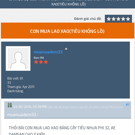
XAO(TIÊU KHỔNG LỒ)
Đánh giá chủ đề:
CƠN MƯA LAO XAO(TIÊU KHỔNG LỒ)
muanuadem32
Đam Mê
Bài viết: 61
33
Tham gia: Apr 2011
Danh tiếng:
0
#1
03-30-2014, 05:39 PM
(Bài viết đã được chỉnh sửa: 03-31-2014, 04:52 PM {2} bởi
muanuadem32
.)
THỔI BÀI CƠN MƯA LAO XAO BẰNG CÂY TIÊU NHƯA PHI 32, AE
DAMSAN CHO Ý KIẾN.