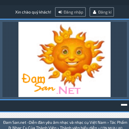
Xin chào quý khách!
Đăng nhập
Đăng kí
To
Đam San.net -Diễn đàn yêu âm nhạc và nhạc cụ Việt Nam
Tác Phẩm
>
na
& Nhạc Cụ Của Thành Viên
Thành viên biểu diễn
>
>
CƠN MƯA LAO