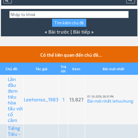
«
Bài trước
|
Bài tiếp
»
Có thể liên quan đến chủ đề...
Trả
Chủ đề:
Tác giả
Xem:
Bài mới nhất
lời:
Lần
đầu
đem
tiêu
07-19-2018, 09:31 PM
Leehonso_1983
1
13,827
Bài mới nhất
lehuuhung
hòa
:
tấu với
cổ
cầm
Tiếng
Tiêu -