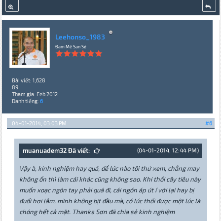
Leehonso_1983
Đam Mê San Sẻ
Bài viết: 1,628
89
Tham gia: Feb 2012
Danh tiếng:
6
04-01-2014, 03:03 PM
#6
muanuadem32 Đã viết:
(04-01-2014, 12:44 PM)
Vậy à, kinh nghiệm hay quá, để lúc nào tôi thử xem, chẳng may
không ổn thì làm cái khác cũng không sao. Khi thổi cây tiêu này
muốn xoạc ngón tay phải quá đi, cái ngón áp út í với lại hay bị
đuối hơi lắm, mình không bịt đầu mà, có lúc thổi được một lúc là
chóng hết cả mặt. Thanks Sơn đã chia sẻ kinh nghiệm