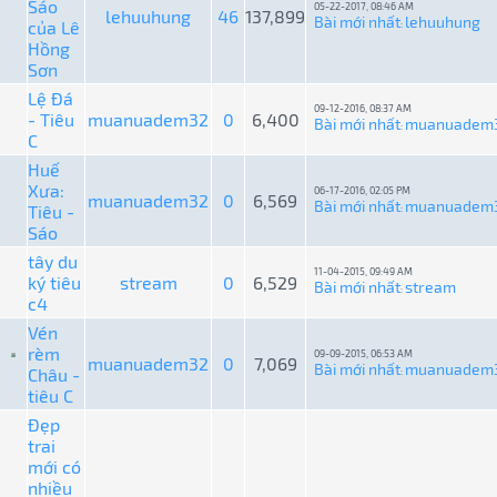
Sáo
05-22-2017, 08:46 AM
lehuuhung
46
137,899
Bài mới nhất
lehuuhung
của Lê
:
Hồng
Sơn
Lệ Đá
09-12-2016, 08:37 AM
- Tiêu
muanuadem32
0
6,400
Bài mới nhất
muanuadem
:
C
Huế
Xưa:
06-17-2016, 02:05 PM
muanuadem32
0
6,569
Bài mới nhất
muanuadem
Tiêu -
:
Sáo
tây du
11-04-2015, 09:49 AM
ký tiêu
stream
0
6,529
Bài mới nhất
stream
:
c4
Vén
rèm
09-09-2015, 06:53 AM
muanuadem32
0
7,069
Bài mới nhất
muanuadem
Châu -
:
tiêu C
Đẹp
trai
mới có
nhiều