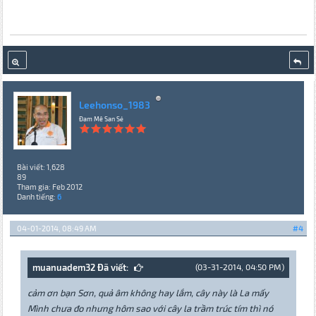
Leehonso_1983
Đam Mê San Sẻ
Bài viết: 1,628
89
Tham gia: Feb 2012
Danh tiếng:
6
04-01-2014, 08:49 AM
#4
muanuadem32 Đã viết:
(03-31-2014, 04:50 PM)
cảm ơn bạn Sơn, quả âm không hay lắm, cây này là La mấy
Mình chưa đo nhưng hôm sao với cây la trầm trúc tím thì nó