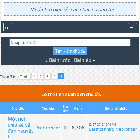
Muốn tìm hiểu về các nhạc cụ dân tộc
«
Bài trước
|
Bài tiếp
»
Trang (5):
« Trước
1
2
3
4
5
Có thể liên quan đến chủ đề...
Trả
Chủ đề:
Tác giả
Xem:
Bài mới nhất
lời:
Một nơi
chia sẻ về
12-27-2016, 10:41 AM
Prebronzer
0
6,306
Bài mới nhất
Prebronzer
đàn nguyệt
:
!