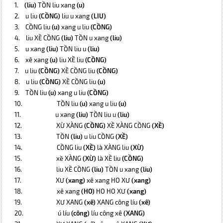
1.
(liu)
TỒN liu xang
(u)
2.
u liu
(CỒNG)
liu u xang
(LIU)
3.
CỒNG liu
(u)
xang u liu
(CỒNG)
4.
liu XỀ CỒNG
(liu)
TỒN u xang
(liu)
5.
u xang
(liu)
TỒN liu u
(liu)
6.
xê xang
(u)
liu XỀ liu
(CỒNG)
7.
u liu
(CỒNG)
XỀ CỒNG liu
(CỒNG)
8.
u liu
(CỒNG)
XỀ CỒNG liu
(u)
9.
TỒN liu
(u)
xang u liu
(CỒNG)
10.
TỒN liu
(u)
xang u liu
(u)
11.
u xang
(liu)
TỒN liu u
(liu)
12.
XỪ XÀNG
(CỒNG)
XỀ XÀNG CỒNG
(XỀ)
13.
TỒN
(liu)
u liu CỒNG
(XỀ)
14.
CỒNG liu
(XỀ)
là XÀNG liu
(XỪ)
15.
xề XÀNG
(XỪ)
là XỀ liu
(CỒNG)
16.
liu XỀ CỒNG
(liu)
TỒN u xang
(liu)
17.
XƯ
(xang)
xê xang HO XƯ
(xang)
18.
xê xang
(HO)
HO HO XƯ
(xang)
19.
XƯ XANG
(xê)
XANG công líu
(xê)
20.
ú líu
(công)
líu công xê
(XANG)