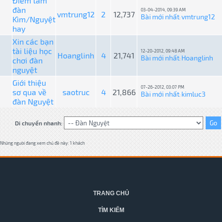
Điểm làm
đàn
03-04-2014, 09:39 AM
vmtrung12
2
12,737
Bài mới nhất
vmtrung12
Kìm/Nguyệt
:
hay
Xin các bạn
tài liệu học
12-20-2012, 09:48 AM
Hoanglinh
4
21,741
Bài mới nhất
Hoanglinh
chơi đàn
:
nguyệt
Giới thiệu
07-26-2012, 03:07 PM
sơ qua về
saotruc
4
21,866
Bài mới nhất
kimluc3
:
đàn Nguyệt
Di chuyển nhanh:
Những người đang xem chủ đề này: 1 khách
TRANG CHỦ
TÌM KIẾM