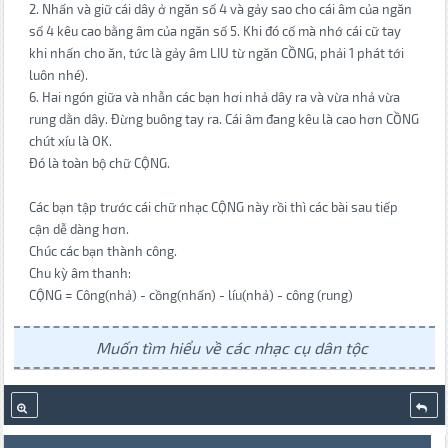
2. Nhấn và giữ cái dây ở ngăn số 4 và gảy sao cho cái âm của ngăn
số 4 kêu cao bằng âm của ngăn số 5. Khi đó cố mà nhớ cái cữ tay
khi nhấn cho ăn, tức là gảy âm LIU từ ngăn CỒNG, phải 1 phát tới
luôn nhé).
6. Hai ngón giữa và nhẫn các bạn hơi nhả dây ra và vừa nhả vừa
rung dằn dây. Đừng buông tay ra. Cái âm đang kêu là cao hơn CỒNG
chút xíu là OK.
Đó là toàn bộ chữ CỘNG.
Các bạn tập trước cái chữ nhạc CỘNG này rồi thì các bài sau tiếp
cận dễ dàng hơn.
Chúc các bạn thành công.
Chu kỳ âm thanh:
CỘNG = Công(nhả) - cồng(nhấn) - líu(nhả) - công (rung)
Muốn tìm hiểu về các nhạc cụ dân tộc