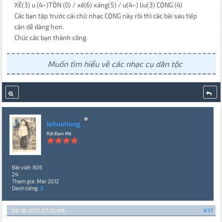
XỀ(3) u (4~)TỒN (0) / xế(6) xáng(5) / u(4~) liu(3) CỘNG (4)
Các bạn tập trước cái chữ nhạc CỘNG này rồi thì các bài sau tiếp
cận dễ dàng hơn.
Chúc các bạn thành công.
Muốn tìm hiểu về các nhạc cụ dân tộc
lehuuhung
Rất Đam Mê
Bài viết: 606
24
Tham gia: Mar 2012
Danh tiếng:
2
06-16-2017, 07:53 AM
#37