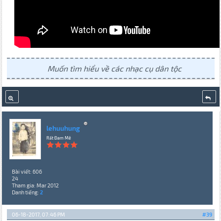
Muốn tìm hiểu về các nhạc cụ dân tộc
lehuuhung
Rất Đam Mê
Bài viết: 606
24
Tham gia: Mar 2012
Danh tiếng:
2
06-18-2017, 07:46 PM
#39