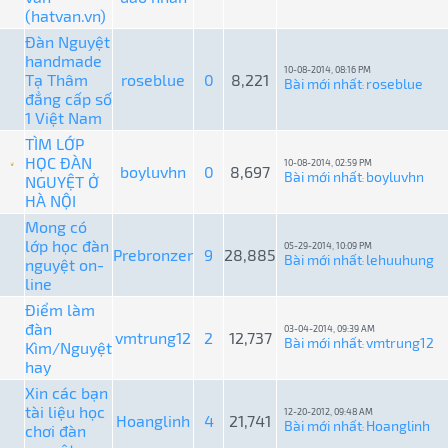
(hatvan.vn)
Đàn Nguyệt
handmade
10-08-2014, 08:16 PM
Tạ Thâm
roseblue
0
8,221
Bài mới nhất
roseblue
:
đẳng cấp số
1 Việt Nam
TÌM LỚP
HỌC ĐÀN
10-08-2014, 02:59 PM
boyluvhn
0
8,697
Bài mới nhất
boyluvhn
NGUYỆT Ở
:
HÀ NỘI
Mong có
lớp học đàn
05-29-2014, 10:09 PM
Prebronzer
9
28,885
Bài mới nhất
lehuuhung
nguyệt on-
:
line
Điểm làm
đàn
03-04-2014, 09:39 AM
vmtrung12
2
12,737
Bài mới nhất
vmtrung12
Kìm/Nguyệt
:
hay
Xin các bạn
tài liệu học
12-20-2012, 09:48 AM
Hoanglinh
4
21,741
Bài mới nhất
Hoanglinh
chơi đàn
: