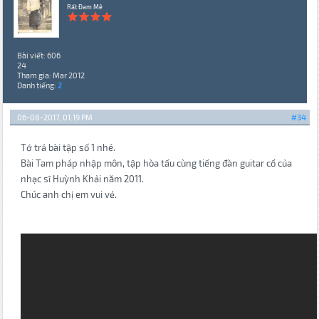
Rất Đam Mê
Bài viết: 606
24
Tham gia: Mar 2012
Danh tiếng:
2
06-08-2017, 01:19 PM
#34
Tớ trả bài tập số 1 nhé.
Bài Tam pháp nhập môn, tập hòa tấu cùng tiếng đàn guitar cổ của
nhạc sĩ Huỳnh Khải năm 2011.
Chúc anh chị em vui vẻ.