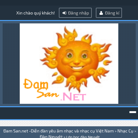
Xin chào quý khách!
Đăng nhập
Đăng kí
To
Đam San.net -Diễn đàn yêu âm nhạc và nhạc cụ Việt Nam
Nhạc Cụ
>
>
na
Đàn Nguyệt
>
Lớp học đàn Nguyệt