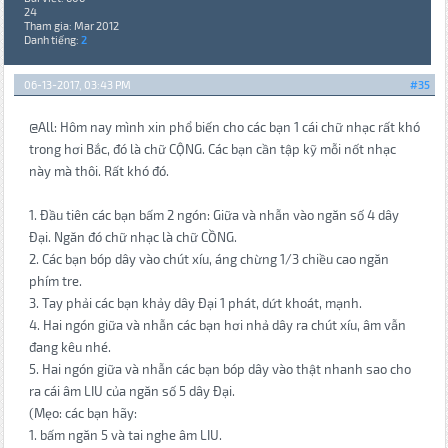
24
Tham gia: Mar 2012
Danh tiếng:
2
06-13-2017, 03:43 PM
#35
@All: Hôm nay mình xin phổ biến cho các bạn 1 cái chữ nhạc rất khó
trong hơi Bắc, đó là chữ CỘNG. Các bạn cần tập kỹ mỗi nốt nhạc
này mà thôi. Rất khó đó.
1. Đầu tiên các bạn bấm 2 ngón: Giữa và nhẫn vào ngăn số 4 dây
Đại. Ngăn đó chữ nhạc là chữ CỒNG.
2. Các bạn bóp dây vào chút xíu, áng chừng 1/3 chiều cao ngăn
phím tre.
3. Tay phải các bạn khảy dây Đại 1 phát, dứt khoát, mạnh.
4. Hai ngón giữa và nhẫn các bạn hơi nhả dây ra chút xíu, âm vẫn
đang kêu nhé.
5. Hai ngón giữa và nhẫn các bạn bóp dây vào thật nhanh sao cho
ra cái âm LIU của ngăn số 5 dây Đại.
(Mẹo: các bạn hãy:
1. bấm ngăn 5 và tai nghe âm LIU.