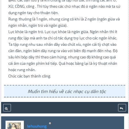
@All: Các bạn lưu ý là khi chúng ta tập hơi Bắc thì rung các âm: U,
XỪ, CỒNG, công . Thì tùy theo các chữ nhạc đó ở ngăn nào mà ta sử
dụng ngón tay cho thuận tiện.
Rung: thường là 1 ngón, nhưng cũng có khi là 2 ngón (ngón giữa và
ngón nhẫn, ngón trỏ và ngón giữa).
Lực khỏe là ngón trỏ. Lực cực khỏe là ngón giữa. Ngón nhẫn thì ít
rung độc lập mà anh ta chỉ có tác dụng trợ lực cho các ngón khác.
Ta tập rung như sau: nhấn dây vào chút xíu, ngón cái tỳ chặt vào
cần đàn, ngón bấm dây rung ra vào với biên độ mạnh đến nhẹ. Độ
sâu khi bóp dây thì theo cảm hứng, nhưng cao độ không cao quá
cái âm của ngăn phím kế tiếp. Quá hoặc bằng lại là kỹ thuật nhấn
hoặc rung nhấn.
Chúc các bạn thành công.
Muốn tìm hiểu về các nhạc cụ dân tộc
lehuuhung