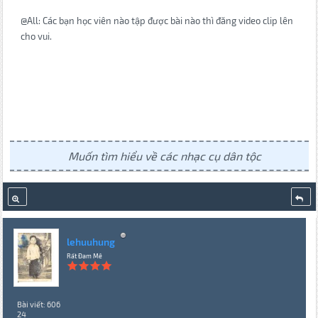
@All: Các bạn học viên nào tập được bài nào thì đăng video clip lên
cho vui.
Muốn tìm hiểu về các nhạc cụ dân tộc
lehuuhung
Rất Đam Mê
Bài viết: 606
24