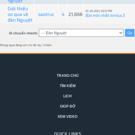
nguyệt
Giới thiệu
07-26-2012, 03:07 PM
sơ qua về
saotruc
4
21,866
Bài mới nhất
kimluc3
:
đàn Nguyệt
Di chuyển nhanh:
Những người đang xem chủ đề này: 1 khách
TRANG CHỦ
TÌM KIẾM
LỊCH
GIÚP ĐỠ
XEM VIDEO
QUICK LINKS