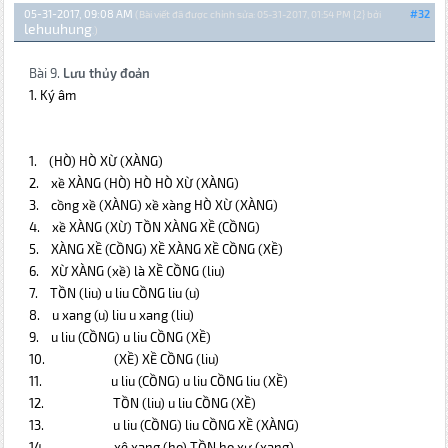
05-31-2017, 09:08 AM
#32
(Bài viết đã được chỉnh sửa: 05-31-2017, 01:54 PM {2} bởi
lehuuhung
.)
Bài 9.
Lưu thủy đoản
1. Ký âm
1.
(HÒ)
HÒ XỪ (XÀNG)
2.
xề XÀNG
(HÒ) HÒ HÒ XỪ (XÀNG)
3.
cồng xề
(XÀNG) xề xàng HÒ XỪ (XÀNG)
4.
xề XÀNG
(XỪ) TỒN XÀNG XỀ (CỒNG)
5.
XÀNG XỀ
(CỒNG) XỀ XÀNG XỀ CỒNG (XỀ)
6.
XỪ XÀNG
(xề) là XỀ CỒNG (liu)
7.
TỒN
(liu) u liu CỒNG liu (u)
8.
u xang
(u)
liu u xang (liu)
9.
u liu
(CỒNG) u liu CỒNG (XỀ)
10.
(XỀ)
XỀ CỒNG (liu)
11.
u liu
(CỒNG) u liu CỒNG liu (XỀ)
12.
TỒN
(liu) u liu CỒNG (XỀ)
13.
u liu
(CỒNG) liu CỒNG XỀ (XÀNG)
14.
xê xang
(ho) TỒN ho xư (xang)