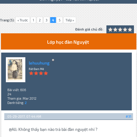
Trang (5):
« Trước
1
2
3
4
5
Tiếp »
Đánh giá chủ đề:
Lớp học đàn Nguyệt
lehuuhung
Rất Đam Mê
Bài viết: 606
24
Tham gia: Mar 2012
Danh tiếng:
2
05-29-2017, 07:44 AM
#31
@All: Không thấy bạn nào trả bài đàn nguyệt nhỉ ?