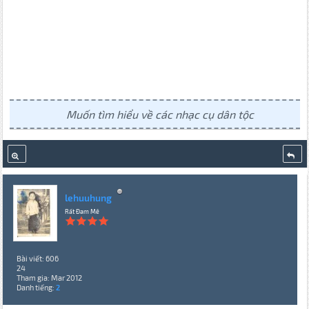
Muốn tìm hiểu về các nhạc cụ dân tộc
lehuuhung
Rất Đam Mê
Bài viết: 606
24
Tham gia: Mar 2012
Danh tiếng:
2