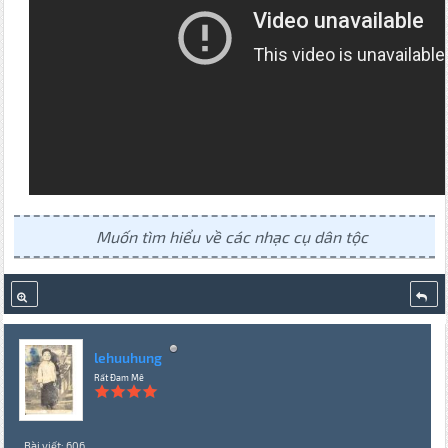
Muốn tìm hiểu về các nhạc cụ dân tộc
lehuuhung
Rất Đam Mê
Bài viết: 606