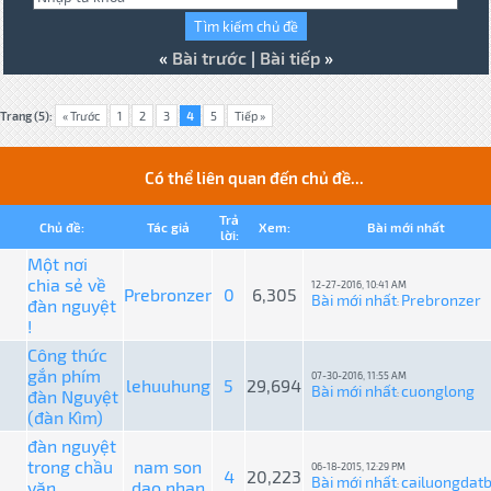
«
Bài trước
|
Bài tiếp
»
Trang (5):
« Trước
1
2
3
4
5
Tiếp »
Có thể liên quan đến chủ đề...
Trả
Chủ đề:
Tác giả
Xem:
Bài mới nhất
lời:
Một nơi
chia sẻ về
12-27-2016, 10:41 AM
Prebronzer
0
6,305
Bài mới nhất
Prebronzer
đàn nguyệt
:
!
Công thức
gắn phím
07-30-2016, 11:55 AM
lehuuhung
5
29,694
Bài mới nhất
cuonglong
đàn Nguyệt
:
(đàn Kìm)
đàn nguyệt
trong chầu
nam son
06-18-2015, 12:29 PM
4
20,223
Bài mới nhất
cailuongdat
văn
dao nhan
: