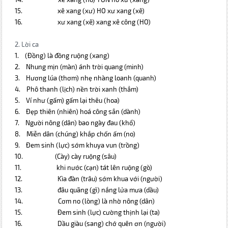
15.
xê xang
(xư) HO xư xang (xê)
16.
xư xang
(xê) xang xê công (HO)
2. Lời ca
1.
(Đồng) là đồng ruộng (xang)
2.
Nhung mịn (màn) ánh trời quang (minh)
3.
Hương lúa (thơm) nhẹ nhàng loanh (quanh)
4.
Phô thanh (lịch) nền trời xanh (thẳm)
5.
Ví như (gấm) gấm lại thêu (hoa)
6.
Đẹp thiên (nhiên) hoá công sẳn (dành)
7.
Người nông (dân) bao ngày đau (khổ)
8.
Miễn dân (chúng) khắp chốn ấm (no)
9.
Đem sinh (lực) sớm khuya vun (trồng)
10.
(Cày) cày ruộng (sâu)
11.
khi nước (cạn) tát lên ruộng (gò)
12.
Kìa đàn (trâu) sớm khua với (người)
13.
đâu quãng (gì) nắng lửa mưa (dầu)
14.
Cơm no (lòng) là nhờ nông (dân)
15.
Đem sinh (lực) cường thịnh lại (ta)
16.
Dầu giàu (sang) chớ quên ơn (người)