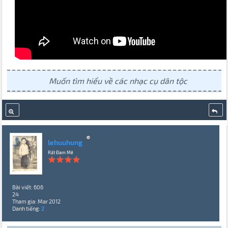
Muốn tìm hiểu về các nhạc cụ dân tộc
lehuuhung
Rất Đam Mê
Bài viết: 606
24
Tham gia: Mar 2012
Danh tiếng:
2