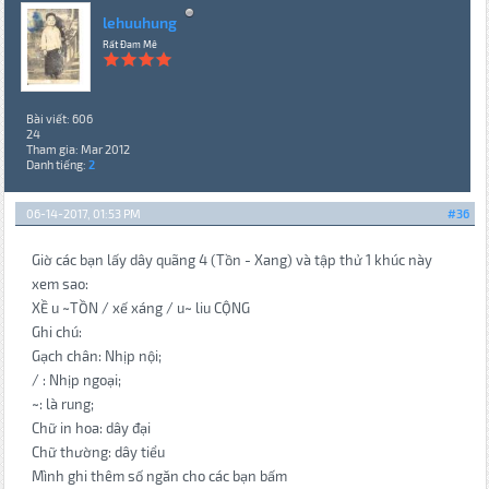
lehuuhung
Rất Đam Mê
Bài viết: 606
24
Tham gia: Mar 2012
Danh tiếng:
2
06-14-2017, 01:53 PM
#36
Giờ các bạn lấy dây quãng 4 (Tồn - Xang) và tập thử 1 khúc này
xem sao:
XỀ u ~TỒN / xế xáng / u~ liu CỘNG
Ghi chú:
Gạch chân: Nhịp nội;
/ : Nhịp ngoại;
~: là rung;
Chữ in hoa: dây đại
Chữ thường: dây tiểu
Mình ghi thêm số ngăn cho các bạn bấm