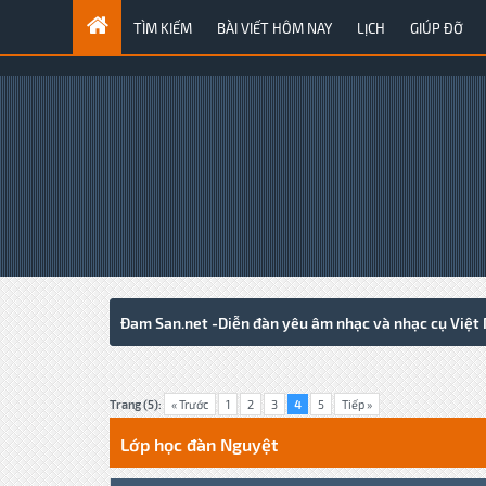
TÌM KIẾM
BÀI VIẾT HÔM NAY
LỊCH
GIÚP ĐỠ
Đam San.net -Diễn đàn yêu âm nhạc và nhạc cụ Việt
0 Votes - 0 Average
1
2
3
4
5
Trang (5):
« Trước
1
2
3
4
5
Tiếp »
Lớp học đàn Nguyệt