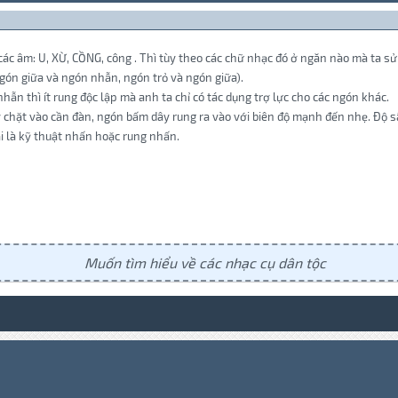
g các âm: U, XỪ, CỒNG, công . Thì tùy theo các chữ nhạc đó ở ngăn nào mà ta s
ngón giữa và ngón nhẫn, ngón trỏ và ngón giữa).
hẫn thì ít rung độc lập mà anh ta chỉ có tác dụng trợ lực cho các ngón khác.
tỳ chặt vào cần đàn, ngón bấm dây rung ra vào với biên độ mạnh đến nhẹ. Độ 
i là kỹ thuật nhấn hoặc rung nhấn.
Muốn tìm hiểu về các nhạc cụ dân tộc