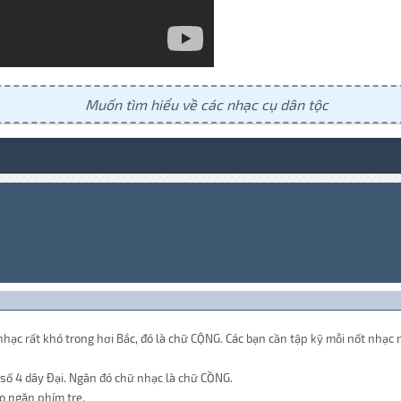
Muốn tìm hiểu về các nhạc cụ dân tộc
nhạc rất khó trong hơi Bắc, đó là chữ CỘNG. Các bạn cần tập kỹ mỗi nốt nhạc n
 số 4 dây Đại. Ngăn đó chữ nhạc là chữ CỒNG.
ao ngăn phím tre.