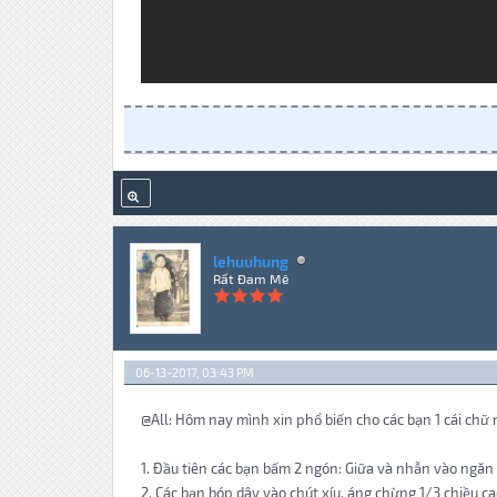
lehuuhung
Rất Đam Mê
06-13-2017, 03:43 PM
@All: Hôm nay mình xin phổ biến cho các bạn 1 cái chữ 
1. Đầu tiên các bạn bấm 2 ngón: Giữa và nhẫn vào ngăn
2. Các bạn bóp dây vào chút xíu, áng chừng 1/3 chiều c