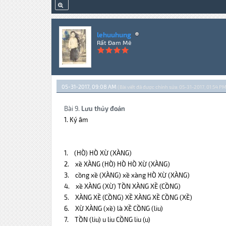
lehuuhung
Rất Đam Mê
05-31-2017, 09:08 AM
(Bài viết đã được chỉnh sửa: 05-31-2017, 01:54 PM
Bài 9.
Lưu thủy đoản
1. Ký âm
1.
(HÒ)
HÒ XỪ (XÀNG)
2.
xề XÀNG
(HÒ) HÒ HÒ XỪ (XÀNG)
3.
cồng xề
(XÀNG) xề xàng HÒ XỪ (XÀNG)
4.
xề XÀNG
(XỪ) TỒN XÀNG XỀ (CỒNG)
5.
XÀNG XỀ
(CỒNG) XỀ XÀNG XỀ CỒNG (XỀ)
6.
XỪ XÀNG
(xề) là XỀ CỒNG (liu)
7.
TỒN
(liu) u liu CỒNG liu (u)