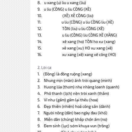
8.
u xang
(u)
liu u xang (liu)
9.
u liu
(CỒNG) u liu CỒNG (XỀ)
10.
(XỀ)
XỀ CỒNG (liu)
11.
u liu
(CỒNG) u liu CỒNG liu (XỀ)
12.
TỒN
(liu) u liu CỒNG (XỀ)
13.
u liu
(CỒNG) liu CỒNG XỀ (XÀNG)
14.
xê xang
(ho) TỒN ho xư (xang)
15.
xê xang
(xư) HO xư xang (xê)
16.
xư xang
(xê) xang xê công (HO)
2. Lời ca
1.
(Đồng) là đồng ruộng (xang)
2.
Nhung mịn (màn) ánh trời quang (minh)
3.
Hương lúa (thơm) nhẹ nhàng loanh (quanh)
4.
Phô thanh (lịch) nền trời xanh (thẳm)
5.
Ví như (gấm) gấm lại thêu (hoa)
6.
Đẹp thiên (nhiên) hoá công sẳn (dành)
7.
Người nông (dân) bao ngày đau (khổ)
8.
Miễn dân (chúng) khắp chốn ấm (no)
9.
Đem sinh (lực) sớm khuya vun (trồng)