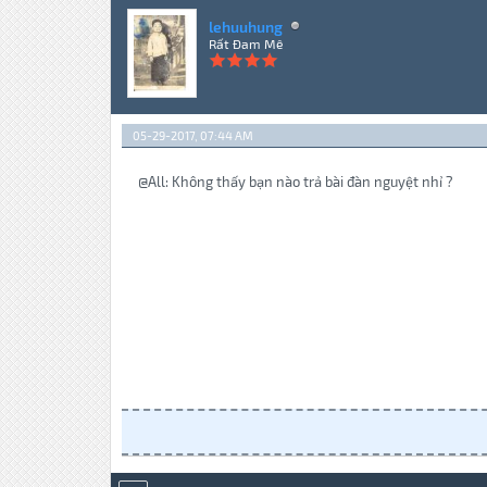
lehuuhung
Rất Đam Mê
05-29-2017, 07:44 AM
@All: Không thấy bạn nào trả bài đàn nguyệt nhỉ ?