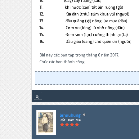
10.
(Cày) cày ruộng (sâu)
11.
khi nước (cạn) tát lên ruộng (gò)
12.
Kìa đàn (trâu) sớm khua với (người)
13.
đâu quãng (gì) nắng lửa mưa (dầu)
14.
Cơm no (lòng) là nhờ nông (dân)
15.
Đem sinh (lực) cường thịnh lại (ta)
16.
Dầu giàu (sang) chớ quên ơn (người)
Bài này các bạn tập trong tháng 6 năm 2017.
Chúc các bạn thành công.
lehuuhung
Rất Đam Mê