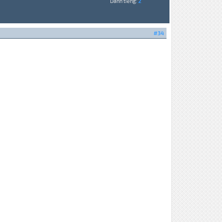
Danh tiếng:
2
#34