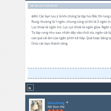
06-06-2017, 08:19 AM
@All: Các bạn lưu ý là khi chúng ta tập hơi Bắc thì run
Rung: thường là 1 ngón, nhưng cũng có khi là 2 ngón (
Lực khỏe là ngón trỏ. Lực cực khỏe là ngón giữa. Ngón n
Ta tập rung như sau: nhấn dây vào chút xíu, ngón cái 
cao quá cái âm của ngăn phím kế tiếp. Quá hoặc bằng lạ
Chúc các bạn thành công.
lehuuhung
Rất Đam Mê