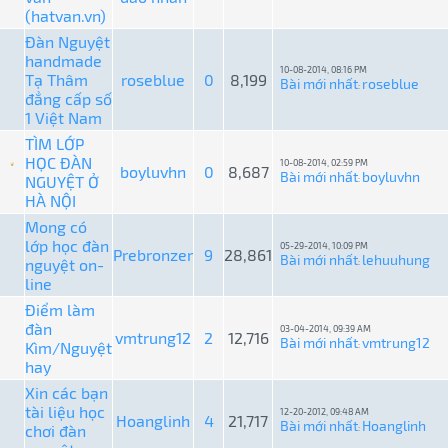
(hatvan.vn)
Đàn Nguyệt
handmade
10-08-2014, 08:16 PM
Tạ Thâm
roseblue
0
8,199
Bài mới nhất
roseblue
:
đẳng cấp số
1 Việt Nam
TÌM LỚP
HỌC ĐÀN
10-08-2014, 02:59 PM
boyluvhn
0
8,687
Bài mới nhất
boyluvhn
NGUYỆT Ở
:
HÀ NỘI
Mong có
lớp học đàn
05-29-2014, 10:09 PM
Prebronzer
9
28,861
Bài mới nhất
lehuuhung
nguyệt on-
:
line
Điểm làm
đàn
03-04-2014, 09:39 AM
vmtrung12
2
12,716
Bài mới nhất
vmtrung12
Kìm/Nguyệt
:
hay
Xin các bạn
tài liệu học
12-20-2012, 09:48 AM
Hoanglinh
4
21,717
Bài mới nhất
Hoanglinh
chơi đàn
: