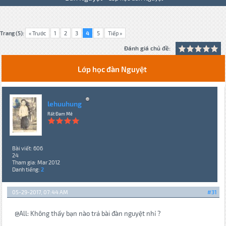
Trang (5):
« Trước
1
2
3
4
5
Tiếp »
Đánh giá chủ đề:
Lớp học đàn Nguyệt
lehuuhung
Rất Đam Mê
Bài viết: 606
24
Tham gia: Mar 2012
Danh tiếng:
2
05-29-2017, 07:44 AM
#31
@All: Không thấy bạn nào trả bài đàn nguyệt nhỉ ?