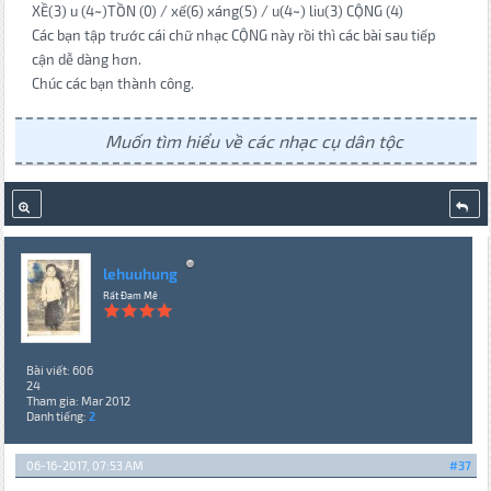
XỀ(3) u (4~)TỒN (0) / xế(6) xáng(5) / u(4~) liu(3) CỘNG (4)
Các bạn tập trước cái chữ nhạc CỘNG này rồi thì các bài sau tiếp
cận dễ dàng hơn.
Chúc các bạn thành công.
Muốn tìm hiểu về các nhạc cụ dân tộc
lehuuhung
Rất Đam Mê
Bài viết: 606
24
Tham gia: Mar 2012
Danh tiếng:
2
06-16-2017, 07:53 AM
#37