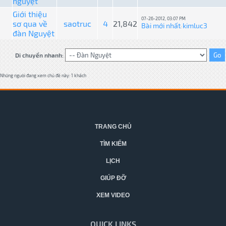
nguyệt
Giới thiệu
07-26-2012, 03:07 PM
sơ qua về
saotruc
4
21,842
Bài mới nhất
kimluc3
:
đàn Nguyệt
Di chuyển nhanh:
Những người đang xem chủ đề này: 1 khách
TRANG CHỦ
TÌM KIẾM
LỊCH
GIÚP ĐỠ
XEM VIDEO
QUICK LINKS