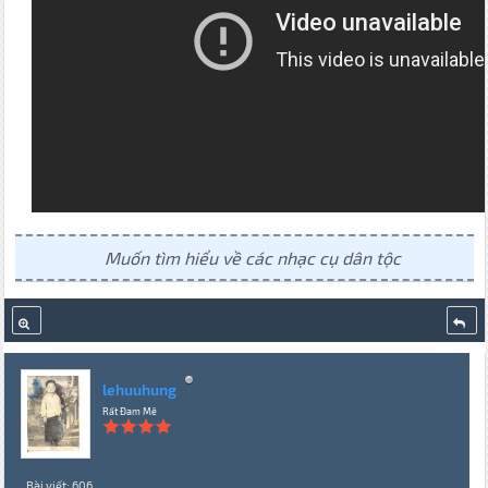
Muốn tìm hiểu về các nhạc cụ dân tộc
lehuuhung
Rất Đam Mê
Bài viết: 606