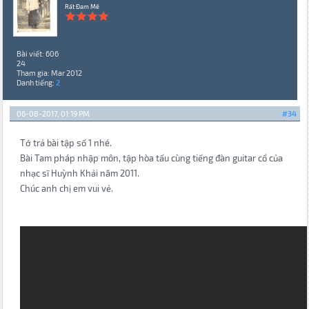
Rất Đam Mê
Bài viết: 606
24
Tham gia: Mar 2012
Danh tiếng:
2
06-08-2017, 01:19 PM
#34
Tớ trả bài tập số 1 nhé.
Bài Tam pháp nhập môn, tập hòa tấu cùng tiếng đàn guitar cổ của
nhạc sĩ Huỳnh Khải năm 2011.
Chúc anh chị em vui vẻ.