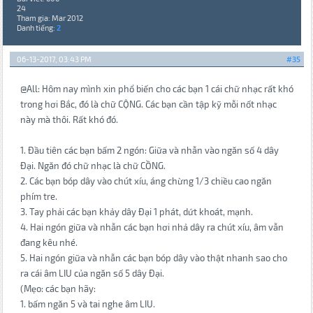
24
Tham gia: Mar 2012
Danh tiếng:
2
06-13-2017, 03:43 PM
#35
@All: Hôm nay mình xin phổ biến cho các bạn 1 cái chữ nhạc rất khó
trong hơi Bắc, đó là chữ CỘNG. Các bạn cần tập kỹ mỗi nốt nhạc
này mà thôi. Rất khó đó.
1. Đầu tiên các bạn bấm 2 ngón: Giữa và nhẫn vào ngăn số 4 dây
Đại. Ngăn đó chữ nhạc là chữ CỒNG.
2. Các bạn bóp dây vào chút xíu, áng chừng 1/3 chiều cao ngăn
phím tre.
3. Tay phải các bạn khảy dây Đại 1 phát, dứt khoát, mạnh.
4. Hai ngón giữa và nhẫn các bạn hơi nhả dây ra chút xíu, âm vẫn
đang kêu nhé.
5. Hai ngón giữa và nhẫn các bạn bóp dây vào thật nhanh sao cho
ra cái âm LIU của ngăn số 5 dây Đại.
(Mẹo: các bạn hãy:
1. bấm ngăn 5 và tai nghe âm LIU.