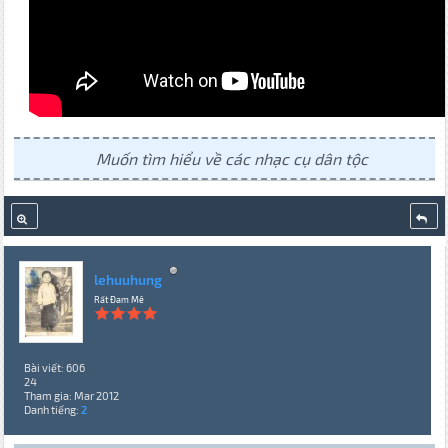
Muốn tìm hiểu về các nhạc cụ dân tộc
lehuuhung
Rất Đam Mê
Bài viết: 606
24
Tham gia: Mar 2012
Danh tiếng:
2