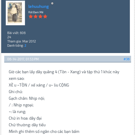
lehuuhung
Rất Đam Mê
Bài viết: 606
24
Tham gia: Mar 2012
Danh tiếng:
2
06-14-2017, 01:53 PM
#36
Giờ các bạn lấy dây quãng 4 (Tồn - Xang) và tập thử 1 khúc này
xem sao:
XỀ u ~TỒN / xế xáng / u~ liu CỘNG
Ghi chú:
Gạch chân: Nhịp nội;
/ : Nhịp ngoại;
~: là rung;
Chữ in hoa: dây đại
Chữ thường: dây tiểu
Mình ghi thêm số ngăn cho các bạn bấm