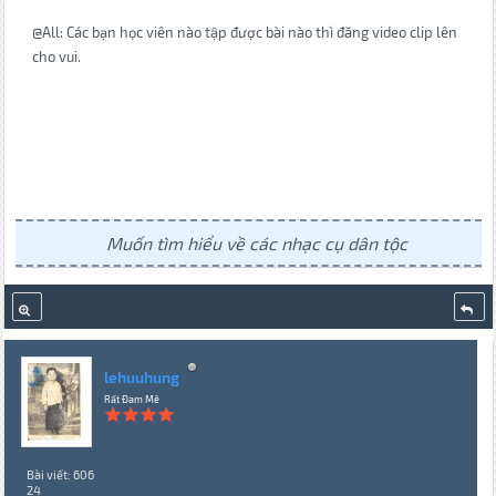
@All: Các bạn học viên nào tập được bài nào thì đăng video clip lên
cho vui.
Muốn tìm hiểu về các nhạc cụ dân tộc
lehuuhung
Rất Đam Mê
Bài viết: 606
24