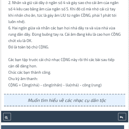
2. Nhấn và giữ cái dây ở ngăn số 4 và gảy sao cho cái âm của ngăn
số 4 kêu cao bằng âm của ngăn số 5. Khi đó cố mà nhớ cái cữ tay
khi nhấn cho ăn, tức là gảy âm LIU từ ngăn CỒNG, phải 1 phát tới
luôn nhé).
6. Hai ngón giữa và nhẫn các bạn hơi nhả dây ra và vừa nhả vừa
rung dằn dây. Đừng buông tay ra. Cái âm đang kêu là cao hơn CỒNG
chút xíu là OK.
Đó là toàn bộ chữ CỘNG.
Các bạn tập trước cái chữ nhạc CỘNG này rồi thì các bài sau tiếp
cận dễ dàng hơn.
Chúc các bạn thành công.
Chu kỳ âm thanh:
CỘNG = Công(nhả) - cồng(nhấn) - líu(nhả) - công (rung)
Muốn tìm hiểu về các nhạc cụ dân tộc