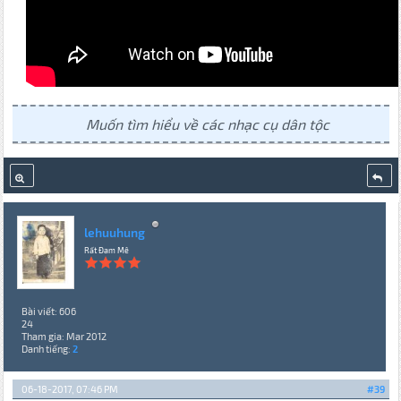
Muốn tìm hiểu về các nhạc cụ dân tộc
lehuuhung
Rất Đam Mê
Bài viết: 606
24
Tham gia: Mar 2012
Danh tiếng:
2
06-18-2017, 07:46 PM
#39