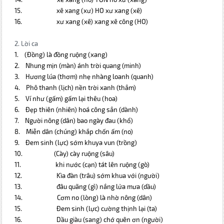
15.
xê xang
(xư) HO xư xang (xê)
16.
xư xang
(xê) xang xê công (HO)
2. Lời ca
1.
(Đồng) là đồng ruộng (xang)
2.
Nhung mịn (màn) ánh trời quang (minh)
3.
Hương lúa (thơm) nhẹ nhàng loanh (quanh)
4.
Phô thanh (lịch) nền trời xanh (thẳm)
5.
Ví như (gấm) gấm lại thêu (hoa)
6.
Đẹp thiên (nhiên) hoá công sẳn (dành)
7.
Người nông (dân) bao ngày đau (khổ)
8.
Miễn dân (chúng) khắp chốn ấm (no)
9.
Đem sinh (lực) sớm khuya vun (trồng)
10.
(Cày) cày ruộng (sâu)
11.
khi nước (cạn) tát lên ruộng (gò)
12.
Kìa đàn (trâu) sớm khua với (người)
13.
đâu quãng (gì) nắng lửa mưa (dầu)
14.
Cơm no (lòng) là nhờ nông (dân)
15.
Đem sinh (lực) cường thịnh lại (ta)
16.
Dầu giàu (sang) chớ quên ơn (người)