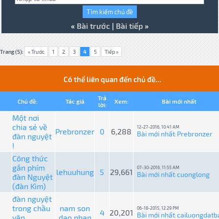
«
Bài trước
|
Bài tiếp
»
Trang (5):
« Trước
1
2
3
4
5
Tiếp »
Có thể liên quan đến chủ đề...
Trả
Chủ đề:
Tác giả
Xem:
Bài mới nhất
lời:
Một nơi
chia sẻ về
12-27-2016, 10:41 AM
Prebronzer
0
6,288
Bài mới nhất
Prebronzer
đàn nguyệt
:
!
Công thức
gắn phím
07-30-2016, 11:55 AM
lehuuhung
5
29,661
Bài mới nhất
cuonglong
đàn Nguyệt
:
(đàn Kìm)
đàn nguyệt
trong chầu
nam son
06-18-2015, 12:29 PM
4
20,201
Bài mới nhất
cailuongdatb
văn
dao nhan
: