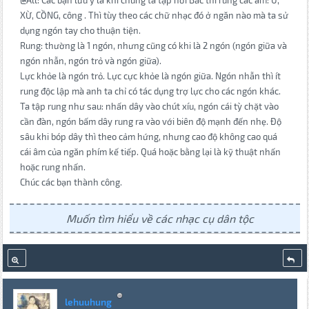
@All: Các bạn lưu ý là khi chúng ta tập hơi Bắc thì rung các âm: U,
XỪ, CỒNG, công . Thì tùy theo các chữ nhạc đó ở ngăn nào mà ta sử
dụng ngón tay cho thuận tiện.
Rung: thường là 1 ngón, nhưng cũng có khi là 2 ngón (ngón giữa và
ngón nhẫn, ngón trỏ và ngón giữa).
Lực khỏe là ngón trỏ. Lực cực khỏe là ngón giữa. Ngón nhẫn thì ít
rung độc lập mà anh ta chỉ có tác dụng trợ lực cho các ngón khác.
Ta tập rung như sau: nhấn dây vào chút xíu, ngón cái tỳ chặt vào
cần đàn, ngón bấm dây rung ra vào với biên độ mạnh đến nhẹ. Độ
sâu khi bóp dây thì theo cảm hứng, nhưng cao độ không cao quá
cái âm của ngăn phím kế tiếp. Quá hoặc bằng lại là kỹ thuật nhấn
hoặc rung nhấn.
Chúc các bạn thành công.
Muốn tìm hiểu về các nhạc cụ dân tộc
lehuuhung