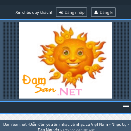
Xin chào quý khách!
Đăng nhập
Đăng kí
To
Đam San.net -Diễn đàn yêu âm nhạc và nhạc cụ Việt Nam
Nhạc Cụ
>
>
na
Đàn Nguyệt
>
Lớp học đàn Nguyệt