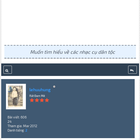
Muốn tìm hiểu về các nhạc cụ dân tộc
lehuuhung
Rất Đam Mê
Bài viết: 606
24
Tham gia: Mar 2012
Danh tiếng:
2