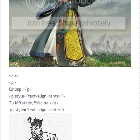
</p>
<p>
&nbsp;</p>
<p style="text-align: center;">
Tư M&atilde; &Yacute;</p>
<p style="text-align: center;">