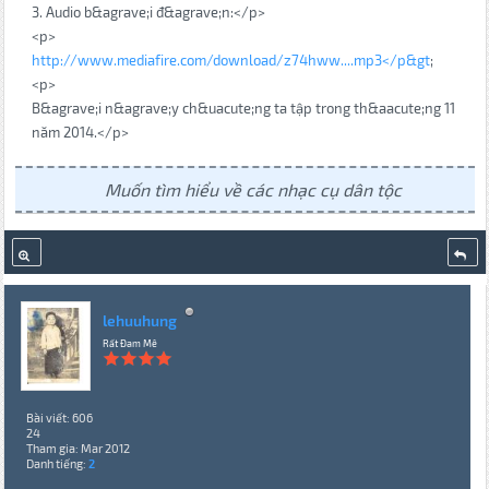
3. Audio b&agrave;i đ&agrave;n:</p>
<p>
http://www.mediafire.com/download/z74hww....mp3</p&gt
;
<p>
B&agrave;i n&agrave;y ch&uacute;ng ta tập trong th&aacute;ng 11
năm 2014.</p>
Muốn tìm hiểu về các nhạc cụ dân tộc
lehuuhung
Rất Đam Mê
Bài viết: 606
24
Tham gia: Mar 2012
Danh tiếng:
2