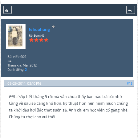
lehuuhung
Rất Đam Mê
Bài viết: 606
24
Tham gia: Mar 2012
Danh tiếng:
2
09-29-2014, 03:10 PM
#13
@All: Sắp hết tháng 9 rồi mà vẫn chưa thấy bạn nào trả bài nhỉ?
Càng về sau sẽ càng khó hơn, kỹ thuật hơn nên mình muốn chúng
ta khởi đầu hơi Bắc thật suôn sẻ. Anh chị em học viên cố gắng nhé.
Chúng ta chơi cho vui thôi.