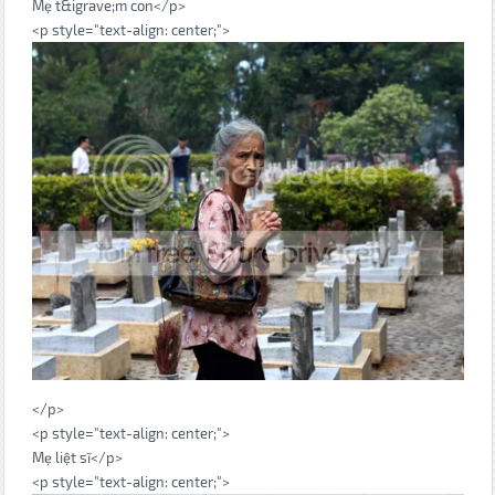
Mẹ t&igrave;m con</p>
<p style="text-align: center;">
</p>
<p style="text-align: center;">
Mẹ liệt sĩ</p>
<p style="text-align: center;">