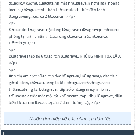
d&acirc;y cương, &aacute;nh mắt nh&igrave;n nghi ngại hoảng
loạn, sự b&igrave;nh thản th&aacute;ch thức đến lạnh
l&ugrave;ng...của cả 2 b&ecirc;n).</p>
<p>
Đ&oacute; l&agrave; nội dung b&agrave;i đ&agrave;n m&ocirc;
phỏng lại trận chiến kh&ocirc;ng c&acirc;n sức n&ecirc;u
tr&ecirc;n.</p>
<p>
B&agrave;i tập số 6 t&ecirc;n l&agrave;. KHỔNG MINH TỌA LẦU.
</p>
<p>
Anh chị em học vi&ecirc;n đọc b&agrave;i n&agrave;y cho thư
gi&atilde;n, ch&uacute;ng ta tập b&agrave;i 6 v&agrave;o
th&aacute;ng 12. B&agrave;i tập số 6 n&agrave;y nhịp rất
tr&uacute;c trắc mắc mỏ, rất kh&oacute; tập. Như l&agrave; diễn
biến t&acirc;m l&yacute; của 2 danh tướng vậy.</p>
Muốn tìm hiểu về các nhạc cụ dân tộc