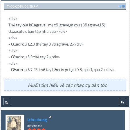
11-03-2014, 08:39 AM
#19
<div>
Thế tay của b&agrave;i mẹ t&igrave;m con (B&agrave;i 5)
c&aacute;c bạn tập như sau:</div>
<div>
- C&acirc;u 1,2,3 thế tay 3 v&agrave; 2.</div>
<div>
- C&acirc;u 5,9 thế tay 2.</div>
<div>
- C&acirc;u 6,7 đổi thế tay li&ecirc;n tục từ 3, qua 1, qua 2.</div>
Muốn tìm hiểu về các nhạc cụ dân tộc
lehuuhung
Rất Đam Mê