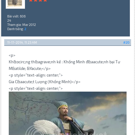
Bài viết: 606
24
Tham gia: Mar 2012
Danh tiếng:
2
11-17-2014, 11:23 AM
#20
<p>
Kh&ocirc;ng th&agrave;nh kế : Khổng Minh đ&aacute;nh bại Tư
M&atilde; &Yacute;</p>
<p style="text-align: center;">
Gia C&aacute;t Lượng (Khổng Minh)</p>
<p style="text-align: center;">