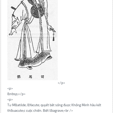
</p>
<p>
&nbsp;</p>
<p>
Tư M&atilde; &Yacute; quyết bắt sống được Khổng Minh hầu kết
th&uacute;c cuộc chiến. Biết l&agrave;<br />