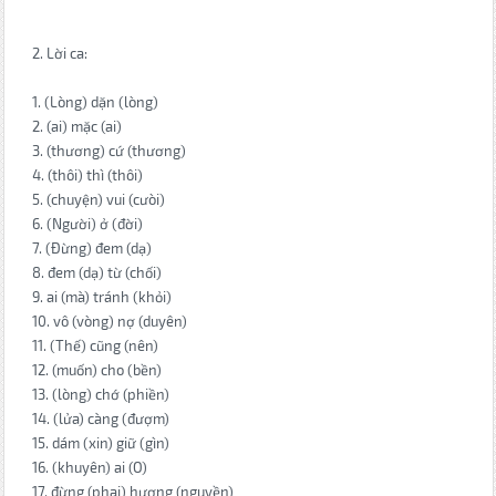
2. Lời ca:
1. (Lòng) dặn (lòng)
2. (ai) mặc (ai)
3. (thương) cứ (thương)
4. (thôi) thì (thôi)
5. (chuyện) vui (cưòi)
6. (Người) ở (đời)
7. (Đừng) đem (dạ)
8. đem (dạ) từ (chối)
9. ai (mà) tránh (khỏi)
10. vô (vòng) nợ (duyên)
11. (Thế) cũng (nên)
12. (muốn) cho (bền)
13. (lòng) chớ (phiền)
14. (lửa) càng (đượm)
15. dám (xin) giữ (gìn)
16. (khuyên) ai (O)
17. đừng (phai) hương (nguyền)