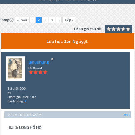
Trang (5):
« Trước
1
2
3
4
5
Tiếp »
Đánh giá chủ đề:
Lớp học đàn Nguyệt
lehuuhung
Rất Đam Mê
Bài viết: 606
24
Tham gia: Mar 2012
Danh tiếng:
2
09-04-2014, 08:52 AM
#11
Bài 3
:
LONG HỔ HỘI