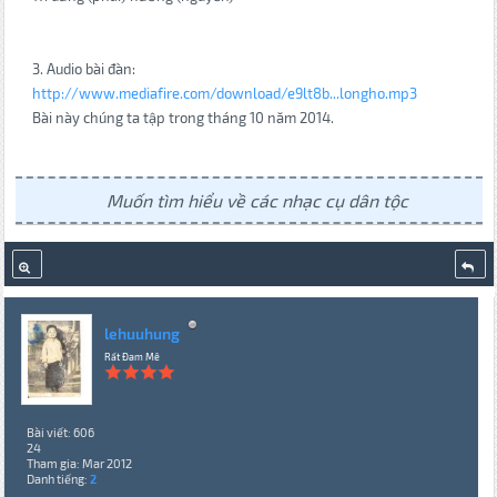
3. Audio bài đàn:
http://www.mediafire.com/download/e9lt8b...longho.mp3
Bài này chúng ta tập trong tháng 10 năm 2014.
Muốn tìm hiểu về các nhạc cụ dân tộc
lehuuhung
Rất Đam Mê
Bài viết: 606
24
Tham gia: Mar 2012
Danh tiếng:
2