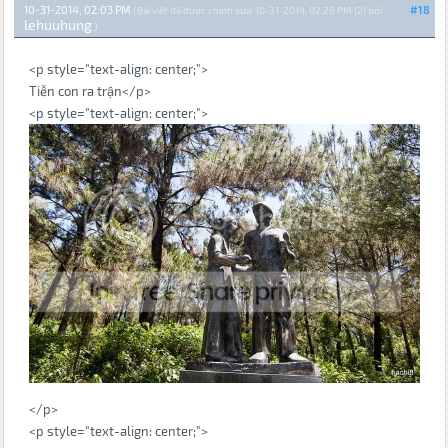
10-31-2014, 02:03 PM
#18
(Bài viết đã được chỉnh sửa: 10-31-2014, 02:26 PM {2} bởi
lehuuhung
.)
<p style="text-align: center;">
Tiễn con ra trận</p>
<p style="text-align: center;">
</p>
<p style="text-align: center;">