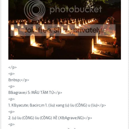
</p>
<p>
&nbsp;</p>
<p>
B&agrave;i 5: MẪU TẦM TỬ</p>
<p>
1. K&yacute; &acirc;m 1. (liu) xang (u) liu (CỒNG) u (liu)</p>
<p>
2. (u) liu (CỒNG) liu (CỒNG) XỀ (X&Agrave;NG)</p>
<p>