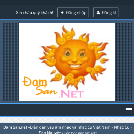
Xin chào quý khách!
Đăng nhập
Đăng kí
To
Đam San.net -Diễn đàn yêu âm nhạc và nhạc cụ Việt Nam
Nhạc Cụ
>
>
na
Đàn Nguyệt
>
Lớp học đàn Nguyệt