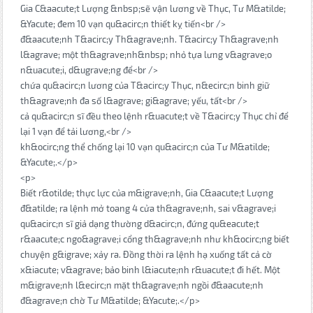
Gia C&aacute;t Lượng &nbsp;sẽ vận lương về Thục, Tư M&atilde;
&Yacute; đem 10 vạn qu&acirc;n thiết kỵ tiến<br />
đ&aacute;nh T&acirc;y Th&agrave;nh. T&acirc;y Th&agrave;nh
l&agrave; một th&agrave;nh&nbsp; nhỏ tựa lưng v&agrave;o
n&uacute;i, d&ugrave;ng để<br />
chứa qu&acirc;n lương của T&acirc;y Thục, n&ecirc;n binh giữ
th&agrave;nh đa số l&agrave; gi&agrave; yếu, tất<br />
cả qu&acirc;n sĩ đều theo lệnh r&uacute;t về T&acirc;y Thục chỉ để
lại 1 vạn để tải lương,<br />
kh&ocirc;ng thể chống lại 10 vạn qu&acirc;n của Tư M&atilde;
&Yacute;.</p>
<p>
Biết r&otilde; thực lực của m&igrave;nh, Gia C&aacute;t Lượng
đ&atilde; ra lệnh mở toang 4 cửa th&agrave;nh, sai v&agrave;i
qu&acirc;n sĩ giả dạng thường d&acirc;n, đứng qu&eacute;t
r&aacute;c ngo&agrave;i cổng th&agrave;nh như kh&ocirc;ng biết
chuyện g&igrave; xảy ra. Đồng thời ra lệnh hạ xuống tất cả cờ
x&iacute; v&agrave; bảo binh l&iacute;nh r&uacute;t đi hết. Một
m&igrave;nh l&ecirc;n mặt th&agrave;nh ngồi đ&aacute;nh
đ&agrave;n chờ Tư M&atilde; &Yacute;.</p>