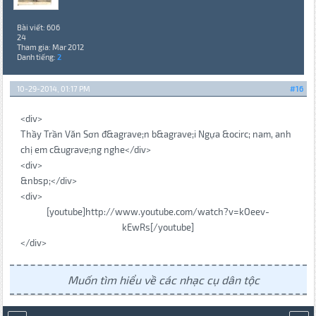
Bài viết: 606
24
Tham gia: Mar 2012
Danh tiếng:
2
10-29-2014, 01:17 PM
#16
<div>
Thầy Trần Văn Sơn đ&agrave;n b&agrave;i Ngựa &ocirc; nam, anh
chị em c&ugrave;ng nghe</div>
<div>
&nbsp;</div>
<div>
[youtube]http://www.youtube.com/watch?v=kOeev-
kEwRs[/youtube]
</div>
Muốn tìm hiểu về các nhạc cụ dân tộc