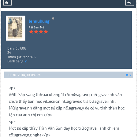
lehuuhung
Rất Đam Mê
Bài viết: 606
24
Tham gia: Mar 2012
Danh tiếng:
2
10-30-2014, 10:09 AM
#17
<p>
@All: Sắp sang th&aacute;ng 11 rồi m&agrave; m&igrave;nh vẫn
chưa thấy bạn học vi&ecirc;n n&agrave;o trả b&agrave;i nhỉ.
M&igrave;nh đăng một số clip n&agrave;y để cổ vũ tinh thần học
tập của anh chị em.</p>
<p>
Một số clip thầy Trần Văn Sơn dạy học tr&ograve;, anh chị em
c&ugrave;ng nghe</p>