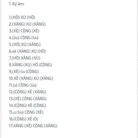
1. Ký âm:
1.(HÒ) XỪ (HÒ)
2.(XÀNG) XỪ (XÀNG)
3.(XỀ) CỒNG (XỀ)
4.(liu) CỒNG (liu)
5.(HÒ) XỪ (XÀNG)
6.xề (XÀNG) XỪ (HÒ)
7.(HÒ) XÀNG (XỪ)
8.XÀNG (XỪ) HÒ (CỒNG)
9.(XỀ) liu (CỒNG)
10.XỀ (XÀNG) XỪ (XÀNG)
11.(u) CỒNG (liu)
12.(CỒNG) XỀ (XÀNG)
13.(XỀ) CỒNG (XÀNG)
14.(CỒNG) XỀ (CỒNG)
15.u (liu) CỒNG (XỀ)
16.(CỒNG) XỀ (O)
17.XÀNG (XỀ) CỒNG (XÀNG)