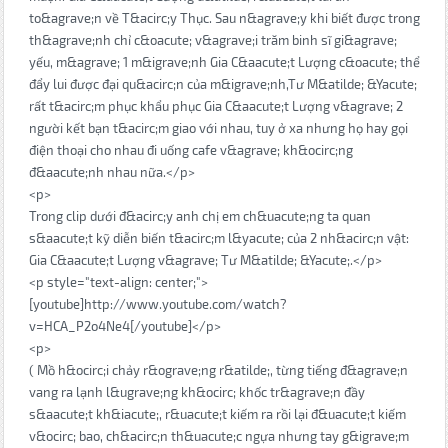
to&agrave;n về T&acirc;y Thục. Sau n&agrave;y khi biết được trong
th&agrave;nh chỉ c&oacute; v&agrave;i trăm binh sĩ gi&agrave;
yếu, m&agrave; 1 m&igrave;nh Gia C&aacute;t Lượng c&oacute; thể
đẩy lui được đại qu&acirc;n của m&igrave;nh,Tư M&atilde; &Yacute;
rất t&acirc;m phục khẩu phục Gia C&aacute;t Lượng v&agrave; 2
người kết bạn t&acirc;m giao với nhau, tuy ở xa nhưng họ hay gọi
điện thoại cho nhau đi uống cafe v&agrave; kh&ocirc;ng
đ&aacute;nh nhau nữa.</p>
<p>
Trong clip dưới đ&acirc;y anh chị em ch&uacute;ng ta quan
s&aacute;t kỹ diễn biến t&acirc;m l&yacute; của 2 nh&acirc;n vật:
Gia C&aacute;t Lượng v&agrave; Tư M&atilde; &Yacute;.</p>
<p style="text-align: center;">
[youtube]http://www.youtube.com/watch?
v=HCA_P2o4Ne4[/youtube]</p>
<p>
( Mồ h&ocirc;i chảy r&ograve;ng r&atilde;, từng tiếng đ&agrave;n
vang ra lạnh l&ugrave;ng kh&ocirc; khốc tr&agrave;n đầy
s&aacute;t kh&iacute;, r&uacute;t kiếm ra rồi lại đ&uacute;t kiếm
v&ocirc; bao, ch&acirc;n th&uacute;c ngựa nhưng tay g&igrave;m