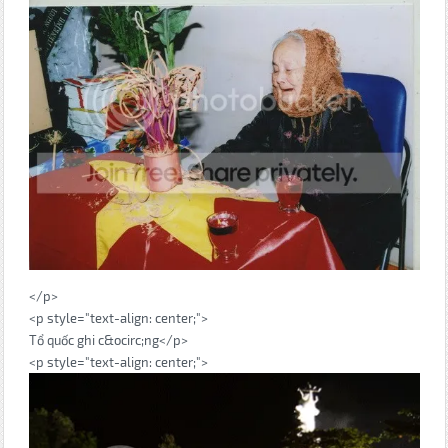
</p>
<p style="text-align: center;">
Tổ quốc ghi c&ocirc;ng</p>
<p style="text-align: center;">