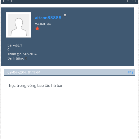
vitcon88888
Mới Biết Đến
Bài viết: 1
0
Tham gia: Sep 2014
Danh tiếng:
0
09-04-2014, 01:11 PM
#12
học trong vòng bao lâu hả bạn