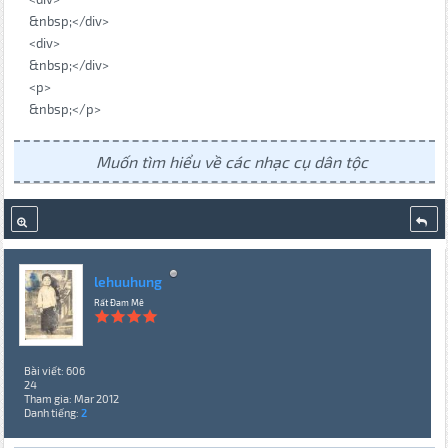
&nbsp;</div>
<div>
&nbsp;</div>
<p>
&nbsp;</p>
Muốn tìm hiểu về các nhạc cụ dân tộc
lehuuhung
Rất Đam Mê
Bài viết: 606
24
Tham gia: Mar 2012
Danh tiếng:
2