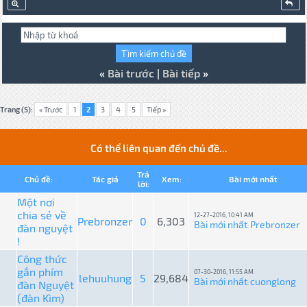
«
Bài trước
|
Bài tiếp
»
Trang (5):
« Trước
1
2
3
4
5
Tiếp »
Có thể liên quan đến chủ đề...
Trả
Chủ đề:
Tác giả
Xem:
Bài mới nhất
lời:
Một nơi
chia sẻ về
12-27-2016, 10:41 AM
Prebronzer
0
6,303
Bài mới nhất
Prebronzer
đàn nguyệt
:
!
Công thức
gắn phím
07-30-2016, 11:55 AM
lehuuhung
5
29,684
Bài mới nhất
cuonglong
đàn Nguyệt
:
(đàn Kìm)