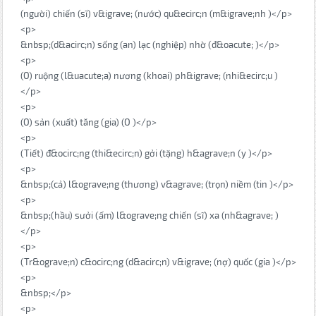
(người) chiến (sĩ) v&igrave; (nước) qu&ecirc;n (m&igrave;nh )</p>
<p>
&nbsp;(d&acirc;n) sống (an) lạc (nghiệp) nhờ (đ&oacute; )</p>
<p>
(O) ruộng (l&uacute;a) nương (khoai) ph&igrave; (nhi&ecirc;u )
</p>
<p>
(O) sản (xuất) tăng (gia) (O )</p>
<p>
(Tiết) đ&ocirc;ng (thi&ecirc;n) gởi (tặng) h&agrave;n (y )</p>
<p>
&nbsp;(cả) l&ograve;ng (thương) v&agrave; (trọn) niềm (tin )</p>
<p>
&nbsp;(hầu) sưởi (ấm) l&ograve;ng chiến (sĩ) xa (nh&agrave; )
</p>
<p>
(Tr&ograve;n) c&ocirc;ng (d&acirc;n) v&igrave; (nợ) quốc (gia )</p>
<p>
&nbsp;</p>
<p>