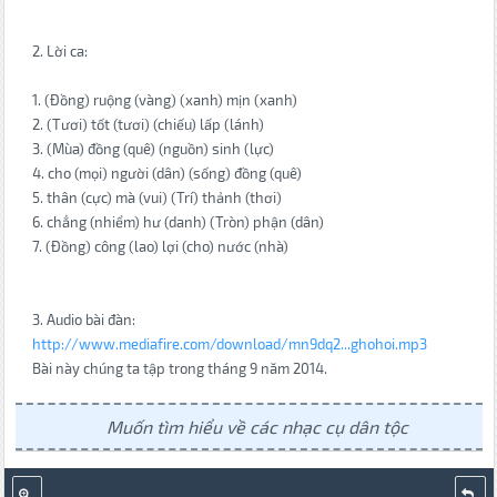
2. Lời ca:
1. (Đồng) ruộng (vàng) (xanh) mịn (xanh)
2. (Tươi) tốt (tươi) (chiếu) lấp (lánh)
3. (Mùa) đồng (quê) (nguồn) sinh (lực)
4. cho (mọi) người (dân) (sống) đồng (quê)
5. thân (cực) mà (vui) (Trí) thảnh (thơi)
6. chẳng (nhiểm) hư (danh) (Tròn) phận (dân)
7. (Đồng) công (lao) lợi (cho) nước (nhà)
3. Audio bài đàn:
http://www.mediafire.com/download/mn9dq2...ghohoi.mp3
Bài này chúng ta tập trong tháng 9 năm 2014.
Muốn tìm hiểu về các nhạc cụ dân tộc