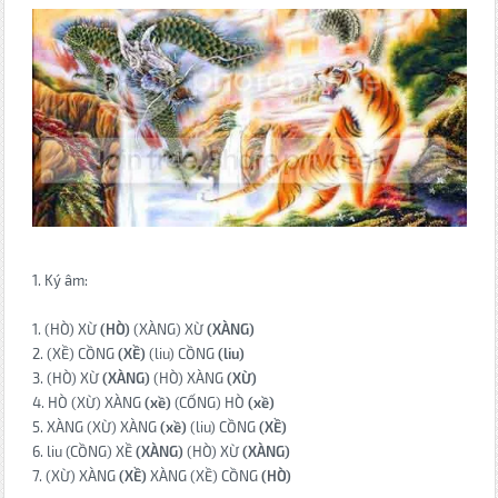
1. Ký âm:
1. (HÒ) XỪ
(HÒ)
(XÀNG) XỪ
(XÀNG)
2. (XỀ) CỒNG
(XỀ)
(liu) CỒNG
(liu)
3. (HÒ) XỪ
(XÀNG)
(HÒ) XÀNG
(XỪ)
4. HÒ (XỪ) XÀNG
(xề)
(CỐNG) HÒ
(xề)
5. XÀNG (XỪ) XÀNG
(xề)
(liu) CỒNG
(XỀ)
6. liu (CỒNG) XỀ
(XÀNG)
(HÒ) XỪ
(XÀNG)
7. (XỪ) XÀNG
(XỀ)
XÀNG (XỀ) CỒNG
(HÒ)