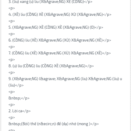
3. (liu) xang (u) liu (X&Agrave;NG) XỀ (CỒNG)</p>
<p>
4. (XỀ) liu (CỒNG) XỀ (X&Agrave;NG) XỪ (X&Agrave;NG)</p>
<p>
5. (X&Agrave;NG) XỀ (CỒNG) XỀ (X&Agrave;NG) (O)</p>
<p>
6. (CỒNG) liu (XỀ) X&Agrave;NG (XỪ) X&Agrave;NG (XỀ)</p>
<p>
7. (CỒNG) liu (XỀ) X&Agrave;NG (XỪ) X&Agrave;NG (XỀ)</p>
<p>
8. (u) liu (CỒNG) liu (CỒNG) XỀ (X&Agrave;NG)</p>
<p>
9. (X&Agrave;NG) l&agrave; X&Agrave;NG (liu) X&Agrave;NG (liu) u
(liu)</p>
<p>
&nbsp;</p>
<p>
2. Lời ca</p>
<p>
&nbsp;(Bởi) thế (n&ecirc;n) để (dạ) nhớ (mong )</p>
<p>