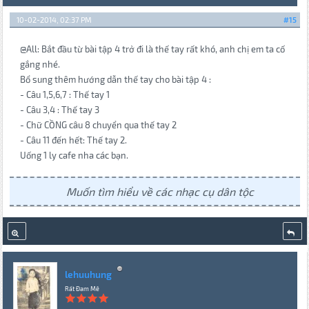
10-02-2014, 02:37 PM
#15
@All: Bắt đầu từ bài tập 4 trở đi là thế tay rất khó, anh chị em ta cố
gắng nhé.
Bổ sung thêm hướng dẫn thế tay cho bài tập 4 :
- Câu 1,5,6,7 : Thế tay 1
- Câu 3,4 : Thế tay 3
- Chữ CỒNG câu 8 chuyển qua thế tay 2
- Câu 11 đến hết: Thế tay 2.
Uống 1 ly cafe nha các bạn.
Muốn tìm hiểu về các nhạc cụ dân tộc
lehuuhung
Rất Đam Mê