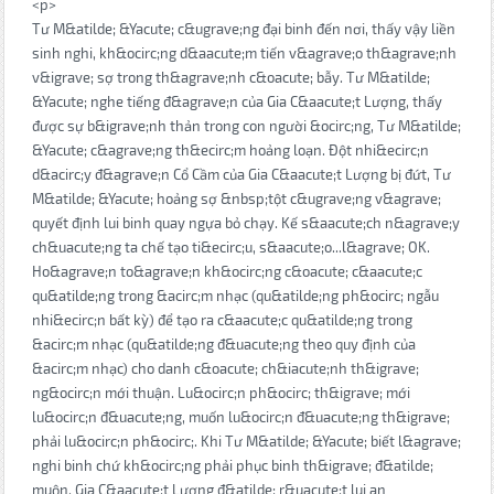
<p>
Tư M&atilde; &Yacute; c&ugrave;ng đại binh đến nơi, thấy vậy liền
sinh nghi, kh&ocirc;ng d&aacute;m tiến v&agrave;o th&agrave;nh
v&igrave; sợ trong th&agrave;nh c&oacute; bẫy. Tư M&atilde;
&Yacute; nghe tiếng đ&agrave;n của Gia C&aacute;t Lượng, thấy
được sự b&igrave;nh thản trong con người &ocirc;ng, Tư M&atilde;
&Yacute; c&agrave;ng th&ecirc;m hoảng loạn. Đột nhi&ecirc;n
d&acirc;y đ&agrave;n Cổ Cầm của Gia C&aacute;t Lượng bị đứt, Tư
M&atilde; &Yacute; hoảng sợ &nbsp;tột c&ugrave;ng v&agrave;
quyết định lui binh quay ngựa bỏ chạy. Kế s&aacute;ch n&agrave;y
ch&uacute;ng ta chế tạo ti&ecirc;u, s&aacute;o...l&agrave; OK.
Ho&agrave;n to&agrave;n kh&ocirc;ng c&oacute; c&aacute;c
qu&atilde;ng trong &acirc;m nhạc (qu&atilde;ng ph&ocirc; ngẫu
nhi&ecirc;n bất kỳ) để tạo ra c&aacute;c qu&atilde;ng trong
&acirc;m nhạc (qu&atilde;ng đ&uacute;ng theo quy định của
&acirc;m nhạc) cho danh c&oacute; ch&iacute;nh th&igrave;
ng&ocirc;n mới thuận. Lu&ocirc;n ph&ocirc; th&igrave; mới
lu&ocirc;n đ&uacute;ng, muốn lu&ocirc;n đ&uacute;ng th&igrave;
phải lu&ocirc;n ph&ocirc;. Khi Tư M&atilde; &Yacute; biết l&agrave;
nghi binh chứ kh&ocirc;ng phải phục binh th&igrave; đ&atilde;
muộn. Gia C&aacute;t Lượng đ&atilde; r&uacute;t lui an