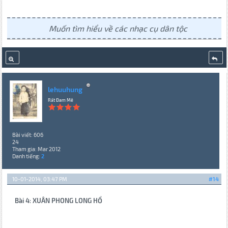
Muốn tìm hiểu về các nhạc cụ dân tộc
lehuuhung
Rất Đam Mê
Bài viết: 606
24
Tham gia: Mar 2012
Danh tiếng:
2
10-01-2014, 03:47 PM
#14
Bài 4
:
XUÂN PHONG LONG HỔ