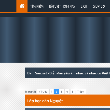
TÌM KIẾM
BÀI VIẾT HÔM NAY
LỊCH
GIÚP ĐỠ
Đam San.net -Diễn đàn yêu âm nhạc và nhạc cụ Việt
0 Votes - 0 Average
1
2
3
4
5
Trang (5):
« Trước
1
2
3
4
5
Tiếp »
Lớp học đàn Nguyệt