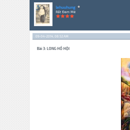
lehuuhung
Rất Đam Mê
09-04-2014, 08:52 AM
Bài 3
:
LONG HỔ HỘI