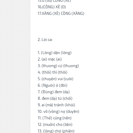
15.u (liu) CỒNG (XỀ)
16.(CỒNG) XỀ (O)
17.XÀNG (XỀ) CỒNG (XÀNG)
2. Lời ca:
1. (Lòng) dặn (lòng)
2. (ai) mặc (ai)
3. (thương) cứ (thương)
4. (thôi) thì (thôi)
5. (chuyện) vui (cưòi)
6. (Người) ở (đời)
7. (Đừng) đem (dạ)
8. đem (dạ) từ (chối)
9. ai (mà) tránh (khỏi)
10. vô (vòng) nợ (duyên)
11. (Thế) cũng (nên)
12. (muốn) cho (bền)
13. (lòng) chớ (phiền)