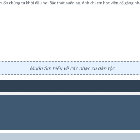
ốn chúng ta khởi đầu hơi Bắc thật suôn sẻ. Anh chị em học viên cố gắng nhé.
Muốn tìm hiểu về các nhạc cụ dân tộc