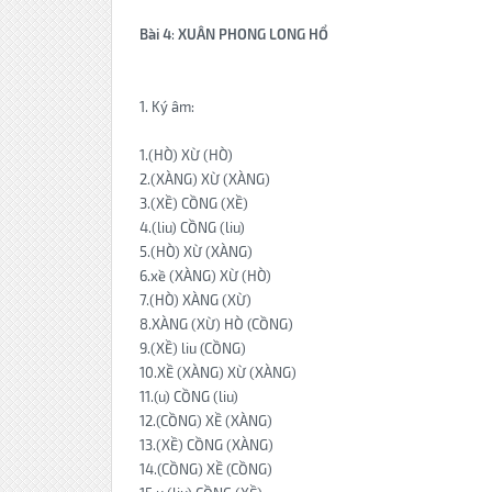
Bài 4
:
XUÂN PHONG LONG HỔ
1. Ký âm:
1.(HÒ) XỪ (HÒ)
2.(XÀNG) XỪ (XÀNG)
3.(XỀ) CỒNG (XỀ)
4.(liu) CỒNG (liu)
5.(HÒ) XỪ (XÀNG)
6.xề (XÀNG) XỪ (HÒ)
7.(HÒ) XÀNG (XỪ)
8.XÀNG (XỪ) HÒ (CỒNG)
9.(XỀ) liu (CỒNG)
10.XỀ (XÀNG) XỪ (XÀNG)
11.(u) CỒNG (liu)
12.(CỒNG) XỀ (XÀNG)
13.(XỀ) CỒNG (XÀNG)
14.(CỒNG) XỀ (CỒNG)