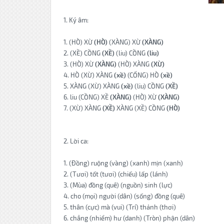
1. Ký âm:
1. (HÒ) XỪ
(HÒ)
(XÀNG) XỪ
(XÀNG)
2. (XỀ) CỒNG
(XỀ)
(liu) CỒNG
(liu)
3. (HÒ) XỪ
(XÀNG)
(HÒ) XÀNG
(XỪ)
4. HÒ (XỪ) XÀNG
(xề)
(CỐNG) HÒ
(xề)
5. XÀNG (XỪ) XÀNG
(xề)
(liu) CỒNG
(XỀ)
6. liu (CỒNG) XỀ
(XÀNG)
(HÒ) XỪ
(XÀNG)
7. (XỪ) XÀNG
(XỀ)
XÀNG (XỀ) CỒNG
(HÒ)
2. Lời ca:
1. (Đồng) ruộng (vàng) (xanh) mịn (xanh)
2. (Tươi) tốt (tươi) (chiếu) lấp (lánh)
3. (Mùa) đồng (quê) (nguồn) sinh (lực)
4. cho (mọi) người (dân) (sống) đồng (quê)
5. thân (cực) mà (vui) (Trí) thảnh (thơi)
6. chẳng (nhiểm) hư (danh) (Tròn) phận (dân)