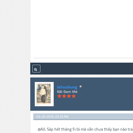
lehuuhung
Rất Đam Mê
09-29-2014, 03:10 PM
@All: Sắp hết tháng 9 rồi mà vẫn chưa thấy bạn nào trả