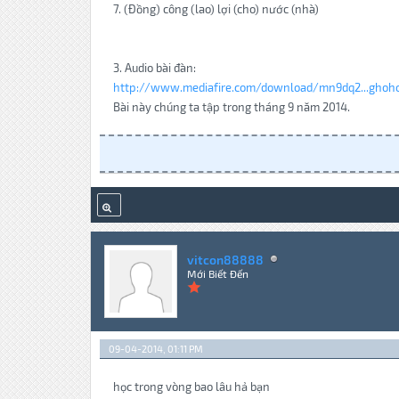
7. (Đồng) công (lao) lợi (cho) nước (nhà)
3. Audio bài đàn:
http://www.mediafire.com/download/mn9dq2...ghoh
Bài này chúng ta tập trong tháng 9 năm 2014.
vitcon88888
Mới Biết Đến
09-04-2014, 01:11 PM
học trong vòng bao lâu hả bạn