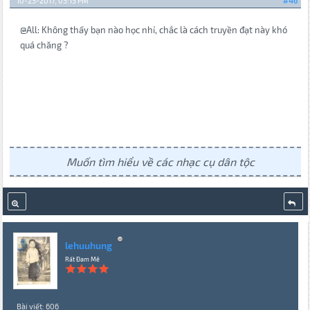
10-23-2017, 03:13 PM
#46
@All: Không thấy bạn nào học nhỉ, chắc là cách truyền đạt này khó
quá chăng ?
Muốn tìm hiểu về các nhạc cụ dân tộc
lehuuhung
Rất Đam Mê
Bài viết: 606