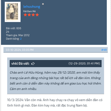
lehuuhung
Rất Đam Mê
Bài viết: 606
24
Tham gia: Mar 2012
Danh tiếng:
2
03-10-2024, 03:05 PM
#49
vhkl Đã viết:
(12-29-2020, 01:41 PM)
Chào anh Lê Hữu Hùng, hôm nay 29/12/2020, em mới tìm thấy
trang của anh đăng những bài học rất bổ ích về đàn kìm. Không
biết anh còn ở diễn đàn này không để em giao lưu học hỏi thêm.
Cảm ơn anh nhiều.
10/3/2024: Vẫn còn mà. Anh hay chạy ra chạy vô xem diễn đàn có
tình hình gì mới. Đàn kìm hay mà, rất đặc trưng Nam bộ.