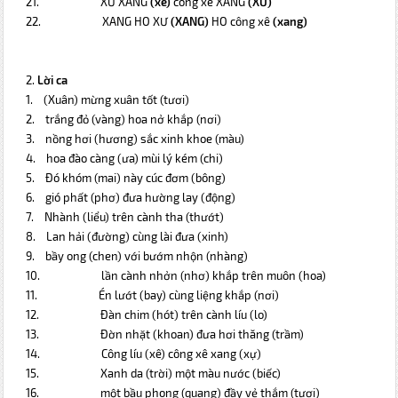
21.
XƯ XANG
(xê)
công xê XANG
(XƯ)
22.
XANG HO XƯ
(XANG)
HO công xê
(xang)
2.
Lời ca
1.
(Xuân) mừng xuân tốt (tươi)
2.
trắng đỏ (vàng) hoa nở khắp (nơi)
3.
nồng hơi (hương) sắc xinh khoe (màu)
4.
hoa đào càng (ưa) mùi lý kém (chi)
5.
Đó khóm (mai) này cúc đơm (bông)
6.
gió phất (phơ) đưa hường lay (động)
7.
Nhành (liểu) trên cành tha (thướt)
8.
Lan hải (đường) cùng lài đưa (xinh)
9.
bầy ong (chen) với bướm nhộn (nhàng)
10.
lần cành nhởn (nhơ) khắp trên muôn (hoa)
11.
Én lướt (bay) cùng liệng khắp (nơi)
12.
Đàn chim (hót) trên cành líu (lo)
13.
Đờn nhặt (khoan) đưa hơi thăng (trầm)
14.
Công líu (xê) công xê xang (xự)
15.
Xanh da (trời) một màu nước (biếc)
16.
một bầu phong (quang) đầy vẻ thắm (tươi)