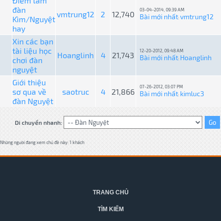
Điểm làm
đàn
03-04-2014, 09:39 AM
vmtrung12
2
12,740
Bài mới nhất
vmtrung12
Kìm/Nguyệt
:
hay
Xin các bạn
tài liệu học
12-20-2012, 09:48 AM
Hoanglinh
4
21,743
Bài mới nhất
Hoanglinh
chơi đàn
:
nguyệt
Giới thiệu
07-26-2012, 03:07 PM
sơ qua về
saotruc
4
21,866
Bài mới nhất
kimluc3
:
đàn Nguyệt
Di chuyển nhanh:
Những người đang xem chủ đề này: 1 khách
TRANG CHỦ
TÌM KIẾM