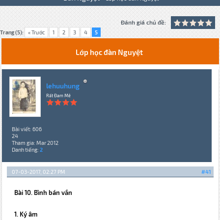
Đánh giá chủ đề:
Trang (5):
« Trước
1
2
3
4
5
Lớp học đàn Nguyệt
lehuuhung
Rất Đam Mê
Bài viết: 606
24
Tham gia: Mar 2012
Danh tiếng:
2
07-03-2017, 02:27 PM
#41
Bài 10. Bình bán vắn
1. Ký âm