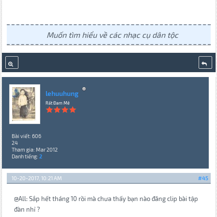
Muốn tìm hiểu về các nhạc cụ dân tộc
lehuuhung
Rất Đam Mê
Bài viết: 606
24
Tham gia: Mar 2012
Danh tiếng:
2
10-20-2017, 10:21 AM
#45
@All: Sắp hết tháng 10 rồi mà chưa thấy bạn nào đăng clip bài tập
đàn nhỉ ?