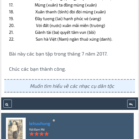
17.
Mừng (xuân) ta đồng mừng (xuân)
18.
Xuân thanh (bình) đời đời mừng (xuân)
19.
Đầy tương (lai) hạnh phúc vẻ (vang)
20.
Với đất (nước) xuân mãi miên (trường)
21.
Giành tài (ba) quyết tâm vun (bồi)
22.
Sơn hà Việt (Nam) ngàn thuở xứng (danh).
Bài này các bạn tập trong tháng 7 năm 2017.
Chúc các bạn thành công.
Muốn tìm hiểu về các nhạc cụ dân tộc
lehuuhung
Rất Đam Mê