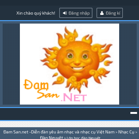
Xin chào quý khách!
Đăng nhập
Đăng kí
To
Đam San.net -Diễn đàn yêu âm nhạc và nhạc cụ Việt Nam
Nhạc Cụ
>
>
na
Đàn Nguyệt
>
Lớp học đàn Nguyệt