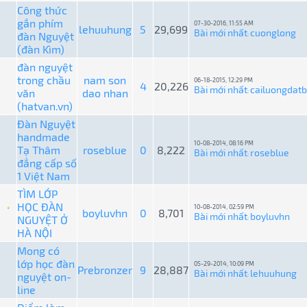
Công thức
gắn phím
07-30-2016, 11:55 AM
lehuuhung
5
29,699
Bài mới nhất
cuonglong
đàn Nguyệt
:
(đàn Kìm)
đàn nguyệt
trong chầu
nam son
06-18-2015, 12:29 PM
4
20,226
Bài mới nhất
cailuongdat
văn
dao nhan
:
(hatvan.vn)
Đàn Nguyệt
handmade
10-08-2014, 08:16 PM
Tạ Thâm
roseblue
0
8,222
Bài mới nhất
roseblue
:
đẳng cấp số
1 Việt Nam
TÌM LỚP
HỌC ĐÀN
10-08-2014, 02:59 PM
boyluvhn
0
8,701
Bài mới nhất
boyluvhn
NGUYỆT Ở
:
HÀ NỘI
Mong có
lớp học đàn
05-29-2014, 10:09 PM
Prebronzer
9
28,887
Bài mới nhất
lehuuhung
nguyệt on-
:
line