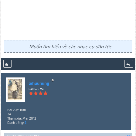
Muốn tìm hiểu về các nhạc cụ dân tộc
lehuuhung
Rất Đam Mê
Bài viết: 606
24
Tham gia: Mar 2012
Danh tiếng:
2