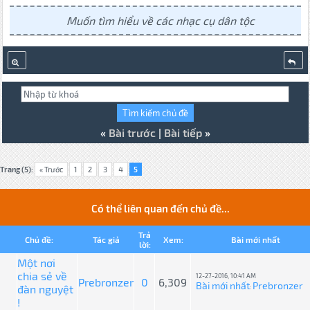
Muốn tìm hiểu về các nhạc cụ dân tộc
«
Bài trước
|
Bài tiếp
»
Trang (5):
« Trước
1
2
3
4
5
Có thể liên quan đến chủ đề...
Trả
Chủ đề:
Tác giả
Xem:
Bài mới nhất
lời:
Một nơi
chia sẻ về
12-27-2016, 10:41 AM
Prebronzer
0
6,309
Bài mới nhất
Prebronzer
đàn nguyệt
:
!