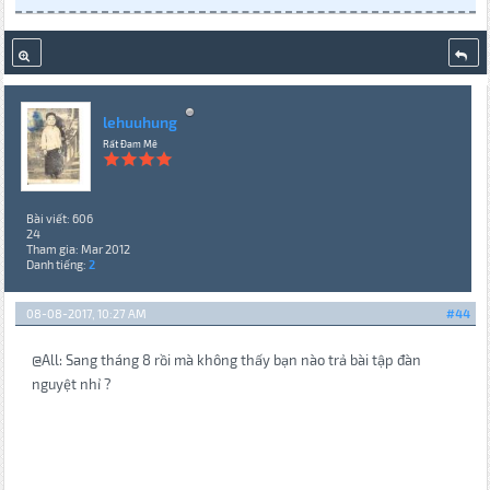
lehuuhung
Rất Đam Mê
Bài viết: 606
24
Tham gia: Mar 2012
Danh tiếng:
2
08-08-2017, 10:27 AM
#44
@All: Sang tháng 8 rồi mà không thấy bạn nào trả bài tập đàn
nguyệt nhỉ ?