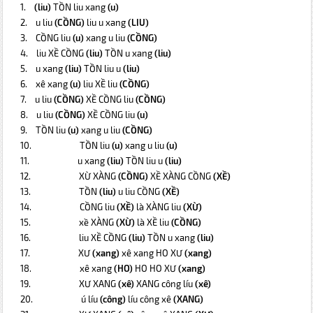
1.
(liu)
TỒN liu xang
(u)
2.
u liu
(CỒNG)
liu u xang
(LIU)
3.
CỒNG liu
(u)
xang u liu
(CỒNG)
4.
liu XỀ CỒNG
(liu)
TỒN u xang
(liu)
5.
u xang
(liu)
TỒN liu u
(liu)
6.
xê xang
(u)
liu XỀ liu
(CỒNG)
7.
u liu
(CỒNG)
XỀ CỒNG liu
(CỒNG)
8.
u liu
(CỒNG)
XỀ CỒNG liu
(u)
9.
TỒN liu
(u)
xang u liu
(CỒNG)
10.
TỒN liu
(u)
xang u liu
(u)
11.
u xang
(liu)
TỒN liu u
(liu)
12.
XỪ XÀNG
(CỒNG)
XỀ XÀNG CỒNG
(XỀ)
13.
TỒN
(liu)
u liu CỒNG
(XỀ)
14.
CỒNG liu
(XỀ)
là XÀNG liu
(XỪ)
15.
xề XÀNG
(XỪ)
là XỀ liu
(CỒNG)
16.
liu XỀ CỒNG
(liu)
TỒN u xang
(liu)
17.
XƯ
(xang)
xê xang HO XƯ
(xang)
18.
xê xang
(HO)
HO HO XƯ
(xang)
19.
XƯ XANG
(xê)
XANG công líu
(xê)
20.
ú líu
(công)
líu công xê
(XANG)