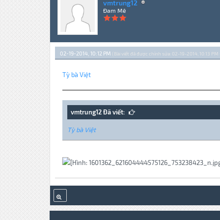
vmtrung12
Đam Mê
02-19-2014, 10:12 PM
(Bài viết đã được chỉnh sửa: 02-19-2014, 10:13 PM 
Tỳ bà Việt
vmtrung12 Đã viết:
Tỳ bà Việt