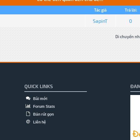
Tác giả
Trả lời:
SapinT
0
Di chuyển nh
QUICK LINKS
ĐAM
Bài mới
Forum Stats
Bản rút gọn
Liên hệ