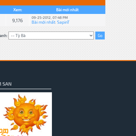
Xem:
Bài mới nhất
09-25-2012, 07:48 PM
9,176
Bài mới nhất
SapinT
:
anh:
 SAN