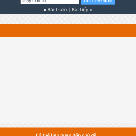
«
Bài trước
|
Bài tiếp
»
Có thể liên quan đến chủ đề...