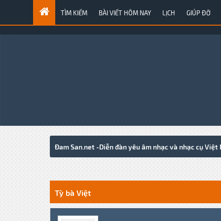
TÌM KIẾM
BÀI VIẾT HÔM NAY
LỊCH
GIÚP ĐỠ
Đam San.net -Diễn đàn yêu âm nhạc và nhạc cụ Việt
1 Votes - 3 Average
1
2
3
4
5
Tỳ bà Việt