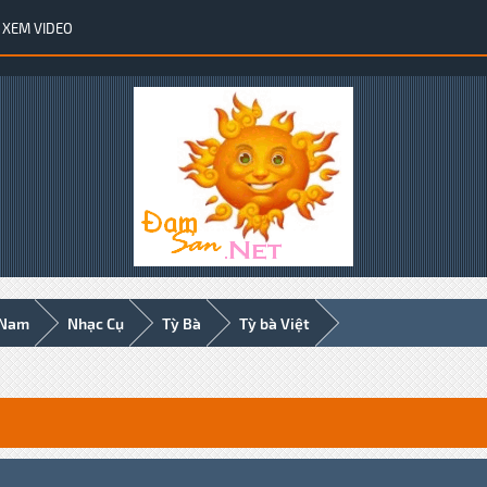
XEM VIDEO
 Nam
Nhạc Cụ
Tỳ Bà
Tỳ bà Việt