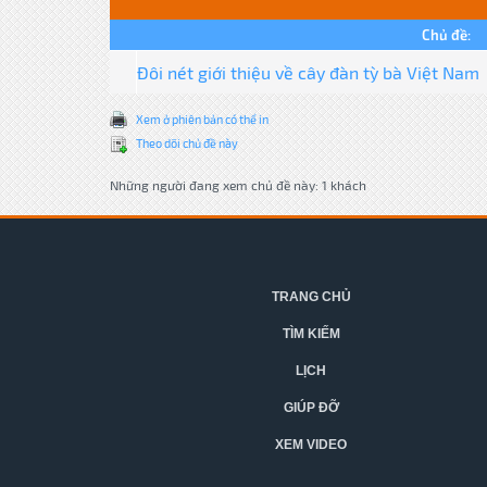
Chủ đề:
Đôi nét giới thiệu về cây đàn tỳ bà Việt Nam
Xem ở phiên bản có thể in
Theo dõi chủ đề này
Những người đang xem chủ đề này: 1 khách
TRANG CHỦ
TÌM KIẾM
LỊCH
GIÚP ĐỠ
XEM VIDEO