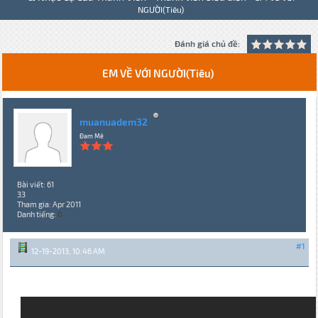
NGƯỜI(Tiêu)
Đánh giá chủ đề:
EM VỀ VỚI NGƯỜI(Tiêu)
muanuadem32
Đam Mê
Bài viết: 61
33
Tham gia: Apr 2011
Danh tiếng:
0
#1
12-19-2013, 10:46 AM