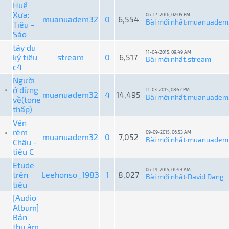
Huế
Xưa:
06-17-2016, 02:05 PM
muanuadem32
0
6,554
Bài mới nhất
muanuadem
Tiêu -
:
Sáo
tây du
11-04-2015, 09:49 AM
ký tiêu
stream
0
6,517
Bài mới nhất
stream
:
c4
Người
ở đừng
11-03-2015, 08:52 PM
muanuadem32
4
14,495
Bài mới nhất
muanuadem
về(tone
:
thấp)
Vén
rèm
09-09-2015, 06:53 AM
muanuadem32
0
7,052
Bài mới nhất
muanuadem
Châu -
:
tiêu C
Etude
06-19-2015, 01:43 AM
trên
Leehonso_1983
1
8,027
Bài mới nhất
David Dang
:
tiêu
[Audio
Album]
Bản
thu âm