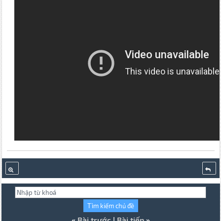
«
Bài trước
|
Bài tiếp
»