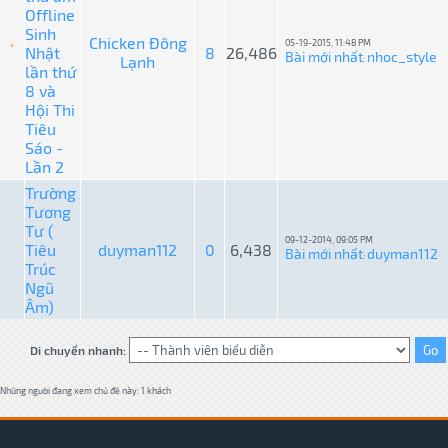
Offline
Sinh
Chicken Đông
05-19-2015, 11:48 PM
Nhật
8
26,486
Bài mới nhất
nhoc_style
Lạnh
:
lần thứ
8 và
Hội Thi
Tiêu
Sáo -
Lần 2
Trường
Tương
Tư (
09-12-2014, 09:05 PM
Tiêu
duyman112
0
6,438
Bài mới nhất
duyman112
:
Trúc
Ngũ
Âm)
Di chuyển nhanh:
Những người đang xem chủ đề này: 1 khách