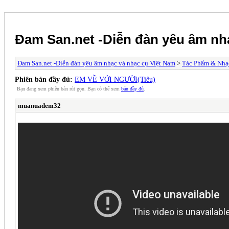
Đam San.net -Diễn đàn yêu âm nh
Đam San.net -Diễn đàn yêu âm nhạc và nhạc cụ Việt Nam
>
Tác Phẩm & Nhạ
Phiên bản đầy đủ:
EM VỀ VỚI NGƯỜI(Tiêu)
Bạn đang xem phiên bản rút gọn. Bạn có thể xem
bản đầy đủ
.
muanuadem32