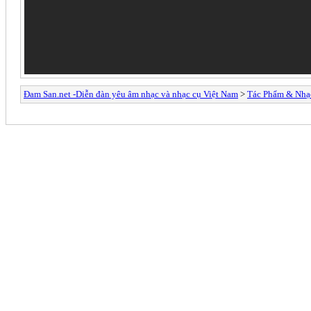
Đam San.net -Diễn đàn yêu âm nhạc và nhạc cụ Việt Nam
>
Tác Phẩm & Nhạ