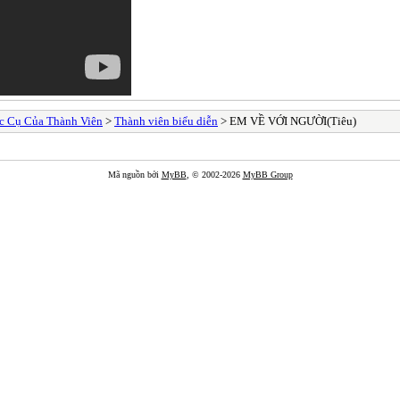
c Cụ Của Thành Viên
>
Thành viên biểu diễn
> EM VỀ VỚI NGƯỜI(Tiêu)
Mã nguồn bởi
MyBB
, © 2002-2026
MyBB Group