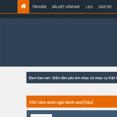
TÌM KIẾM
BÀI VIẾT HÔM NAY
LỊCH
GIÚP ĐỠ
Đam San.net -Diễn đàn yêu âm nhạc và nhạc cụ Việt
0 Votes - 0 Average
1
2
3
4
5
500 năm dưới ngũ hành sơn(Tiêu)