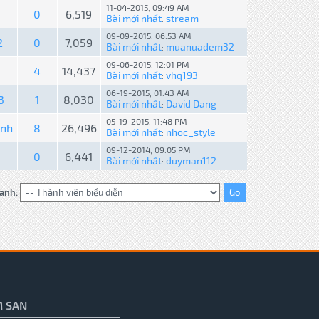
11-04-2015, 09:49 AM
0
6,519
Bài mới nhất
stream
:
09-09-2015, 06:53 AM
2
0
7,059
Bài mới nhất
muanuadem32
:
09-06-2015, 12:01 PM
4
14,437
Bài mới nhất
vhq193
:
06-19-2015, 01:43 AM
3
1
8,030
Bài mới nhất
David Dang
:
05-19-2015, 11:48 PM
ạnh
8
26,496
Bài mới nhất
nhoc_style
:
09-12-2014, 09:05 PM
0
6,441
Bài mới nhất
duyman112
:
anh:
 SAN