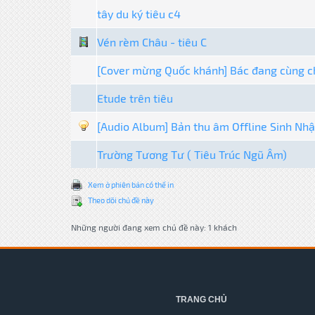
tây du ký tiêu c4
Vén rèm Châu - tiêu C
[Cover mừng Quốc khánh] Bác đang cùng 
Etude trên tiêu
[Audio Album] Bản thu âm Offline Sinh Nhật
Trường Tương Tư ( Tiêu Trúc Ngũ Âm)
Xem ở phiên bản có thể in
Theo dõi chủ đề này
Những người đang xem chủ đề này: 1 khách
TRANG CHỦ