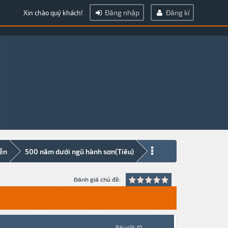
Đăng nhập
Đăng kí
Xin chào quý khách!
iễn
500 năm dưới ngũ hành sơn(Tiêu)
Đánh giá chủ đề:
Bài viết: 61