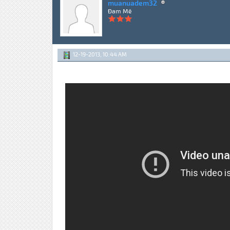
muanuadem32
Đam Mê
12-19-2013, 10:44 AM