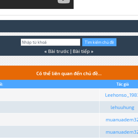
«
Bài trước
|
Bài tiếp
»
Có thể liên quan đến chủ đề...
ề:
Tác giả
Leehonso_198
lehuuhung
muanuadem3
muanuadem3