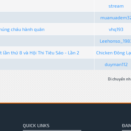
stream
muanuadem3
chúng cháu hành quân
vhq193
Leehonso_198
 lần thứ 8 và Hội Thi Tiêu Sáo - Lần 2
Chicken Đông L
duyman112
Di chuyển nh
QUICK LINKS
ĐAM