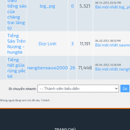
theo
08-14-2013, 03:04 PM
tiếng sáo
big_pig
0
5,321
Bài mới nhất
big_p
:
của
chàng
trai lãng
tử
Tiếng
Sáo Trên
06-20-2013, 08:50 PM
Dizi Linh
3
11,191
Bài mới nhất
saom
Nương -
:
hungbk
Tiếng
hát giữa
09-04-2012, 10:38 AM
nangtienxauxi2000
26
71,448
Bài mới nhất
nangt
rừng pắc
:
bó
Di chuyển nhanh:
Những người đang xem chủ đề này: 1 khách
TRANG CHỦ