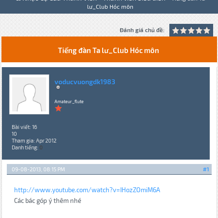
lư_Club Hóc môn
Đánh giá chủ đề:
Tiếng đàn Ta lư_Club Hóc môn
voducvuongdk1983
Amateur_flute
Bài viết: 16
10
Tham gia: Apr 2012
Danh tiếng:
0
09-08-2013, 08:15 PM
#1
http://www.youtube.com/watch?v=IHozZOmiM6A
Các bác góp ý thêm nhé