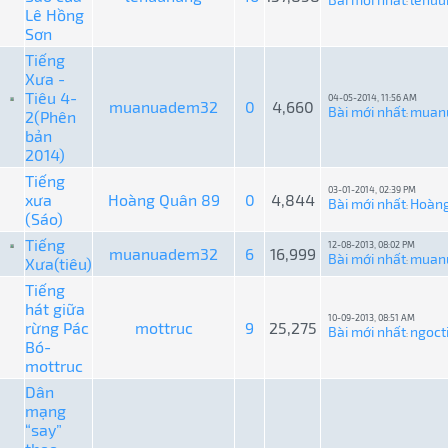
:
Lê Hồng
Sơn
Tiếng
Xưa -
Tiêu 4-
04-05-2014, 11:56 AM
muanuadem32
0
4,660
Bài mới nhất
muan
2(Phên
:
bản
2014)
Tiếng
03-01-2014, 02:39 PM
xưa
Hoàng Quân 89
0
4,844
Bài mới nhất
Hoàng
:
(Sáo)
Tiếng
12-08-2013, 08:02 PM
muanuadem32
6
16,999
Bài mới nhất
muan
Xưa(tiêu)
:
Tiếng
hát giữa
10-09-2013, 08:51 AM
rừng Pác
mottruc
9
25,275
Bài mới nhất
ngoct
:
Bó-
mottruc
Dân
mạng
“say”